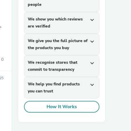
people
We show you which reviews
expand_more
are verified
で
We give you the full picture of
expand_more
the products you buy
sories
0
We recognise stores that
expand_more
commit to transparency
25
We help you find products
expand_more
you can trust
How It Works