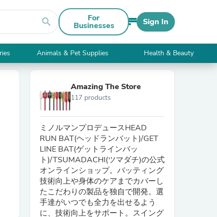
For
search
Sign In
Businesses
ries
Animals & Pet Supplies
Health & Beauty
Amazing The Store
117 products
ミノルマンプロデュースHEAD
RUN BAT(ヘッドランバット)/GET
LINE BAT(ゲットラインバッ
ト)/TSUMADACHI(ツマダチ)の公式
オンラインショップ。バッティング
技術向上や身体のケアまでカバーし
たこだわりの製品を独自で開発。選
手達がいつでも全力を出せるよう
に、技術向上をサポート。スイング