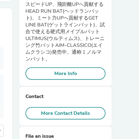
スピードUP、飛距離UPへ貢献する
HEAD RUN BAT(ヘッドランバッ
r Chairs
ト)、ミート力UPへ貢献するGET
LINE BAT(ゲットラインバット)、試
合で使える硬式用メイプルバット
ULTIMUS(ウルティムス)、トレーニ
ング竹バットAIM-CLASSICO(エイ
ムクラシコ)発売中。通称ミノルマ
ンバット。
es
More Info
Contact
ing
More Contact Details
more
File an issue