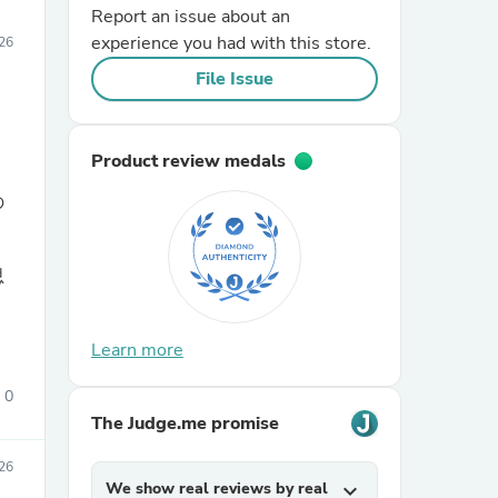
Report an issue about an
experience you had with this store.
26
File Issue
Product review medals
の
思
Learn more
0
The Judge.me promise
026
We show real reviews by real
expand_more