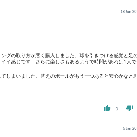
Furniture Sets
Bathroom Furniture Sets
18 Jun 20
Bean Bag Chairs
Beds & Accessories
Bedroom Furniture Sets
Beds & Bed Frames
Toilet Brushes & Holders
Skirts
Sleepwear & Loungewear
ミングの取り方が悪く購入しました、球を引きつける感覚と足
Biometric Monitor Accessories
りイイ感じです さらに楽しさもあるようで時間があれば1人で
Biometric Monitors
Toilet Paper Holders
Towel Racks & Holders
れてしまいました、替えのボールがもう一つあると安心かなと
Animals & Pet Supplies
Pet Supplies
Fish Supplies
Suits
Shelving
thumb_up
thumb_down
0
Bookcases & Standing Shelves
Pants
Shirts & Tops
Swimwear
5 Jan 2
Dresses