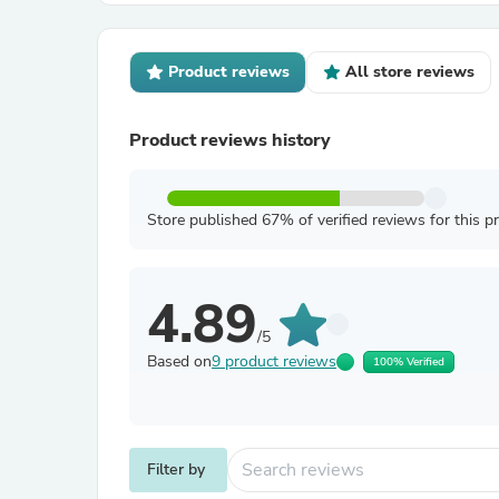
Product reviews
All store reviews
Product reviews history
Store published 67% of verified reviews for this p
4.89
/5
Based on
9 product reviews
100% Verified
Filter by