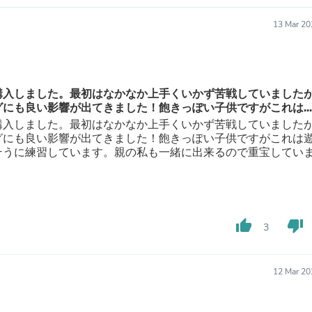
Laptops
Household Appliance Accessor
13 Mar 20
Air Conditioner Accessories
Air Purifier Accessories
Pet Grooming Supplies
Living Room Furniture Sets
Fan Accessories
購入しました。最初はなかなか上手くいかず苦戦していました
Massage & Relaxation
にも良い影響が出てきました！飽きっぽい子供ですがこれは...
Neckties
購入しました。最初はなかなか上手くいかず苦戦していました
Mattresses
グにも良い影響が出てきました！飽きっぽい子供ですがこれは
Memory
そうに練習しています。親の私も一緒に出来るので重宝してい
Laundry Appliance Accessories
Mobility & Accessibility
Patio Heater Accessories
Vacuum Accessories
Household Appliances
thumb_up
thumb_down
3
Climate Control Appliances
Pinback Buttons
Sunglasses
Nightstands
12 Mar 20
Floor & Steam Cleaners
Office Chairs