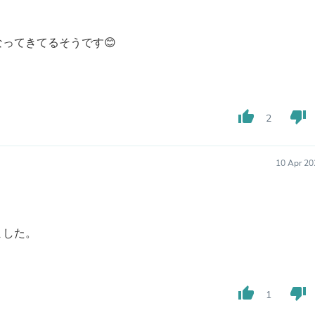
Fitness & Nutrition
Folding Chairs & Stools
Folding Tables
ってきてるそうです😊
Foot Care
Rugs
Seasonal & Holiday Decoration
Belt Buckles
Gaming Chairs
thumb_up
thumb_down
2
Throw Pillows
Bridal Accessories
Vases
10 Apr 20
Hair Care
Wallpaper
Cufflinks
Gloves & Mittens
Headboards & Footboards
ました。
Jewelry Cleaning & Care
Jewelry Holders
Hats
Kitchen & Dining Furniture Set
thumb_up
thumb_down
Kitchen & Dining Room Chairs
1
Kitchen & Dining Room Tables