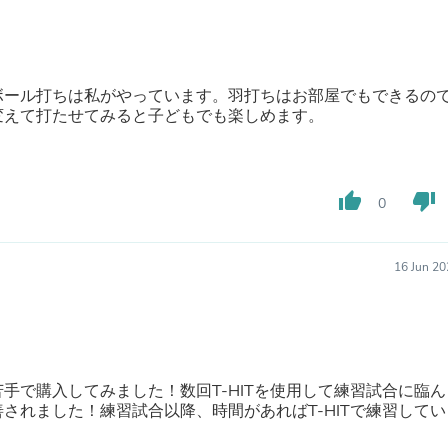
Buffets & Sideboards
Outfit Sets
Shorts
Cable Management
Cables
ボール打ちは私がやっています。羽打ちはお部屋でもできるの
Bird Supplies
変えて打たせてみると子どもでも楽しめます。
Chaises
Skorts
Clothing Accessories
Baby & Toddler Clothing Acces
thumb_up
thumb_down
0
Decor
Artificial Flora
Artwork
16 Jun 20
Bandanas & Headties
Computer Accessories
Computer Components
Video
Computer Monitors
Computer Servers
手で購入してみました！数回T-HITを使用して練習試合に臨ん
Cosmetics
されました！練習試合以降、時間があればT-HITで練習してい
Belts
Headwear