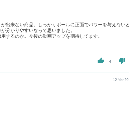
Oral Care
Outdoor Furniture
Outdoor Furniture Sets
Laundry Appliances
Outdoor Seating
事が出来ない商品。しっかりボールに正面でパワーを与えない
Outdoor Tables
作が分かりやすいなって思いました。
Costumes & Accessories
活用するのか。今後の動画アップを期待してます。
Costume Accessories
Vacuums
Personal Lubricants
Reptile & Amphibian Supplies
thumb_up
thumb_down
4
Small Animal Supplies
Live Animals
Pet Bed Accessories
12 Mar 20
Pet Bowls, Feeders & Waterer
Pet Carriers & Crates
Pet Collars & Harnesses
Pet Id Tags
Pet Leashes
Pet Strollers
Pet Vitamins & Supplements
Water Heaters
Household Supplies