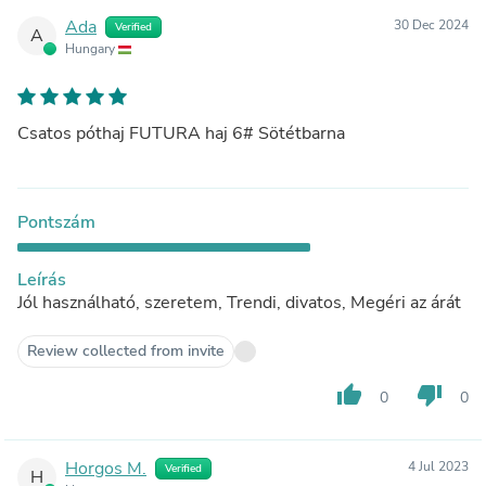
Ada
30 Dec 2024
Verified
A
Hungary
Csatos póthaj FUTURA haj 6# Sötétbarna
Pontszám
Leírás
Jól használható, szeretem, Trendi, divatos, Megéri az árát
Review collected from invite
thumb_up
thumb_down
0
0
Horgos M.
4 Jul 2023
Verified
H