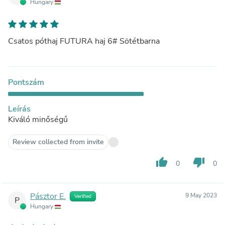
Hungary
Csatos póthaj FUTURA haj 6# Sötétbarna
Pontszám
Leírás
Kiváló minőségű
Review collected from invite
thumb_up
thumb_down
0
0
Pásztor E.
9 May 2023
Verified
P
Hungary