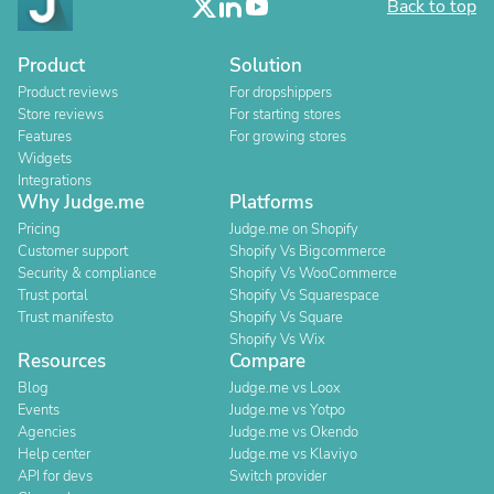
Back to top
Product
Solution
Product reviews
For dropshippers
Store reviews
For starting stores
Features
For growing stores
Widgets
Integrations
Why Judge.me
Platforms
Pricing
Judge.me on Shopify
Customer support
Shopify Vs Bigcommerce
Security & compliance
Shopify Vs WooCommerce
Trust portal
Shopify Vs Squarespace
Trust manifesto
Shopify Vs Square
Shopify Vs Wix
Resources
Compare
Blog
Judge.me vs Loox
Events
Judge.me vs Yotpo
Agencies
Judge.me vs Okendo
Help center
Judge.me vs Klaviyo
API for devs
Switch provider