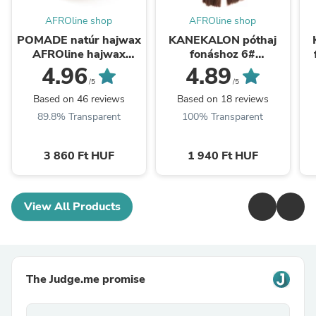
AFROline shop
AFROline shop
POMADE natúr hajwax
KANEKALON póthaj
AFROline hajwax
fonáshoz 6#
hajfonáshoz
Sötétbarna AFROline
4.96
4.89
/5
/5
Based on 46 reviews
Based on 18 reviews
89.8% Transparent
100% Transparent
3 860 Ft HUF
1 940 Ft HUF
View All Products
The Judge.me promise