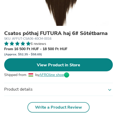
Csatos póthaj FUTURA haj 6# Sötétbarna
SKU: AFFUT-CSA06-40CM-0016
6 reviews
From 16 500 Ft HUF - 18 500 Ft HUF
(Approx. $52.35 - $58.69)
View Product in Store
Shipped from
by
AFROline shop
Product details
expand_more
Write a Product Review