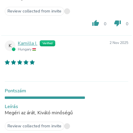
Review collected from invite
thumb_up
thumb_down
0
0
Kamilla I.
2 Nov 2025
Verified
K
Hungary
Pontszám
Leírás
Megéri az árát, Kiváló minőségű
Review collected from invite