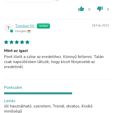
thumb_up
thumb_down
0
0
Tombor M.
18 Feb 2023
Verified
T
Hungary
Mint az igazi
Pont illett a színe az eredetihez. Könnyű feltenni. Talán
csak napsütésben látszik, hogy kicsit fényesebb az
eredetinél.
Pontszám
Leírás
Jól használható, szeretem, Trendi, divatos, Kiváló
minőségű