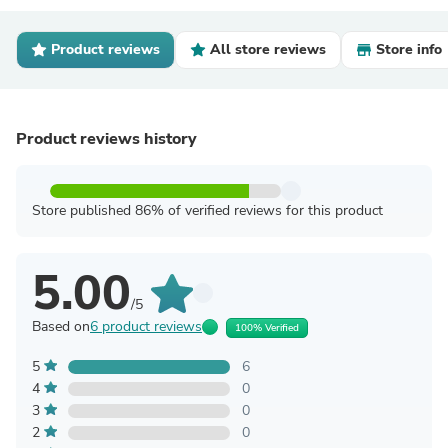
Product reviews
All store reviews
Store info
Product reviews history
Store published 86% of verified reviews for this product
5.00
/5
Based on
6 product reviews
100% Verified
5
6
4
0
3
0
2
0