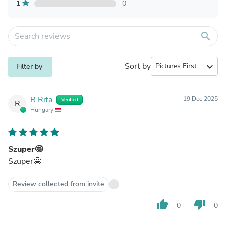
1
0
search
Sort by
expand_more
Filter by
R.Rita
19 Dec 2025
Verified
R
Hungary
Szuper🤩
Szuper🤩
Review collected from invite
thumb_up
thumb_down
0
0