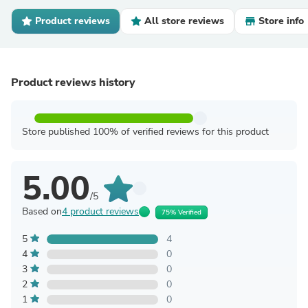
Product reviews
All store reviews
Store info
Product reviews history
Store published 100% of verified reviews for this product
5.00
/5
Based on
4 product reviews
75% Verified
5
4
4
0
3
0
2
0
1
0