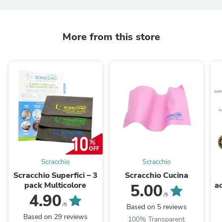
More from this store
Scracchio
Scracchio
Scracchio Superfici – 3
Scracchio Cucina
pack Multicolore
a
5.00
ve
4.90
/5
/5
Based on 5 reviews
Based on 29 reviews
100% Transparent