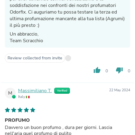
soddisfazione nei confronti dei nostri profumatori
Odorfix. Ci auguriamo tu possa testare la terza ed
ultima profumazione mancante alla tua lista (Agrumi)
il più presto :)
Un abbraccio,
Team Scracchio
Review collected from invite
thumb_up
thumb_down
0
0
Massimiliano T.
22 May 2024
Verified
M
Italy
PROFUMO
Davvero un buon profumo , dura per giorni. Lascia
nell'aria quel profumo di pulito