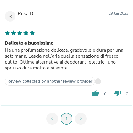
Rosa D.
29 Jun 2023
R
Delicato e buonissimo
Ha una profumazione delicata, gradevole e dura per una
settimana. Lascia nell’aria quella sensazione di fresco
pulito. Ottima alternativa ai deodoranti elettrici, uno
spruzzo dura molto e si sente
Review collected by another review provider
thumb_up
thumb_down
0
0
chevron_left
1
chevron_right