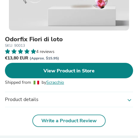
Odorfix Fiori di loto
SKU: 90013
4 reviews
€13,80 EUR
(Approx. $15.95)
View Product in Store
Shipped from
by
Scracchio
Product details
expand_more
Write a Product Review