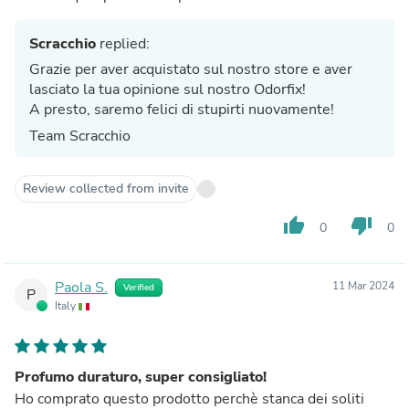
Scracchio
replied:
Grazie per aver acquistato sul nostro store e aver
lasciato la tua opinione sul nostro Odorfix!
A presto, saremo felici di stupirti nuovamente!
Team Scracchio
Review collected from invite
thumb_up
thumb_down
0
0
Paola S.
11 Mar 2024
Verified
P
Italy
Profumo duraturo, super consigliato!
Ho comprato questo prodotto perchè stanca dei soliti