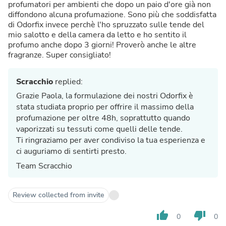
profumatori per ambienti che dopo un paio d'ore già non
diffondono alcuna profumazione. Sono più che soddisfatta
di Odorfix invece perchè l'ho spruzzato sulle tende del
mio salotto e della camera da letto e ho sentito il
profumo anche dopo 3 giorni! Proverò anche le altre
fragranze. Super consigliato!
Scracchio
replied:
Grazie Paola, la formulazione dei nostri Odorfix è
stata studiata proprio per offrire il massimo della
profumazione per oltre 48h, soprattutto quando
vaporizzati su tessuti come quelli delle tende.
Ti ringraziamo per aver condiviso la tua esperienza e
ci auguriamo di sentirti presto.
Team Scracchio
Review collected from invite
thumb_up
thumb_down
0
0