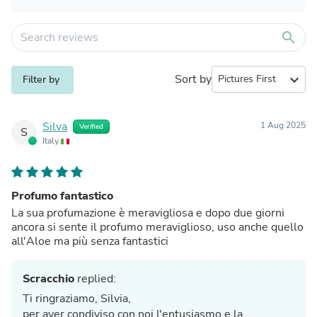
search
Sort by
expand_more
Filter by
Silva
1 Aug 2025
Verified
S
Italy
Profumo fantastico
La sua profumazione è meravigliosa e dopo due giorni
ancora si sente il profumo meraviglioso, uso anche quello
all'Aloe ma più senza fantastici
Scracchio
replied:
Ti ringraziamo, Silvia,
per aver condiviso con noi l'entusiasmo e la