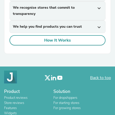
We recognise stores that commit to
expand_more
transparency
We help you find products you can trust
expand_more
How It Works
Back to top
Product
Solution
Product reviews
For dropshippers
Store reviews
For starting stores
Features
For growing stores
Widgets