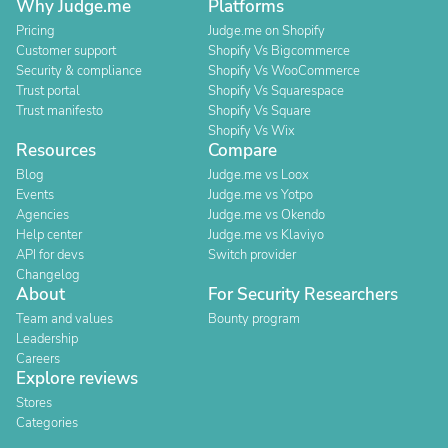
Why Judge.me
Platforms
Pricing
Judge.me on Shopify
Customer support
Shopify Vs Bigcommerce
Security & compliance
Shopify Vs WooCommerce
Trust portal
Shopify Vs Squarespace
Trust manifesto
Shopify Vs Square
Shopify Vs Wix
Resources
Compare
Blog
Judge.me vs Loox
Events
Judge.me vs Yotpo
Agencies
Judge.me vs Okendo
Help center
Judge.me vs Klaviyo
API for devs
Switch provider
Changelog
About
For Security Researchers
Team and values
Bounty program
Leadership
Careers
Explore reviews
Stores
Categories