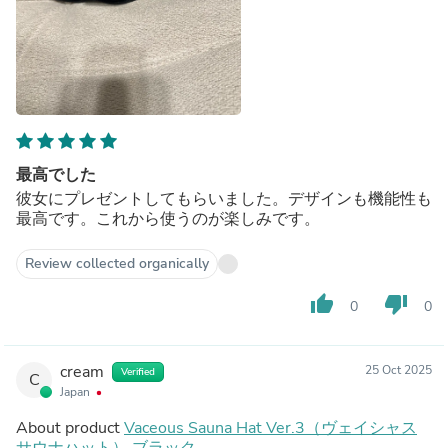
最高でした
彼女にプレゼントしてもらいました。デザインも機能性も
最高です。これから使うのが楽しみです。
Review collected organically
thumb_up
thumb_down
0
0
cream
25 Oct 2025
Verified
C
Japan
About product
Vaceous Sauna Hat Ver.3（ヴェイシャス
サウナハット） ブラック