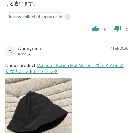
うと思います。
Review collected organically
thumb_up
thumb_down
0
0
Anonymous
7 Feb 2026
A
Japan
About product
Vaceous Sauna Hat Ver.3（ヴェイシャス
サウナハット） ブラック