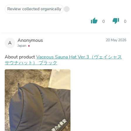
Review collected organically
thumb_up
thumb_down
0
0
Anonymous
20 May 2026
A
Japan
About product
Vaceous Sauna Hat Ver.3（ヴェイシャス
サウナハット） ブラック