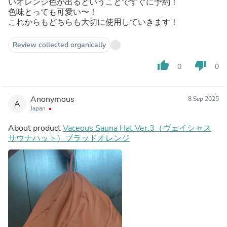
いオレンジ色が出るということですぐに予約！
色味とっても可愛い〜！
これからもどちらも大切に使用していきます！
Review collected organically
thumb_up
thumb_down
0
0
Anonymous
8 Sep 2025
A
Japan
About product
Vaceous Sauna Hat Ver.3（ヴェイシャス
サウナハット）ブラッドオレンジ