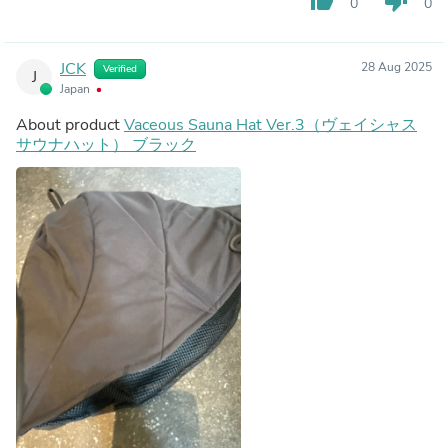
thumb_up
thumb_down
0
0
JCK
28 Aug 2025
Verified
J
Japan
About product
Vaceous Sauna Hat Ver.3（ヴェイシャス
サウナハット） ブラック