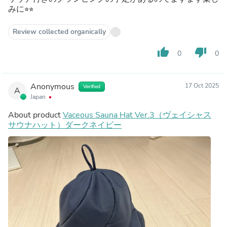
みに⭐︎⭐︎
Review collected organically
thumb_up
thumb_down
0
0
Anonymous
17 Oct 2025
Verified
A
Japan
About product
Vaceous Sauna Hat Ver.3（ヴェイシャス
サウナハット）ダークネイビー