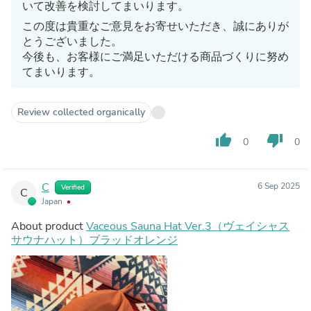
いて改善を検討してまいります。
この度は貴重なご意見をお寄せいただき、誠にありが
とうございました。
今後も、お客様にご満足いただける商品づくりに努め
てまいります。
Review collected organically
thumb_up
thumb_down
0
0
C
6 Sep 2025
Verified
C
Japan
About product
Vaceous Sauna Hat Ver.3（ヴェイシャス
サウナハット）ブラッドオレンジ