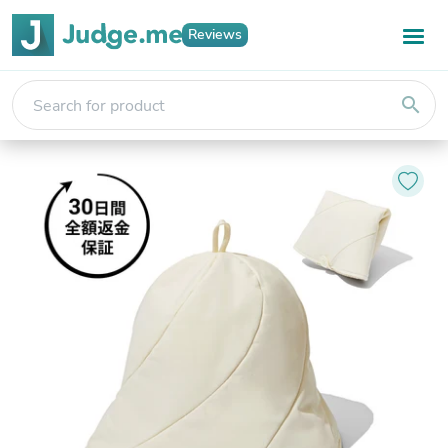
Reviews
search