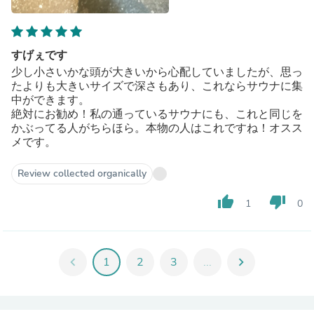
すげぇです
少し小さいかな頭が大きいから心配していましたが、思っ
たよりも大きいサイズで深さもあり、これならサウナに集
中ができます。
絶対にお勧め！私の通っているサウナにも、これと同じを
かぶってる人がちらほら。本物の人はこれですね！オスス
メです。
Review collected organically
thumb_up
thumb_down
1
0
chevron_left
1
2
3
...
chevron_right