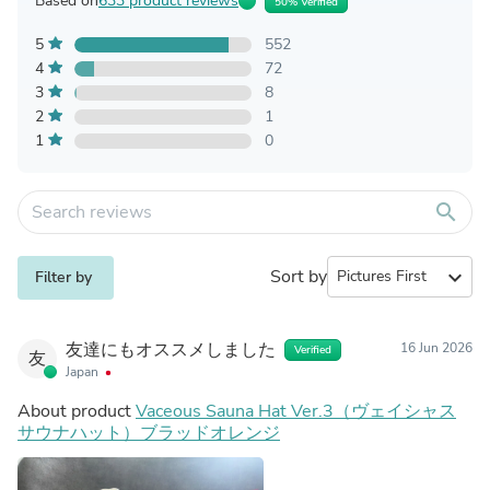
Based on
633 product reviews
50% Verified
5
552
4
72
3
8
2
1
1
0
search
Sort by
expand_more
Filter by
友達にもオススメしました
16 Jun 2026
Verified
友
Japan
About product
Vaceous Sauna Hat Ver.3（ヴェイシャス
サウナハット）ブラッドオレンジ