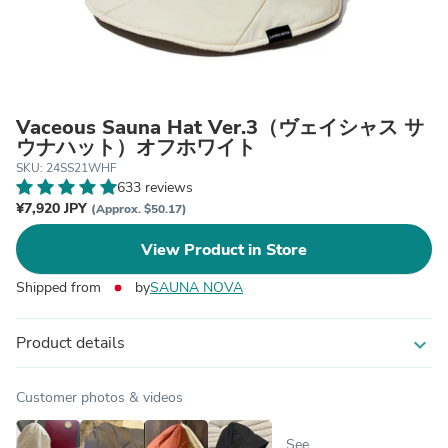
Vaceous Sauna Hat Ver.3（ヴェイシャス サ
ウナハット）オフホワイト
SKU: 24SS21WHF
633 reviews
¥7,920 JPY
(Approx. $50.17)
View Product in Store
Shipped from
by
SAUNA NOVA
Product details
expand_more
Customer photos & videos
See