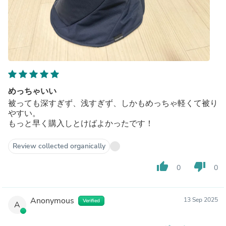
めっちゃいい
被っても深すぎず、浅すぎず、しかもめっちゃ軽くて被り
やすい。
もっと早く購入しとけばよかったです！
Review collected organically
thumb_up
thumb_down
0
0
Anonymous
13 Sep 2025
Verified
A