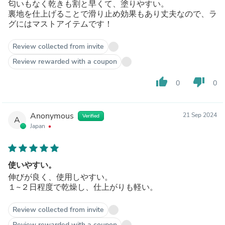
匂いもなく乾きも割と早くて、塗りやすい。
裏地を仕上げることで滑り止め効果もあり丈夫なので、ラ
グにはマストアイテムです！
Review collected from invite
Review rewarded with a coupon
thumb_up
thumb_down
0
0
Anonymous
21 Sep 2024
Verified
A
Japan
使いやすい。
伸びが良く、使用しやすい。
１~２日程度で乾燥し、仕上がりも軽い。
Review collected from invite
Review rewarded with a coupon