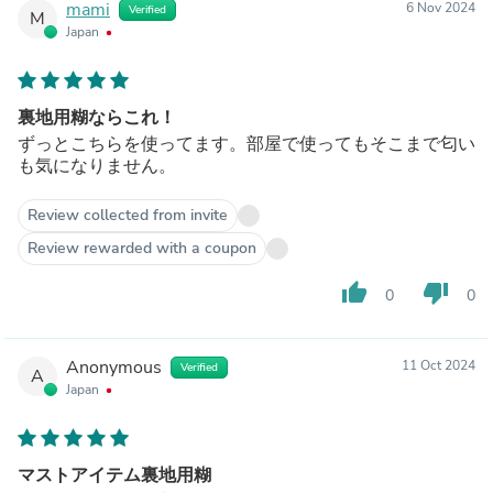
mami
6 Nov 2024
Verified
M
Japan
裏地用糊ならこれ！
ずっとこちらを使ってます。部屋で使ってもそこまで匂い
も気になりません。
Review collected from invite
Review rewarded with a coupon
thumb_up
thumb_down
0
0
Anonymous
11 Oct 2024
Verified
A
Japan
マストアイテム裏地用糊