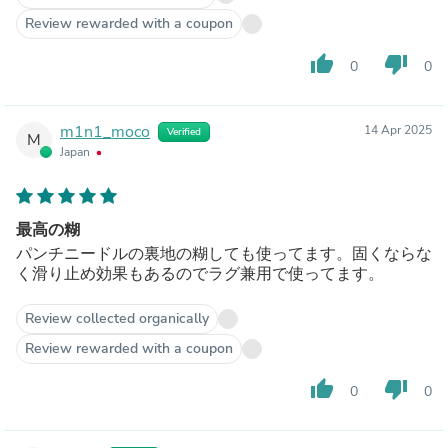
Review rewarded with a coupon
thumb_up
thumb_down
0
0
m1n1_moco
14 Apr 2025
Verified
M
Japan
最高の糊
パンチニードルの裏地の糊しても使ってます。固くならな
く滑り止め効果もあるのでラグ兼用で使ってます。
Review collected organically
Review rewarded with a coupon
thumb_up
thumb_down
0
0