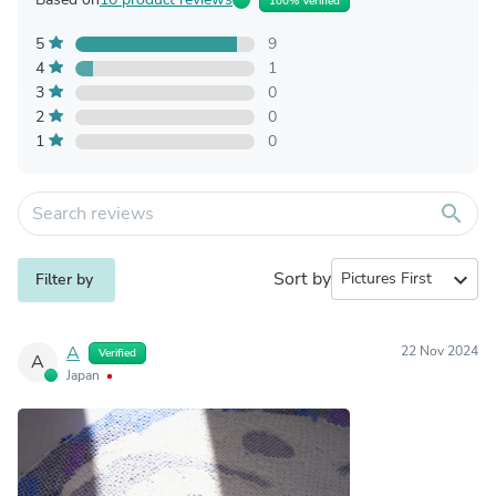
100% Verified
5
9
4
1
3
0
2
0
1
0
search
Sort by
expand_more
Filter by
A
22 Nov 2024
Verified
A
Japan