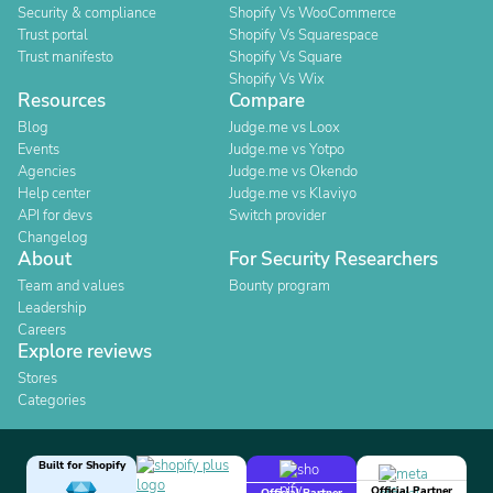
Security & compliance
Shopify Vs WooCommerce
Trust portal
Shopify Vs Squarespace
Trust manifesto
Shopify Vs Square
Shopify Vs Wix
Resources
Compare
Blog
Judge.me vs Loox
Events
Judge.me vs Yotpo
Agencies
Judge.me vs Okendo
Help center
Judge.me vs Klaviyo
API for devs
Switch provider
Changelog
About
For Security Researchers
Team and values
Bounty program
Leadership
Careers
Explore reviews
Stores
Categories
Built for Shopify
Official Partner