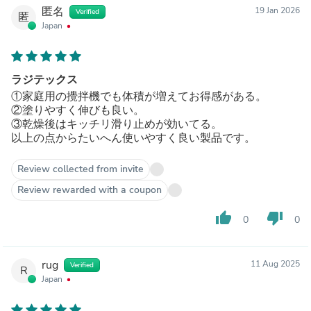
匿名
19 Jan 2026
Verified
匿
Japan
ラジテックス
①家庭用の攪拌機でも体積が増えてお得感がある。
②塗りやすく伸びも良い。
③乾燥後はキッチリ滑り止めが効いてる。
以上の点からたいへん使いやすく良い製品です。
Review collected from invite
Review rewarded with a coupon
thumb_up
thumb_down
0
0
rug
11 Aug 2025
Verified
R
Japan