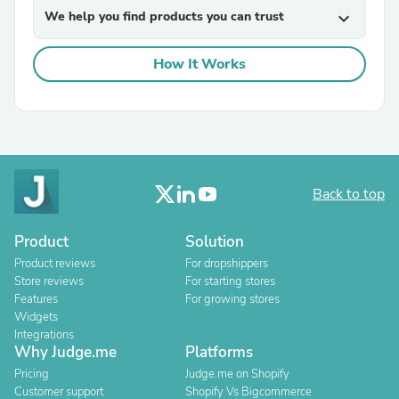
We help you find products you can trust
expand_more
How It Works
Back to top
Product
Solution
Product reviews
For dropshippers
Store reviews
For starting stores
Features
For growing stores
Widgets
Integrations
Why Judge.me
Platforms
Pricing
Judge.me on Shopify
Customer support
Shopify Vs Bigcommerce