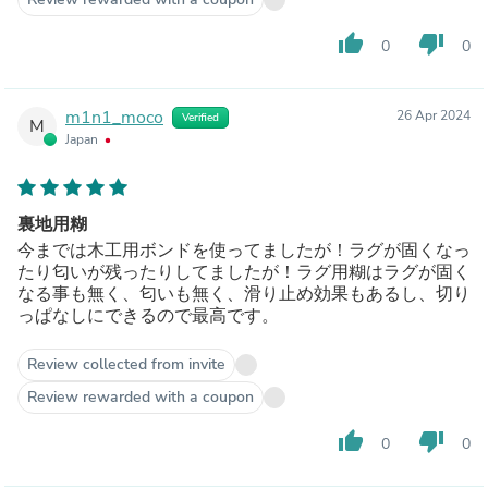
thumb_up
thumb_down
0
0
m1n1_moco
26 Apr 2024
Verified
M
Japan
裏地用糊
今までは木工用ボンドを使ってましたが！ラグが固くなっ
たり匂いが残ったりしてましたが！ラグ用糊はラグが固く
なる事も無く、匂いも無く、滑り止め効果もあるし、切り
っぱなしにできるので最高です。
Review collected from invite
Review rewarded with a coupon
thumb_up
thumb_down
0
0