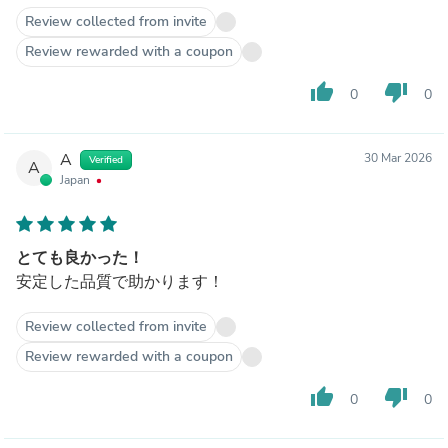
Review collected from invite
Review rewarded with a coupon
thumb_up
thumb_down
0
0
A
30 Mar 2026
Verified
A
Japan
とても良かった！
安定した品質で助かります！
Review collected from invite
Review rewarded with a coupon
thumb_up
thumb_down
0
0