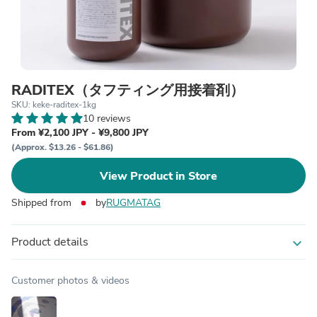
RADITEX（タフティング用接着剤）
SKU: keke-raditex-1kg
10 reviews
From ¥2,100 JPY - ¥9,800 JPY
(Approx. $13.26 - $61.86)
View Product in Store
Shipped from
by
RUGMATAG
Product details
expand_more
Customer photos & videos