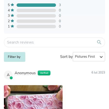
5
3
4
0
3
0
2
0
1
0
search
Sort by
expand_more
Filter by
Anonymous
6 Jul 2023
Verified
A