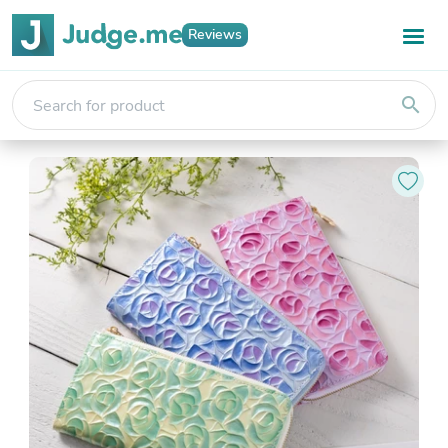
Reviews
search