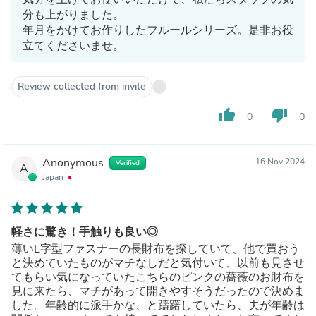
分も上がりました。
年月をかけてお作りしたフルールシリーズ。是非お役
立てくださいませ。
Review collected from invite
thumb_up
thumb_down
0
0
Anonymous
16 Nov 2024
Verified
A
Japan
軽さに驚き！手触りも良い◎
薄いL字型ファスナーの長財布を探していて、他で買おう
と決めていたものがマチなしだと気付いて、以前も見させ
てもらい気になっていたこちらのピンクの薔薇のお財布を
見に来たら、マチがあって開きやすそうだったので決めま
した。年齢的に派手かな、と躊躇していたら、夫が年齢は