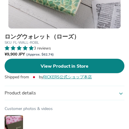
ロングウォレット（ローズ）
SKU: FL-WALL-ROBL
3 reviews
¥9,900 JPY
(Approx. $62.74)
View Product in Store
Shipped from
by
RICKERS公式ショップ本店
Product details
expand_more
Customer photos & videos