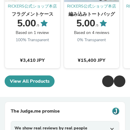
RICKERS公式ショップ本店
RICKERS公式ショップ本店
R
フラグメントケース
編み込みトートバッグ
5.00
5.00
/5
/5
Based on 1 review
Based on 4 reviews
100% Transparent
0% Transparent
¥3,410 JPY
¥15,400 JPY
View All Products
The Judge.me promise
We show real reviews by real people
expand_more