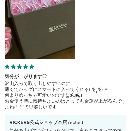
気分が上がります♡
沢山入って取り出しやすいのに
薄くてバッグにスマートに入ってくれる( ¤̴̶̷̤́ ‧̫̮ ¤̴̶̷̤̀ ) ✧
何よりめっちゃ可愛いのです(⁎⁍̴̛ᴗ⁍̴̛⁎)
お金使う時に気持ちよいのはとっても金運が上がるんです
よね(*´꒳`*)♡嬉しいです
RICKERS公式ショップ本店
replied:
気分を上げてお使いいただけて、私たちスタッフの気