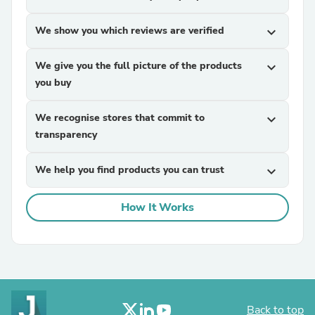
We show you which reviews are verified
expand_more
We give you the full picture of the products
expand_more
you buy
We recognise stores that commit to
expand_more
transparency
We help you find products you can trust
expand_more
How It Works
Back to top