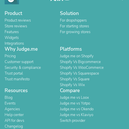
Product
Solution
Product reviews
For dropshippers
Store reviews
For starting stores
Features
For growing stores
Widgets
Integrations
Why Judge.me
Platforms
Pricing
Judge.me on Shopify
Customer support
Shopify Vs Bigcommerce
Security & compliance
Shopify Vs WooCommerce
Trust portal
Shopify Vs Squarespace
Trust manifesto
Shopify Vs Square
Shopify Vs Wix
Resources
Compare
Blog
Judge.me vs Loox
Events
Judge.me vs Yotpo
Agencies
Judge.me vs Okendo
Help center
Judge.me vs Klaviyo
API for devs
Switch provider
Changelog