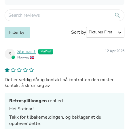
search
Sort by
expand_more
Filter by
Steinar J.
12 Apr 2026
Verified
S
Norway
Det er veldig dårlig kontakt på kontrollen den mister
kontakt å skrur seg av
Retrospillkongen
replied:
Hei Steinar!
Takk for tilbakemeldingen, og beklager at du
opplever dette.