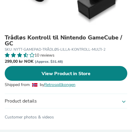
Trådløs Kontroll til Nintendo GameCube /
GC
SKU: NYTT-GAMEPAD-TRÅDLØS-LILLA-KONTROLL-MULTI-2
10 reviews
299,00 kr NOK
(Approx. $31.48)
View Product in Store
Shipped from
by
Retrospillkongen
Product details
expand_more
Customer photos & videos