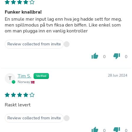
Funker knallbra!
En smule mer input lag enn hva jeg hadde sett for meg,
men spillmodus på tvn fiksa den biffen. Like enkel som
om man plugga inn en vanlig kontroller
Review collected from invite
thumb_up
thumb_down
0
0
Tim S.
28 Jun 2024
Verified
T
Norway
Raskt levert
Review collected from invite
thumb_up
thumb_down
0
0