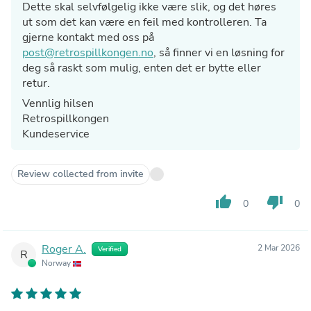
Dette skal selvfølgelig ikke være slik, og det høres
ut som det kan være en feil med kontrolleren. Ta
gjerne kontakt med oss på
post@retrospillkongen.no
, så finner vi en løsning for
deg så raskt som mulig, enten det er bytte eller
retur.
Vennlig hilsen
Retrospillkongen
Kundeservice
Review collected from invite
thumb_up
thumb_down
0
0
Roger A.
2 Mar 2026
Verified
R
Norway