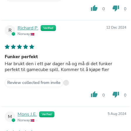
thumb_up
thumb_down
0
0
Richard P.
12 Dec 2024
Verified
R
Norway
Funker perfekt
Har brukt den i ett par dager nå og må di det funker
perfekt til gamecube spill. Kommer til å kjøpe fler
Review collected from invite
thumb_up
thumb_down
0
0
Mons J.E.
5 Aug 2024
Verified
M
Norway