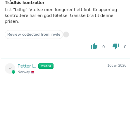
Trådløs kontroller
Litt "billig" følelse men fungerer helt fint. Knapper og
kontrollere har en god følelse. Ganske bra til denne
prisen.
Review collected from invite
thumb_up
thumb_down
0
0
Petter L.
10 Jan 2026
Verified
P
Norway