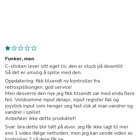
Funker, men
C-sticken lever sitt eget liv, den er stuck på downtilt.
Så det er umulig å spille med den.
Oppdatering: fikk tilsendt ny kontroller fra
retrospillkongen, god service!
Men desverre den nye jeg fikk tilsendt var med enda flere
feil. Voldsomme input delays, input register fail og
joystick input som henger seg fast slik at man vandrer og
vandrer i spillet.
Anbefaler ikke dette produktet!
Svar: bra dette blir tatt på alvor, jeg får ikke lagt til mer
enn 1 video ifølge nettsiden, men jeg kan sende video av
kontroller 2 så dere får se.