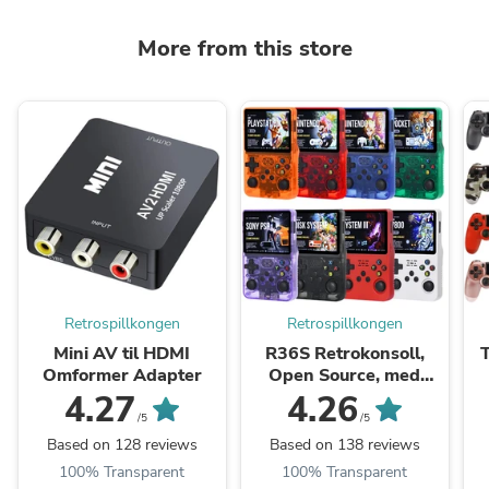
More from this store
Retrospillkongen
Retrospillkongen
Mini AV til HDMI
R36S Retrokonsoll,
T
Omformer Adapter
Open Source, med
20.000+ spill
4.27
4.26
/5
/5
Based on 128 reviews
Based on 138 reviews
100% Transparent
100% Transparent