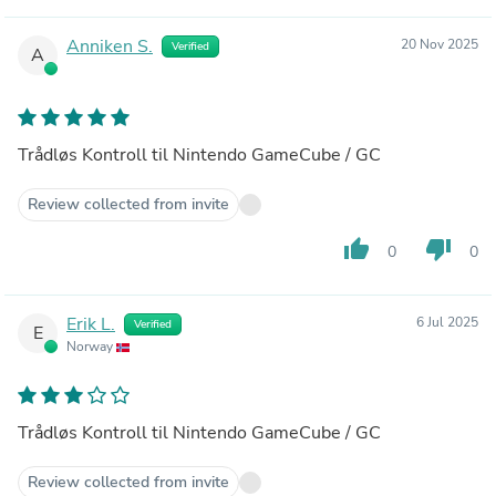
Anniken S.
20 Nov 2025
Verified
A
Trådløs Kontroll til Nintendo GameCube / GC
Review collected from invite
thumb_up
thumb_down
0
0
Erik L.
6 Jul 2025
Verified
E
Norway
Trådløs Kontroll til Nintendo GameCube / GC
Review collected from invite