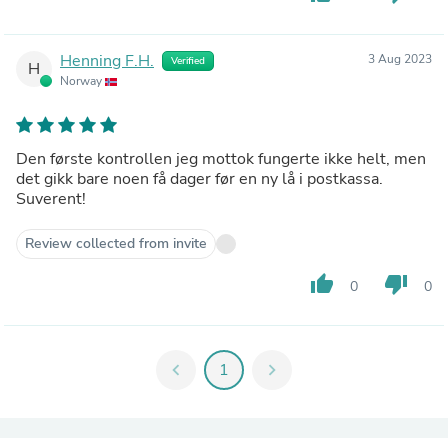
Henning F.H.
3 Aug 2023
Verified
H
Norway
Den første kontrollen jeg mottok fungerte ikke helt, men
det gikk bare noen få dager før en ny lå i postkassa.
Suverent!
Review collected from invite
thumb_up
thumb_down
0
0
chevron_left
1
chevron_right