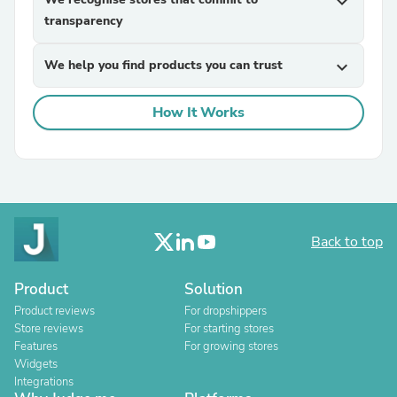
expand_more
transparency
We help you find products you can trust
expand_more
How It Works
Back to top
Product
Solution
Product reviews
For dropshippers
Store reviews
For starting stores
Features
For growing stores
Widgets
Integrations