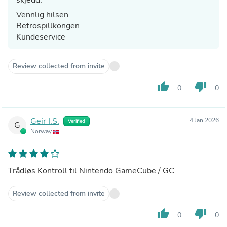
Vennlig hilsen
Retrospillkongen
Kundeservice
Review collected from invite
thumb_up
thumb_down
0
0
Geir I.S.
4 Jan 2026
Verified
G
Norway
Trådløs Kontroll til Nintendo GameCube / GC
Review collected from invite
thumb_up
thumb_down
0
0