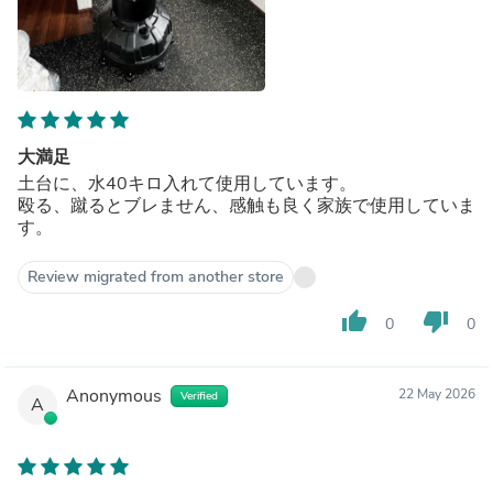
大満足
土台に、水40キロ入れて使用しています。
殴る、蹴るとブレません、感触も良く家族で使用していま
す。
Review migrated from another store
thumb_up
thumb_down
0
0
Anonymous
22 May 2026
Verified
A