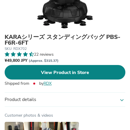
KARAシリーズ スタンディングバッグ PBS-
F6R-6FT
SKU: RDX702
22 reviews
¥49,800 JPY
(Approx. $315.37)
View Product in Store
Shipped from
by
RDX
Product details
expand_more
Customer photos & videos