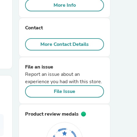
More Info
r Chairs
Contact
More Contact Details
File an issue
es
Report an issue about an
experience you had with this store.
File Issue
ing
Product review medals