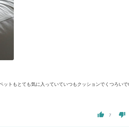
Oral Care
Outdoor Furniture
Outdoor Furniture Sets
Laundry Appliances
Outdoor Seating
Outdoor Tables
Costumes & Accessories
Costume Accessories
Vacuums
Personal Lubricants
Reptile & Amphibian Supplies
Small Animal Supplies
Live Animals
Pet Bed Accessories
Pet Bowls, Feeders & Waterer
!ペットもとても気に入っていていつもクッションでくつろいで
Pet Carriers & Crates
Pet Collars & Harnesses
Pet Id Tags
Pet Leashes
Pet Strollers
thumb_up
thumb_down
7
Pet Vitamins & Supplements
Water Heaters
Household Supplies