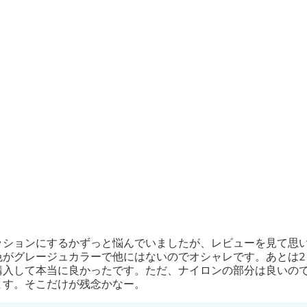
Buffets & Sideboards
Outfit Sets
Shorts
Cable Management
Cables
Bird Supplies
Chaises
Skorts
Clothing Accessories
Baby & Toddler Clothing Acces
Decor
Artificial Flora
Artwork
Bandanas & Headties
Computer Accessories
Computer Components
Video
ッションにするかずっと悩んでいましたが、レビューを見て思
Computer Monitors
色がグレージュカラーで他にはないのでオシャレです。あとは2
Computer Servers
購入して本当に良かったです。ただ、ナイロンの部分は良いの
Cosmetics
ます。そこだけが残念かなー。
Belts
Headwear