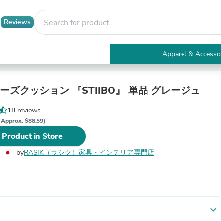
Reviews
Apparel & Accesso
Electronics
Furniture
Tables
ーズクッション 『STIIBO』 単品 グレージュ
Accent Tables
Apparel & Accessories
18 reviews
Clothing
(Approx. $88.59)
Activewear
 Product in Store
Health & Beauty
Health Care
by
RASIK（ラシク）家具・インテリア専門店
Electronics Accessories
Home & Garden
Bathroom Accessories
Bath Mats & Rugs
Bath Pillows
Baby & Toddler Clothing
expand_more
Communications