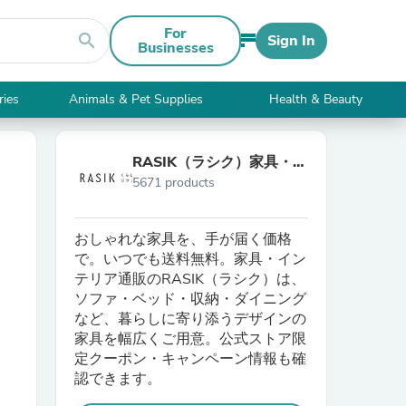
For
search
Sign In
Businesses
ries
Animals & Pet Supplies
Health & Beauty
RASIK（ラシク）家具・イ
5671 products
ンテリア専門店
おしゃれな家具を、手が届く価格
で。いつでも送料無料。家具・イン
テリア通販のRASIK（ラシク）は、
ソファ・ベッド・収納・ダイニング
など、暮らしに寄り添うデザインの
家具を幅広くご用意。公式ストア限
定クーポン・キャンペーン情報も確
認できます。