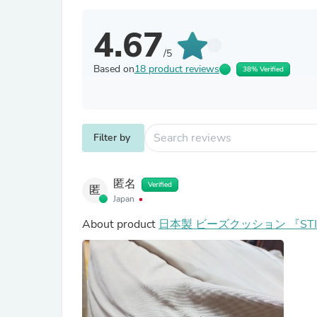
4.67
/5
Based on
18 product reviews
38% Verified
Filter by
匿名
Verified
匿
Japan
About product
日本製 ビーズクッション 『ST