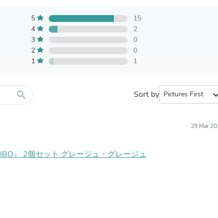
Furniture Sets
Bathroom Furniture Sets
5
15
Bean Bag Chairs
4
2
Beds & Accessories
3
Bedroom Furniture Sets
0
Beds & Bed Frames
2
0
Toilet Brushes & Holders
1
1
Skirts
Sleepwear & Loungewear
Biometric Monitor Accessories
search
Sort by
expand_
Biometric Monitors
Toilet Paper Holders
Towel Racks & Holders
29 Mar 20
Animals & Pet Supplies
Pet Supplies
Fish Supplies
IIBO』 2個セット グレージュ・グレージュ
Suits
Shelving
Bookcases & Standing Shelves
Pants
Shirts & Tops
Swimwear
Dresses