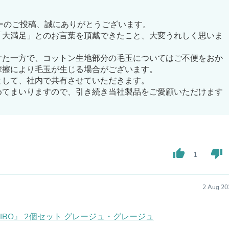
Hair Accessories
Baskets
Scarves & Shawls
ューのご投稿、誠にありがとうございます。
Deodorant & Anti Perspirant
「大満足」とのお言葉を頂戴できたこと、大変うれしく思いま
Office Furniture
Desks
けた一方で、コットン生地部分の毛玉についてはご不便をおか
Desktop Computers
摩擦により毛玉が生じる場合がございます。
Dj & Specialty Audio
として、社内で共有させていただきます。
Cat Supplies
めてまいりますので、引き続き当社製品をご愛顧いただけます
Chair & Sofa Cushions
Clocks
Dressers
Ear Care
Face Masks
Electronics Films & Shields
thumb_up
thumb_down
1
Door Mats
Figurines
Flags & Windsocks
Home Decor Decals
2 Aug 20
Home Fragrance Accessories
Home Fragrances
IIBO』 2個セット グレージュ・グレージュ
First Aid
Dog Supplies