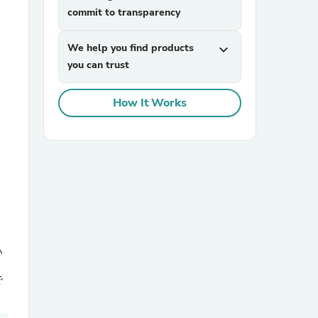
commit to transparency
We help you find products
expand_more
you can trust
How It Works
sories
い
で