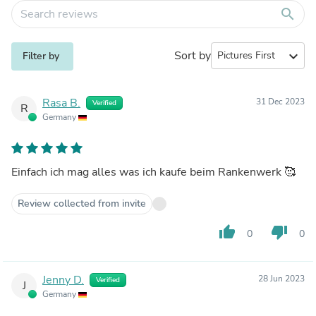
search
Sort by
expand_more
Filter by
Rasa B.
31 Dec 2023
Verified
R
Germany
Einfach ich mag alles was ich kaufe beim Rankenwerk 🥰
Review collected from invite
thumb_up
thumb_down
0
0
Jenny D.
28 Jun 2023
Verified
J
Germany