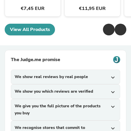
€7,45 EUR
€11,95 EUR
View All Products
The Judge.me promise
We show real reviews by real people
expand_more
We show you which reviews are verified
expand_more
We give you the full picture of the products
expand_more
you buy
We recognise stores that commit to
expand_more