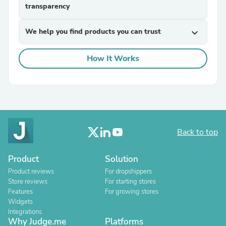
transparency
We help you find products you can trust
expand_more
How It Works
Back to top
Product
Solution
Product reviews
For dropshippers
Store reviews
For starting stores
Features
For growing stores
Widgets
Integrations
Why Judge.me
Platforms