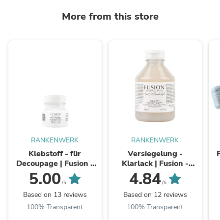
More from this store
RANKENWERK
RANKENWERK
Klebstoff - für
Versiegelung -
Decoupage | Fusion -
Klarlack | Fusion -
Decoupage & Transfer
Clear Tough Coat
5.00
4.84
Gel
/5
/5
Based on 13 reviews
Based on 12 reviews
100% Transparent
100% Transparent