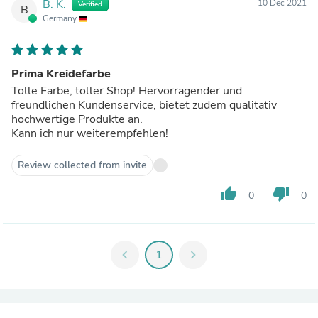
B. K.
10 Dec 2021
Verified
B
Germany
Prima Kreidefarbe
Tolle Farbe, toller Shop! Hervorragender und
freundlichen Kundenservice, bietet zudem qualitativ
hochwertige Produkte an.
Kann ich nur weiterempfehlen!
Review collected from invite
thumb_up
thumb_down
0
0
chevron_left
1
chevron_right