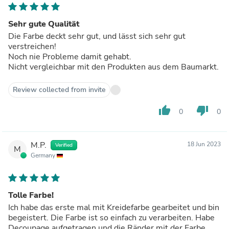
Sehr gute Qualität
Die Farbe deckt sehr gut, und lässt sich sehr gut
verstreichen!
Noch nie Probleme damit gehabt.
Nicht vergleichbar mit den Produkten aus dem Baumarkt.
Review collected from invite
thumb_up
thumb_down
0
0
M.P.
18 Jun 2023
Verified
M
Germany
Tolle Farbe!
Ich habe das erste mal mit Kreidefarbe gearbeitet und bin
begeistert. Die Farbe ist so einfach zu verarbeiten. Habe
Decoupage aufgetragen und die Ränder mit der Farbe