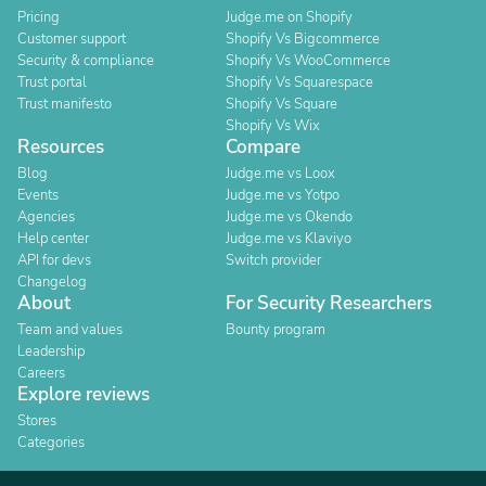
Pricing
Judge.me on Shopify
Customer support
Shopify Vs Bigcommerce
Security & compliance
Shopify Vs WooCommerce
Trust portal
Shopify Vs Squarespace
Trust manifesto
Shopify Vs Square
Shopify Vs Wix
Resources
Compare
Blog
Judge.me vs Loox
Events
Judge.me vs Yotpo
Agencies
Judge.me vs Okendo
Help center
Judge.me vs Klaviyo
API for devs
Switch provider
Changelog
About
For Security Researchers
Team and values
Bounty program
Leadership
Careers
Explore reviews
Stores
Categories