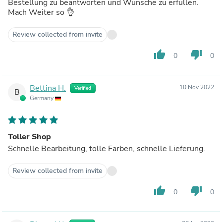
Bestellung zu beantworten und Wünsche zu erfüllen.
Mach Weiter so 👌
Review collected from invite
thumb_up
thumb_down
0
0
Bettina H.
10 Nov 2022
Verified
B
Germany
Toller Shop
Schnelle Bearbeitung, tolle Farben, schnelle Lieferung.
Review collected from invite
thumb_up
thumb_down
0
0