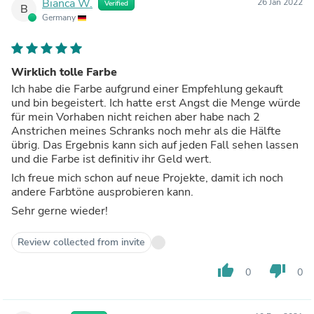
Bianca W.
26 Jan 2022
Verified
B
Germany
Wirklich tolle Farbe
Ich habe die Farbe aufgrund einer Empfehlung gekauft
und bin begeistert. Ich hatte erst Angst die Menge würde
für mein Vorhaben nicht reichen aber habe nach 2
Anstrichen meines Schranks noch mehr als die Hälfte
übrig. Das Ergebnis kann sich auf jeden Fall sehen lassen
und die Farbe ist definitiv ihr Geld wert.
Ich freue mich schon auf neue Projekte, damit ich noch
andere Farbtöne ausprobieren kann.
Sehr gerne wieder!
Review collected from invite
thumb_up
thumb_down
0
0