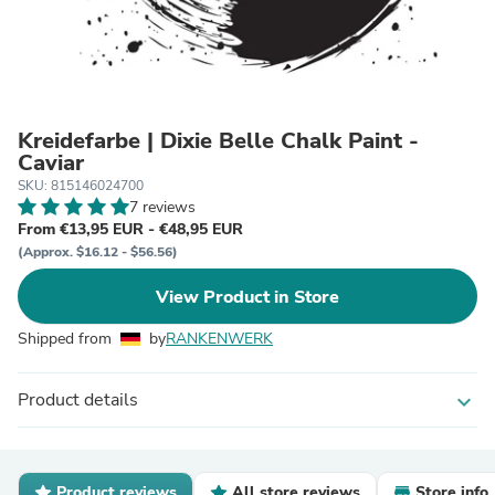
Kreidefarbe | Dixie Belle Chalk Paint -
Caviar
SKU: 815146024700
7 reviews
From €13,95 EUR - €48,95 EUR
(Approx. $16.12 - $56.56)
View Product in Store
Shipped from
by
RANKENWERK
Product details
expand_more
Product reviews
All store reviews
Store info