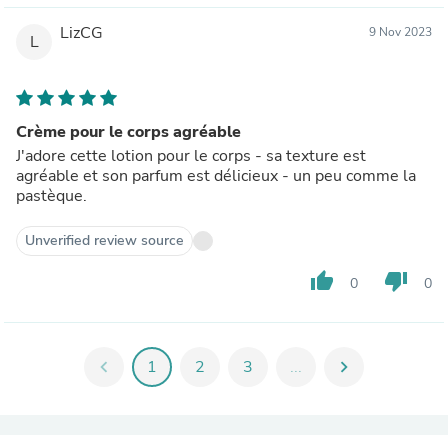
LizCG
9 Nov 2023
L
Crème pour le corps agréable
J'adore cette lotion pour le corps - sa texture est
agréable et son parfum est délicieux - un peu comme la
pastèque.
Unverified review source
thumb_up
thumb_down
0
0
chevron_left
1
2
3
...
chevron_right