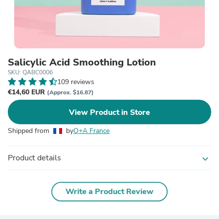
Salicylic Acid Smoothing Lotion
SKU: QABC0006
109 reviews
€14,60 EUR
(Approx. $16.87)
View Product in Store
Shipped from
by
Q+A France
Product details
expand_more
Write a Product Review