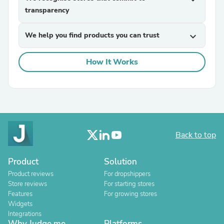
transparency
We help you find products you can trust
expand_more
How It Works
Back to top
Product
Solution
Product reviews
For dropshippers
Store reviews
For starting stores
Features
For growing stores
Widgets
Integrations
Why Judge.me
Platforms