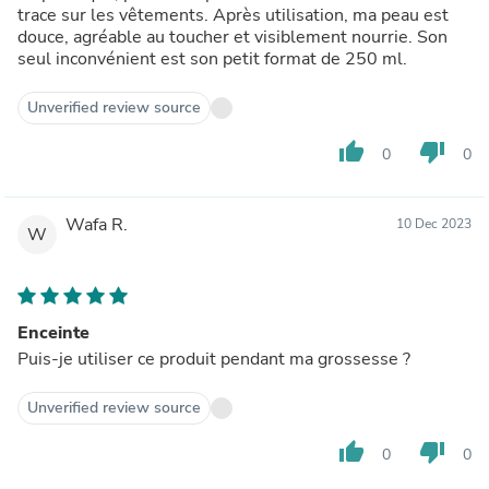
trace sur les vêtements. Après utilisation, ma peau est
douce, agréable au toucher et visiblement nourrie. Son
seul inconvénient est son petit format de 250 ml.
Unverified review source
thumb_up
thumb_down
0
0
Wafa R.
10 Dec 2023
W
Enceinte
Puis-je utiliser ce produit pendant ma grossesse ?
Unverified review source
thumb_up
thumb_down
0
0