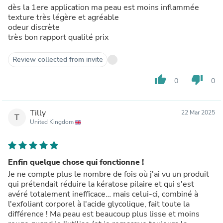
dès la 1ere application ma peau est moins inflammée
texture très légère et agréable
odeur discrète
très bon rapport qualité prix
Review collected from invite
thumb_up
thumb_down
0
0
Tilly
22 Mar 2025
T
United Kingdom
Enfin quelque chose qui fonctionne !
Je ne compte plus le nombre de fois où j'ai vu un produit
qui prétendait réduire la kératose pilaire et qui s'est
avéré totalement inefficace… mais celui-ci, combiné à
l'exfoliant corporel à l'acide glycolique, fait toute la
différence ! Ma peau est beaucoup plus lisse et moins