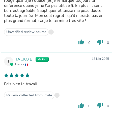
rouge quand je l'utilise (et je remarque toujours la
différence quand je ne l'ai pas utilisé !). En plus, il sent
bon, est agréable à appliquer et laisse ma peau douce
toute la journée. Mon seul regret : qu'il n'existe pas en
plus grand format, car je le termine très vite !
Unverified review source
thumb_up
thumb_down
0
0
TACKO B.
13 Mar 2025
Verified
T
France
Fais bien le travail
Review collected from invite
thumb_up
thumb_down
0
0