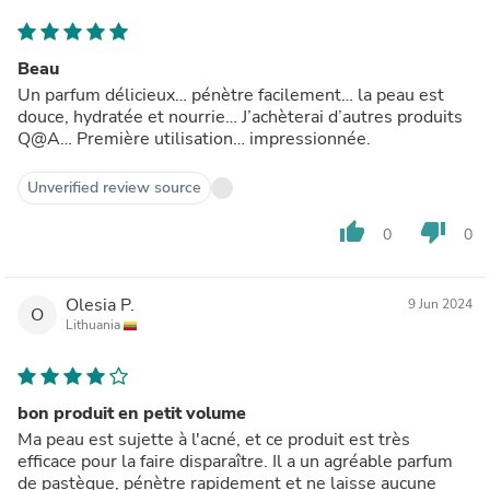
Beau
Un parfum délicieux… pénètre facilement… la peau est
douce, hydratée et nourrie… J’achèterai d’autres produits
Q@A… Première utilisation… impressionnée.
Unverified review source
thumb_up
thumb_down
0
0
Olesia P.
9 Jun 2024
O
Lithuania
bon produit en petit volume
Ma peau est sujette à l'acné, et ce produit est très
efficace pour la faire disparaître. Il a un agréable parfum
de pastèque, pénètre rapidement et ne laisse aucune