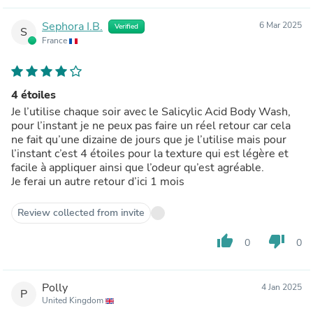
Sephora I.B.
6 Mar 2025
Verified
S
France
4 étoiles
Je l’utilise chaque soir avec le Salicylic Acid Body Wash,
pour l’instant je ne peux pas faire un réel retour car cela
ne fait qu’une dizaine de jours que je l’utilise mais pour
l’instant c’est 4 étoiles pour la texture qui est légère et
facile à appliquer ainsi que l’odeur qu’est agréable.
Je ferai un autre retour d’ici 1 mois
Review collected from invite
thumb_up
thumb_down
0
0
Polly
4 Jan 2025
P
United Kingdom