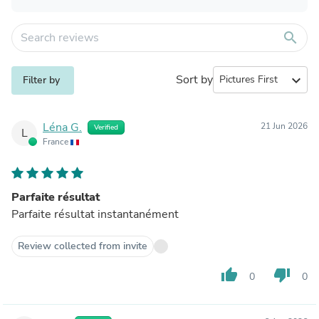
search
Sort by
expand_more
Filter by
Léna G.
21 Jun 2026
Verified
L
France
Parfaite résultat
Parfaite résultat instantanément
Review collected from invite
thumb_up
thumb_down
0
0