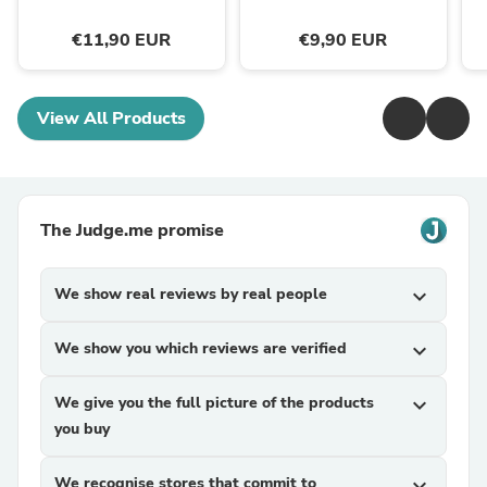
€11,90 EUR
€9,90 EUR
View All Products
The Judge.me promise
We show real reviews by real people
expand_more
We show you which reviews are verified
expand_more
We give you the full picture of the products
expand_more
you buy
We recognise stores that commit to
expand_more