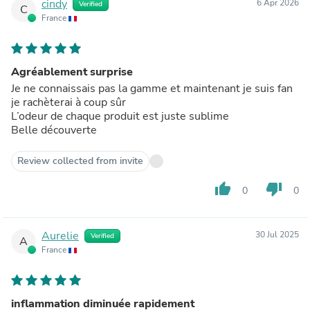
cindy
6 Apr 2026
Verified
C
France
Agréablement surprise
Je ne connaissais pas la gamme et maintenant je suis fan
je rachèterai à coup sûr
L’odeur de chaque produit est juste sublime
Belle découverte
Review collected from invite
thumb_up
thumb_down
0
0
Aurelie
30 Jul 2025
Verified
A
France
inflammation diminuée rapidement