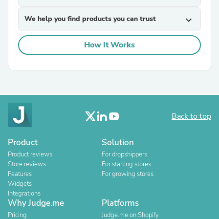
We help you find products you can trust
expand_more
How It Works
Back to top
Product
Solution
Product reviews
For dropshippers
Store reviews
For starting stores
Features
For growing stores
Widgets
Integrations
Why Judge.me
Platforms
Pricing
Judge.me on Shopify