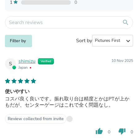
1
0
search
Sort by
expand_more
Filter by
shimizu
10 Nov 2025
Verified
S
Japan
使いやすい
コスパ良く良いです。振れ取り台は精度とかはPTが上か
もだが、センターゲージはこれで全く問題なし。
Review collected from invite
thumb_up
thumb_down
0
0