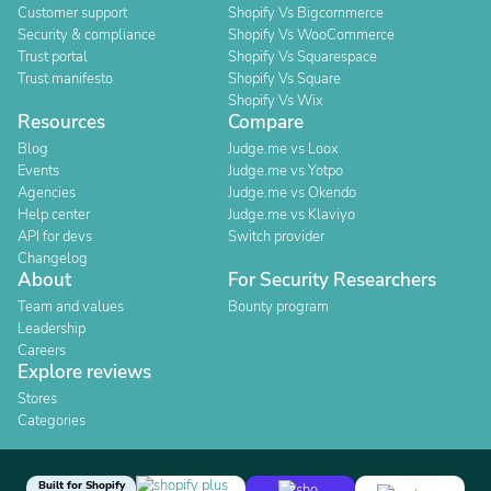
Customer support
Shopify Vs Bigcommerce
Security & compliance
Shopify Vs WooCommerce
Trust portal
Shopify Vs Squarespace
Trust manifesto
Shopify Vs Square
Shopify Vs Wix
Resources
Compare
Blog
Judge.me vs Loox
Events
Judge.me vs Yotpo
Agencies
Judge.me vs Okendo
Help center
Judge.me vs Klaviyo
API for devs
Switch provider
Changelog
About
For Security Researchers
Team and values
Bounty program
Leadership
Careers
Explore reviews
Stores
Categories
Built for Shopify