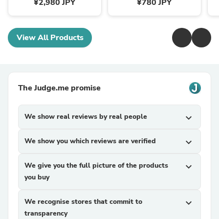
¥2,980 JPY
¥780 JPY
View All Products
The Judge.me promise
We show real reviews by real people
expand_more
We show you which reviews are verified
expand_more
We give you the full picture of the products
expand_more
you buy
We recognise stores that commit to
expand_more
transparency