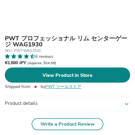
PWT プロフェッショナル リム センターゲー
ジ WAG1930
SKU: PWT-WAG1930
6 reviews
¥3,880 JPY
(Approx. $24.59)
View Product in Store
Shipped from
by
PWT ツールストア
Product details
expand_more
Write a Product Review