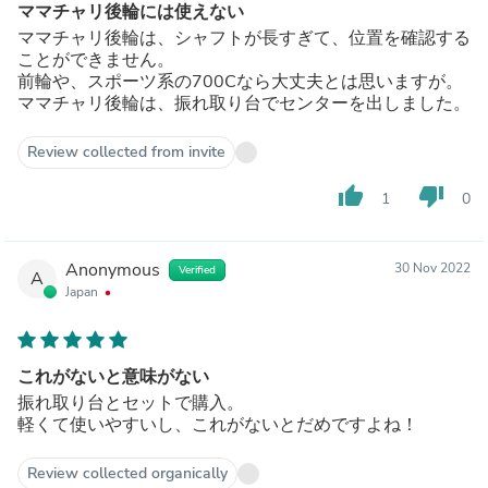
ママチャリ後輪には使えない
ママチャリ後輪は、シャフトが長すぎて、位置を確認する
ことができません。
前輪や、スポーツ系の700Cなら大丈夫とは思いますが。
ママチャリ後輪は、振れ取り台でセンターを出しました。
Review collected from invite
thumb_up
thumb_down
1
0
Anonymous
30 Nov 2022
Verified
A
Japan
これがないと意味がない
振れ取り台とセットで購入。
軽くて使いやすいし、これがないとだめですよね！
Review collected organically