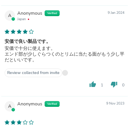
Anonymous
9 Jan 2024
Verified
A
Japan
安価で良い製品です。
安価で十分に使えます。
エンド部が少しぐらつくのとリムに当たる面がもう少し平
だといいです。
Review collected from invite
thumb_up
thumb_down
1
0
Anonymous
9 Nov 2023
Verified
A