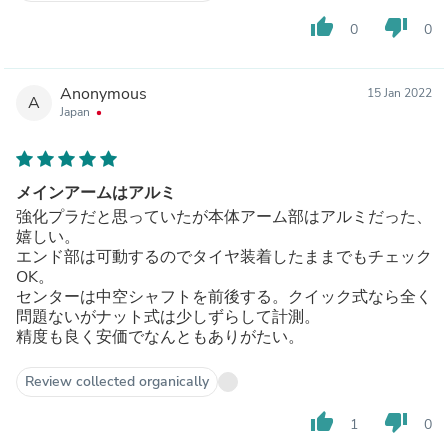
thumb_up
thumb_down
0
0
Anonymous
15 Jan 2022
A
Japan
メインアームはアルミ
強化プラだと思っていたが本体アーム部はアルミだった、
嬉しい。
エンド部は可動するのでタイヤ装着したままでもチェック
OK。
センターは中空シャフトを前後する。クイック式なら全く
問題ないがナット式は少しずらして計測。
精度も良く安価でなんともありがたい。
Review collected organically
thumb_up
thumb_down
1
0