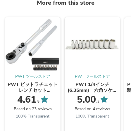
More from this store
PWT ツールストア
PWT ツールストア
PWT ビットラチェット
PWT 1/4インチ
P
レンチセット
(6.35mm) 六角ソケッ
製
C14RBD15SET｜フレ
トセット 5、5.5、6、
イ
4.61
5.00
ックスヘッド搭載・60
7、8、10、11、12、
/5
/5
枚ギア・超小型｜多機能
13、14mm ISS14SET
Based on 23 reviews
Based on 4 reviews
コンパクト工具
100% Transparent
100% Transparent