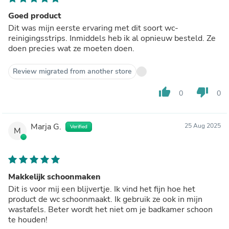
Goed product
Dit was mijn eerste ervaring met dit soort wc-
reinigingsstrips. Inmiddels heb ik al opnieuw besteld. Ze
doen precies wat ze moeten doen.
Review migrated from another store
thumb_up
thumb_down
0
0
Marja G.
25 Aug 2025
Verified
M
Makkelijk schoonmaken
Dit is voor mij een blijvertje. Ik vind het fijn hoe het
product de wc schoonmaakt. Ik gebruik ze ook in mijn
wastafels. Beter wordt het niet om je badkamer schoon
te houden!