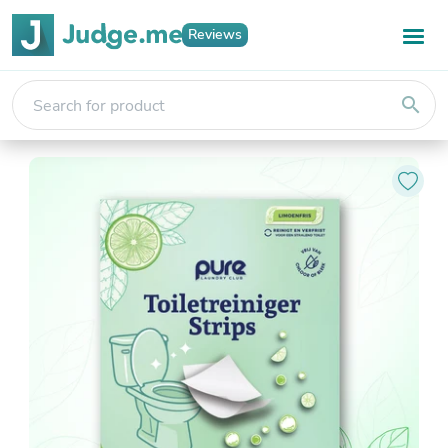
Reviews
search