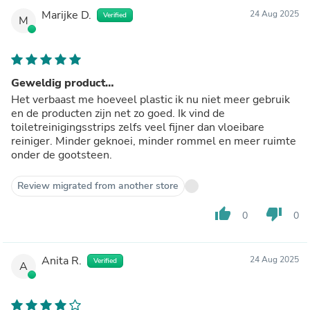
Marijke D.
24 Aug 2025
Verified
M
Geweldig product…
Het verbaast me hoeveel plastic ik nu niet meer gebruik
en de producten zijn net zo goed. Ik vind de
toiletreinigingsstrips zelfs veel fijner dan vloeibare
reiniger. Minder geknoei, minder rommel en meer ruimte
onder de gootsteen.
Review migrated from another store
thumb_up
thumb_down
0
0
Anita R.
24 Aug 2025
Verified
A