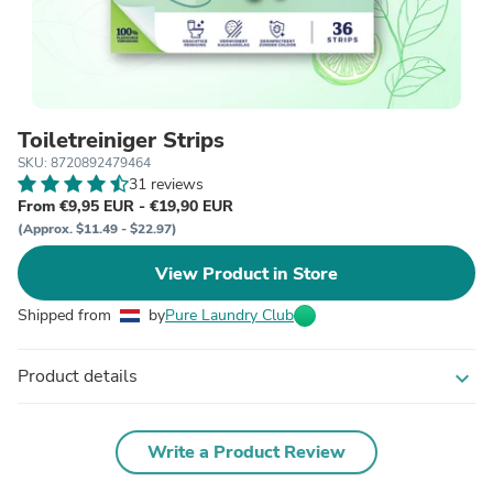
Toiletreiniger Strips
SKU: 8720892479464
31 reviews
From €9,95 EUR - €19,90 EUR
(Approx. $11.49 - $22.97)
View Product in Store
Shipped from
by
Pure Laundry Club
Product details
expand_more
Write a Product Review