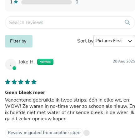
1
0
search
Sort by
expand_more
Filter by
Joke H.
28 Aug 2025
Verified
J
Geen bleek meer
Vanochtend gebruikte ik twee strips, één in elke wc, en
WOW! Ze waren in no-time weer zo schoon als nieuw. En
ik hoefde niet met water of stinkende bleek in de weer. Ik
ga dit zeker opnieuw kopen.
Review migrated from another store