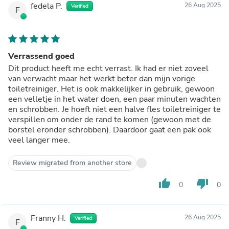
fedela P.
26 Aug 2025
Verified
F
Verrassend goed
Dit product heeft me echt verrast. Ik had er niet zoveel
van verwacht maar het werkt beter dan mijn vorige
toiletreiniger. Het is ook makkelijker in gebruik, gewoon
een velletje in het water doen, een paar minuten wachten
en schrobben. Je hoeft niet een halve fles toiletreiniger te
verspillen om onder de rand te komen (gewoon met de
borstel eronder schrobben). Daardoor gaat een pak ook
veel langer mee.
Review migrated from another store
thumb_up
thumb_down
0
0
Franny H.
26 Aug 2025
Verified
F