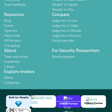
Trust manifesto
Shopify Vs Square
Shopify Vs Wix
Resources
Compare
Blog
Judge.me vs Loox
Events
Judge.me vs Yotpo
Agencies
Judge.me vs Okendo
Help center
Judge.me vs Klaviyo
API for devs
Switch provider
Changelog
About
For Security Researchers
Team and values
Bounty program
Leadership
Careers
Explore reviews
Stores
Categories
Built for Shopify
Official Partner
Official Partner