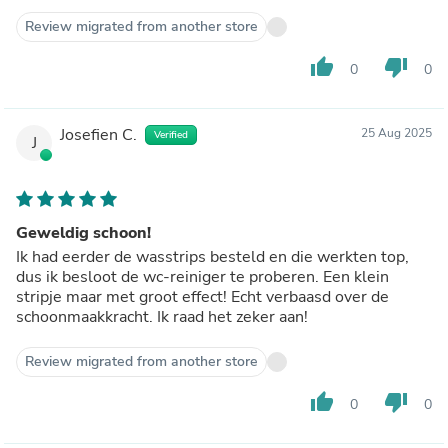
Review migrated from another store
thumb_up
thumb_down
0
0
Josefien C.
25 Aug 2025
Verified
J
Geweldig schoon!
Ik had eerder de wasstrips besteld en die werkten top,
dus ik besloot de wc-reiniger te proberen. Een klein
stripje maar met groot effect! Echt verbaasd over de
schoonmaakkracht. Ik raad het zeker aan!
Review migrated from another store
thumb_up
thumb_down
0
0