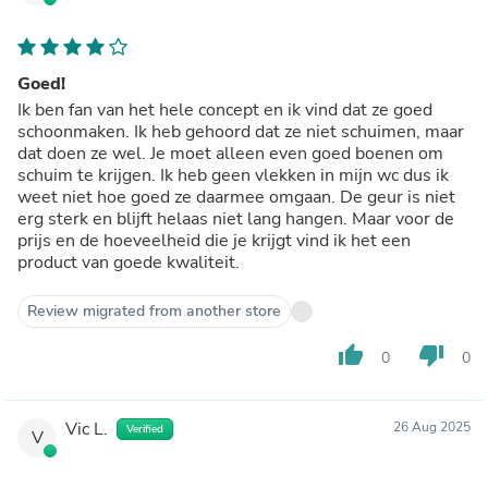
Goed!
Ik ben fan van het hele concept en ik vind dat ze goed
schoonmaken. Ik heb gehoord dat ze niet schuimen, maar
dat doen ze wel. Je moet alleen even goed boenen om
schuim te krijgen. Ik heb geen vlekken in mijn wc dus ik
weet niet hoe goed ze daarmee omgaan. De geur is niet
erg sterk en blijft helaas niet lang hangen. Maar voor de
prijs en de hoeveelheid die je krijgt vind ik het een
product van goede kwaliteit.
Review migrated from another store
thumb_up
thumb_down
0
0
Vic L.
26 Aug 2025
Verified
V