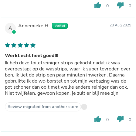
thumb_up
thumb_down
0
0
Annemieke H.
28 Aug 2025
Verified
A
Werkt echt heel goed!!!
Ik heb deze toiletreiniger strips gekocht nadat ik was
overgestapt op de wasstrips, waar ik super tevreden over
ben. Ik liet de strip een paar minuten inwerken. Daarna
gebruikte ik de wc-borstel en tot mijn verbazing was de
pot schoner dan ooit met welke andere reiniger dan ook.
Niet twijfelen, gewoon kopen, je zult er blij mee zijn.
Review migrated from another store
thumb_up
thumb_down
0
0