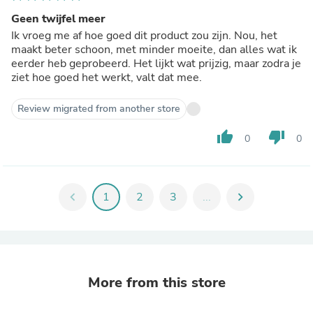
Geen twijfel meer
Ik vroeg me af hoe goed dit product zou zijn. Nou, het
maakt beter schoon, met minder moeite, dan alles wat ik
eerder heb geprobeerd. Het lijkt wat prijzig, maar zodra je
ziet hoe goed het werkt, valt dat mee.
Review migrated from another store
thumb_up
thumb_down
0
0
chevron_left
1
2
3
...
chevron_right
More from this store