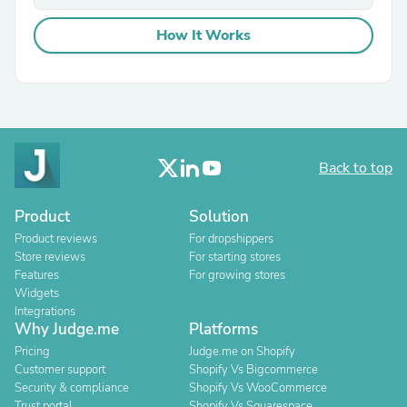
How It Works
Back to top
Product
Solution
Product reviews
For dropshippers
Store reviews
For starting stores
Features
For growing stores
Widgets
Integrations
Why Judge.me
Platforms
Pricing
Judge.me on Shopify
Customer support
Shopify Vs Bigcommerce
Security & compliance
Shopify Vs WooCommerce
Trust portal
Shopify Vs Squarespace