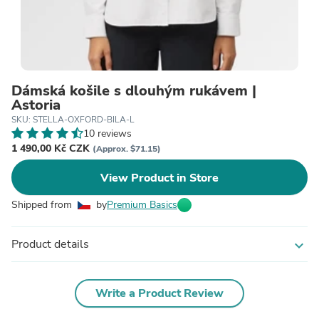
Dámská košile s dlouhým rukávem |
Astoria
SKU: STELLA-OXFORD-BILA-L
10 reviews
1 490,00 Kč CZK
(Approx. $71.15)
View Product in Store
Shipped from
by
Premium Basics
Product details
expand_more
Write a Product Review