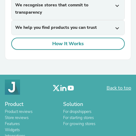
We recognise stores that commit to
expand_more
transparency
We help you find products you can trust
expand_more
How It Works
Back to top
Product
Solution
Product reviews
For dropshippers
Store reviews
For starting stores
Features
For growing stores
Widgets