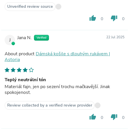
Unverified review source
thumb_up
thumb_down
0
0
Jana N.
22 Jul 2025
Verified
J
About product
Dámská košile s dlouhým rukávem |
Astoria
Teplý neutrální tón
Materiál fajn, jen po sezení trochu mačkavější. Jinak
spokojenost.
Review collected by a verified review provider
thumb_up
thumb_down
0
0