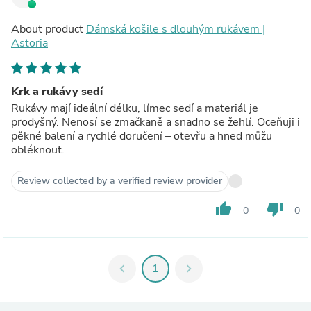
About product
Dámská košile s dlouhým rukávem |
Astoria
Krk a rukávy sedí
Rukávy mají ideální délku, límec sedí a materiál je
prodyšný. Nenosí se zmačkaně a snadno se žehlí. Oceňuji i
pěkné balení a rychlé doručení – otevřu a hned můžu
obléknout.
Review collected by a verified review provider
thumb_up
thumb_down
0
0
chevron_left
1
chevron_right