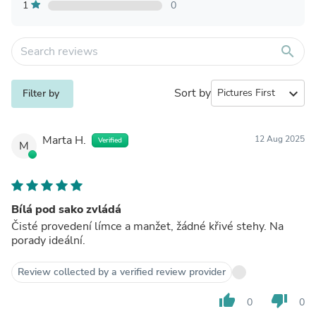
1
0
search
Sort by
expand_more
Filter by
Marta H.
12 Aug 2025
Verified
M
Bílá pod sako zvládá
Čisté provedení límce a manžet, žádné křivé stehy. Na
porady ideální.
Review collected by a verified review provider
thumb_up
thumb_down
0
0