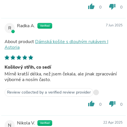
thumb_up
thumb_down
0
0
Radka A.
7 Jun 2025
Verified
R
About product
Dámská košile s dlouhým rukávem |
Astoria
Košilový střih, co sedí
Mírně kratší délka, než jsem čekala, ale jinak zpracování
výborné a nosím často.
Review collected by a verified review provider
thumb_up
thumb_down
0
0
Nikola V.
22 Apr 2025
Verified
N