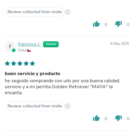
Review collected from invite
thumb_up
thumb_down
0
0
francisco l.
6 May 2025
Verified
F
Chile
buen servicio y producto
he seguido comprando con uds por una buena calidad,
servicio y a mi perrita Golden Retriever "MAYA" le
encanta.
Review collected from invite
thumb_up
thumb_down
0
0