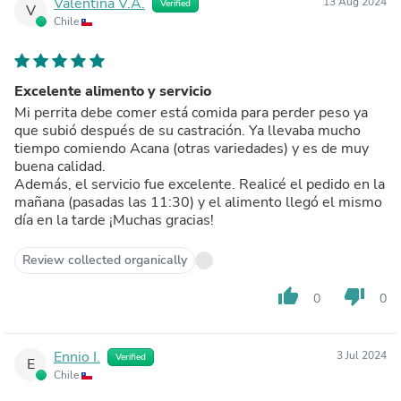
Valentina V.A.
13 Aug 2024
Verified
V
Chile
Excelente alimento y servicio
Mi perrita debe comer está comida para perder peso ya
que subió después de su castración. Ya llevaba mucho
tiempo comiendo Acana (otras variedades) y es de muy
buena calidad.
Además, el servicio fue excelente. Realicé el pedido en la
mañana (pasadas las 11:30) y el alimento llegó el mismo
día en la tarde ¡Muchas gracias!
Review collected organically
thumb_up
thumb_down
0
0
Ennio I.
3 Jul 2024
Verified
E
Chile