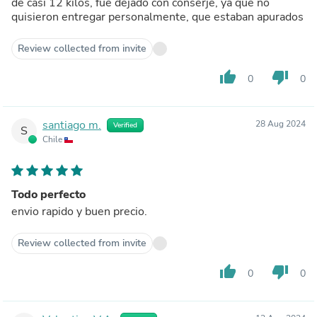
de casi 12 kilos, fue dejado con conserje, ya que no
quisieron entregar personalmente, que estaban apurados
Review collected from invite
thumb_up
thumb_down
0
0
santiago m.
28 Aug 2024
Verified
S
Chile
Todo perfecto
envio rapido y buen precio.
Review collected from invite
thumb_up
thumb_down
0
0