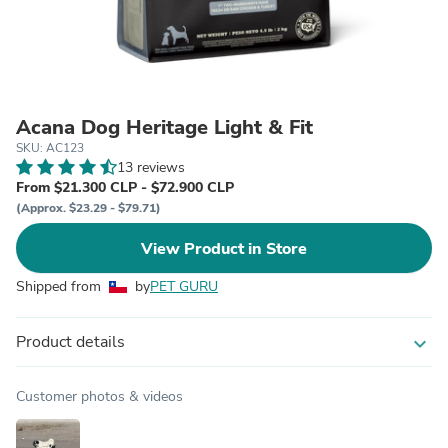
Acana Dog Heritage Light & Fit
SKU: AC123
13 reviews
From $21.300 CLP - $72.900 CLP
(Approx. $23.29 - $79.71)
View Product in Store
Shipped from
by
PET GURU
Product details
expand_more
Customer photos & videos