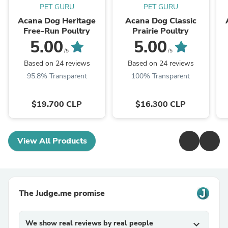
PET GURU
PET GURU
Acana Dog Heritage
Acana Dog Classic
Free-Run Poultry
Prairie Poultry
5.00
5.00
/5
/5
Based on 24 reviews
Based on 24 reviews
95.8% Transparent
100% Transparent
$19.700 CLP
$16.300 CLP
View All Products
The Judge.me promise
We show real reviews by real people
expand_more