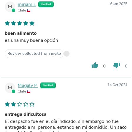
miriam i.
6 Jan 2025
Verified
M
Chile
buen alimento
es una muy buena opción
Review collected from invite
thumb_up
thumb_down
0
0
Magaly P.
14 Oct 2024
Verified
M
Chile
entrega dificultosa
El despacho fue en el día indicado, sin embargo no fue
entregado a mi persona, estando en mi domicilio. Un saco