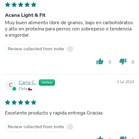
Acana Light & Fit
Muy buen alimento libre de granos, bajo en carbohidratos
y alto en proteína para perros con sobrepeso o tendencia
a engordar.
Review collected from invite
thumb_up
thumb_down
0
0
Carla C.
3 Jul 2024
Verified
C
Chile
Excelente producto y rapida entrega Gracias
Review collected from invite