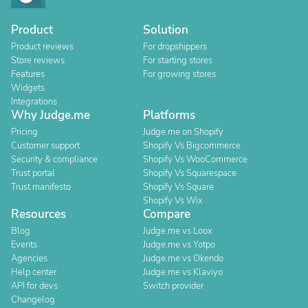
Product
Solution
Product reviews
For dropshippers
Store reviews
For starting stores
Features
For growing stores
Widgets
Integrations
Why Judge.me
Platforms
Pricing
Judge.me on Shopify
Customer support
Shopify Vs Bigcommerce
Security & compliance
Shopify Vs WooCommerce
Trust portal
Shopify Vs Squarespace
Trust manifesto
Shopify Vs Square
Shopify Vs Wix
Resources
Compare
Blog
Judge.me vs Loox
Events
Judge.me vs Yotpo
Agencies
Judge.me vs Okendo
Help center
Judge.me vs Klaviyo
API for devs
Switch provider
Changelog