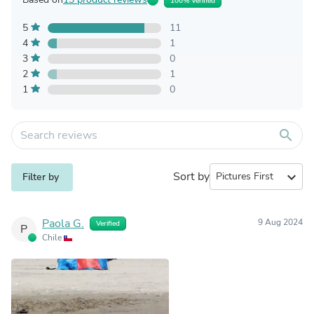
100% Verified
5
11
4
1
3
0
2
1
1
0
search
Sort by
expand_more
Filter by
Paola G.
9 Aug 2024
Verified
P
Chile