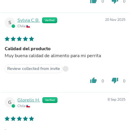
thumb_up
thumb_down
0
0
Sylvia C.B.
20 Nov 2025
Verified
S
Chile
Calidad del producto
Muy buena calidad de alimento para mi perrita
Review collected from invite
thumb_up
thumb_down
0
0
Glorelis H.
8 Sep 2025
Verified
G
Chile
.