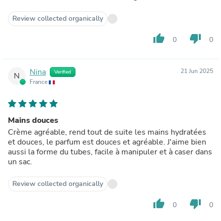
Review collected organically
thumb_up
thumb_down
0
0
Nina
21 Jun 2025
Verified
N
France
Mains douces
Crème agréable, rend tout de suite les mains hydratées
et douces, le parfum est douces et agréable. J'aime bien
aussi la forme du tubes, facile à manipuler et à caser dans
un sac.
Review collected organically
thumb_up
thumb_down
0
0