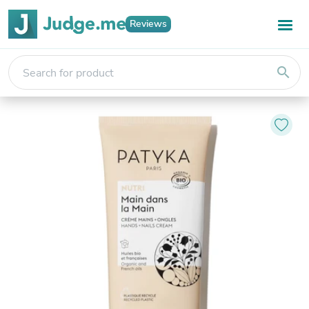
Reviews
search