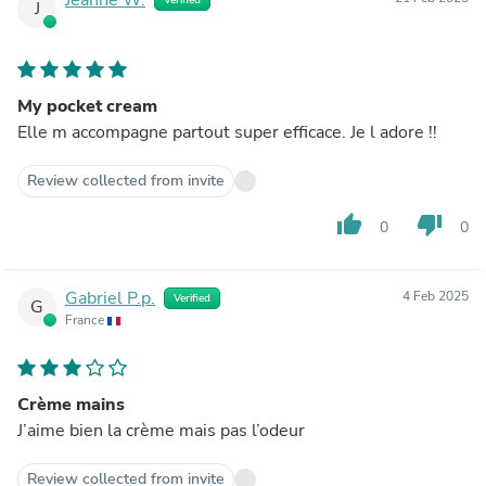
J
My pocket cream
Elle m accompagne partout super efficace. Je l adore !!
Review collected from invite
thumb_up
thumb_down
0
0
Gabriel P.p.
4 Feb 2025
Verified
G
France
Crème mains
J’aime bien la crème mais pas l’odeur
Review collected from invite