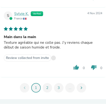
Sylvie K.
4 Nov 2024
Verified
S
France
Main dans la main
Texture agréable qui ne colle pas. J’y reviens chaque
début de saison humide et froide.
Review collected from invite
thumb_up
thumb_down
0
0
chevron_left
1
2
3
...
chevron_right