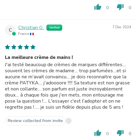
thumb_up
thumb_down
0
0
Christian G.
7 Dec 2024
Verified
C
France
La meilleure crème de mains !
J'ai testé beaucoup de crèmes de marques différentes...
souvent les crèmes de madame... trop parfumées...et si
aucune ne m'avait convaincu... je dois reconnaitre que la
crème PATYKA... j'adoooore !!!! Sa texture est non grasse
et non collante... son parfum est juste incroyablement
doux... à chaque fois que j'en mets, mon entourage me
pose la question !... L'essayer c'est l'adopter et on ne
regrette pas !.... je suis un fidèle depuis plus de 5 ans !
Review collected from invite
thumb_up
thumb_down
0
0