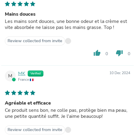
Mains douces
Les mains sont douces, une bonne odeur et la crème est
vite absorbée ne laisse pas les mains grasse. Top !
Review collected from invite
thumb_up
thumb_down
0
0
MK
10 Dec 2024
Verified
M
France
Agréable et efficace
Ce produit sens bon, ne colle pas, protège bien ma peau,
une petite quantité suffit. Je l'aime beaucoup!
Review collected from invite