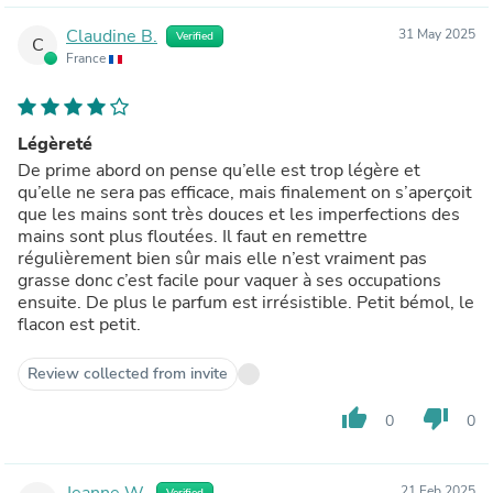
Claudine B.
31 May 2025
Verified
C
France
Légèreté
De prime abord on pense qu’elle est trop légère et
qu’elle ne sera pas efficace, mais finalement on s’aperçoit
que les mains sont très douces et les imperfections des
mains sont plus floutées. Il faut en remettre
régulièrement bien sûr mais elle n’est vraiment pas
grasse donc c’est facile pour vaquer à ses occupations
ensuite. De plus le parfum est irrésistible. Petit bémol, le
flacon est petit.
Review collected from invite
thumb_up
thumb_down
0
0
Jeanne W.
21 Feb 2025
Verified