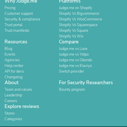
Why Judge.me
Platforms
Pricing
Judge.me on Shopify
Customer support
Shopify Vs Bigcommerce
Security & compliance
Shopify Vs WooCommerce
Trust portal
Shopify Vs Squarespace
Trust manifesto
Shopify Vs Square
Shopify Vs Wix
Resources
Compare
Blog
Judge.me vs Loox
Events
Judge.me vs Yotpo
Agencies
Judge.me vs Okendo
Help center
Judge.me vs Klaviyo
API for devs
Switch provider
Changelog
About
For Security Researchers
Team and values
Bounty program
Leadership
Careers
Explore reviews
Stores
Categories