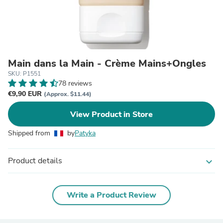
Main dans la Main - Crème Mains+Ongles
SKU: P1551
78 reviews
€9,90 EUR
(Approx. $11.44)
View Product in Store
Shipped from
by
Patyka
Product details
expand_more
Write a Product Review