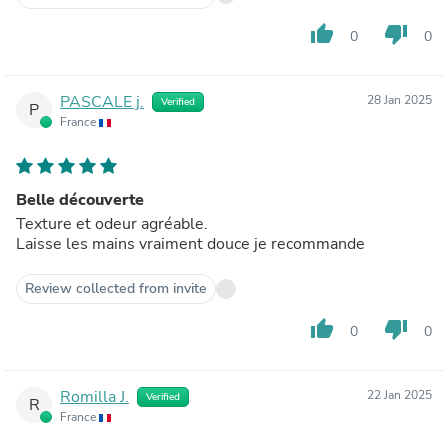
thumb_up
thumb_down
0
0
PASCALE j.
28 Jan 2025
Verified
P
France
Belle découverte
Texture et odeur agréable.
Laisse les mains vraiment douce je recommande
Review collected from invite
thumb_up
thumb_down
0
0
Romilla J.
22 Jan 2025
Verified
R
France