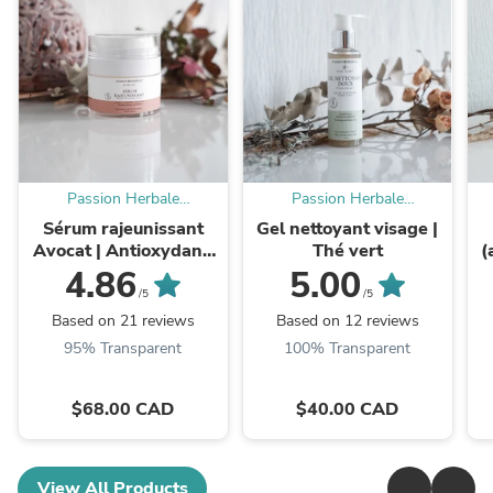
Passion Herbale
Passion Herbale
Cosmétiques naturels
Cosmétiques naturels
Sérum rajeunissant
Gel nettoyant visage |
Avocat | Antioxydant,
Thé vert
(
taches, rides, fermeté
4.86
5.00
/5
/5
Based on 21 reviews
Based on 12 reviews
95% Transparent
100% Transparent
$68.00 CAD
$40.00 CAD
View All Products