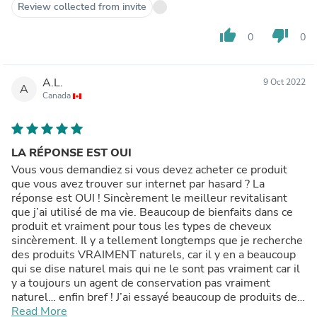
Review collected from invite
thumb_up
thumb_down
0
0
A.L.
9 Oct 2022
A
Canada
LA RÉPONSE EST OUI
Vous vous demandiez si vous devez acheter ce produit
que vous avez trouver sur internet par hasard ? La
réponse est OUI ! Sincèrement le meilleur revitalisant
que j’ai utilisé de ma vie. Beaucoup de bienfaits dans ce
produit et vraiment pour tous les types de cheveux
sincèrement. Il y a tellement longtemps que je recherche
des produits VRAIMENT naturels, car il y en a beaucoup
qui se dise naturel mais qui ne le sont pas vraiment car il
y a toujours un agent de conservation pas vraiment
naturel… enfin bref ! J’ai essayé beaucoup de produits de
passion herbale et je vous les recommande tous !
Read More