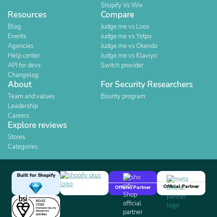
Shopify Vs Wix
Resources
Compare
Blog
Judge.me vs Loox
Events
Judge.me vs Yotpo
Agencies
Judge.me vs Okendo
Help center
Judge.me vs Klaviyo
API for devs
Switch provider
Changelog
About
For Security Researchers
Team and values
Bounty program
Leadership
Careers
Explore reviews
Stores
Categories
Built for Shopify
Official Partner
Official Partner