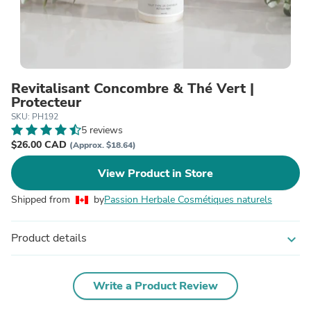
Revitalisant Concombre & Thé Vert |
Protecteur
SKU: PH192
5 reviews
$26.00 CAD
(Approx. $18.64)
View Product in Store
Shipped from
by
Passion Herbale Cosmétiques naturels
Product details
expand_more
Write a Product Review