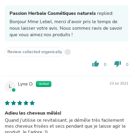
Dernière chose, si vous vous demandiez si les produits
sentent bons, la réponse est aussi OUI ! Ils ne sentent
Passion Herbale Cosmétiques naturels
replied:
pas bizarre parce que se sont des produits naturels, ils
sentent tout simplement le paradis !
Bonjour Mme Lebel, merci d'avoir pris le temps de
nous laisser votre avis. Nous sommes ravis de savoir
que vous aimez nos produits !
Review collected organically
thumb_up
thumb_down
0
0
Lyne D.
23 Jul 2021
Verified
L
Adieu les cheveux mêlés!
Quand j'utilise ce revitalisant, je démêle très facilement
mes cheveux frisées et secs pendant que je laisse agir le
produit. Je l'adore ;))