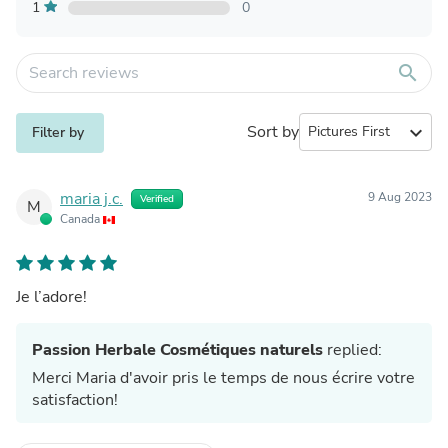
1
0
search
Sort by
expand_more
Filter by
maria j.c.
9 Aug 2023
Verified
M
Canada
Je l’adore!
Passion Herbale Cosmétiques naturels
replied:
Merci Maria d'avoir pris le temps de nous écrire votre
satisfaction!