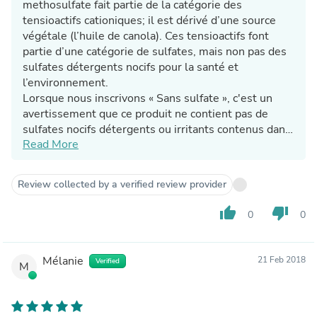
methosulfate fait partie de la catégorie des
tensioactifs cationiques; il est dérivé d’une source
végétale (l’huile de canola). Ces tensioactifs font
partie d’une catégorie de sulfates, mais non pas des
sulfates détergents nocifs pour la santé et
l’environnement.
Lorsque nous inscrivons « Sans sulfate », c'est un
avertissement que ce produit ne contient pas de
sulfates nocifs détergents ou irritants contenus dans
Read More
les produits capillaires commerciaux, qui agissent
comme décapant pour les cheveux.
Nous utilisons cet ingrédient car il apporte une action
Review collected by a verified review provider
démêlante aux cheveux en agissant comme
conditionneur. Il est un actif démêlant doux; accepté
thumb_up
thumb_down
0
0
par les certifications biologiques, et il peut être
utilisé sans les soins pour bébé.
Dans notre revitalisant, il joue le rôle de cire
Mélanie
21 Feb 2018
Verified
M
émulsifiante nous permettant la fabrication d’un
revitalisant riche et crémeux. Il ne présente aucun
danger pour vos cheveux, il les rend brillants, faciles
à coiffer, définit bien les boucles et les rend soyeux.