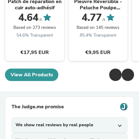
Patch de réparation en
Pieuvre Réversible -
cuir auto-adhésif
Peluche Poulpe
Réversible Minipus
4.64
4.77
/5
/5
Based on 273 reviews
Based on 145 reviews
54.6% Transparent
85.4% Transparent
€17,95 EUR
€9,95 EUR
View All Products
The Judge.me promise
We show real reviews by real people
expand_more