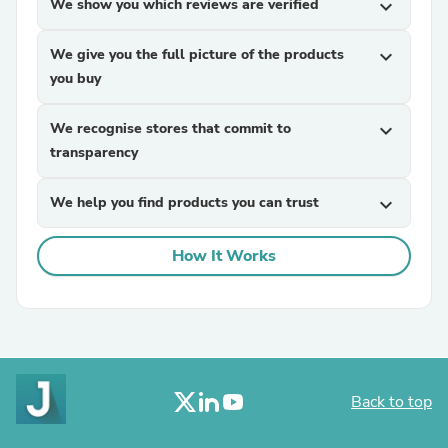
We show you which reviews are verified
expand_more
We give you the full picture of the products
expand_more
you buy
We recognise stores that commit to
expand_more
transparency
We help you find products you can trust
expand_more
How It Works
Back to top