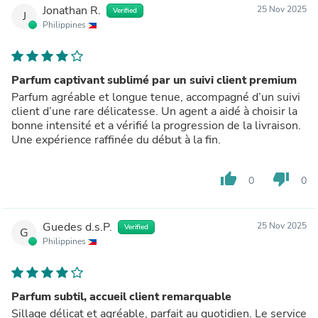
Jonathan R.
25 Nov 2025
Verified
J
Philippines
Parfum captivant sublimé par un suivi client premium
Parfum agréable et longue tenue, accompagné d’un suivi
client d’une rare délicatesse. Un agent a aidé à choisir la
bonne intensité et a vérifié la progression de la livraison.
Une expérience raffinée du début à la fin.
thumb_up
thumb_down
0
0
Guedes d.s.P.
25 Nov 2025
Verified
G
Philippines
Parfum subtil, accueil client remarquable
Sillage délicat et agréable, parfait au quotidien. Le service