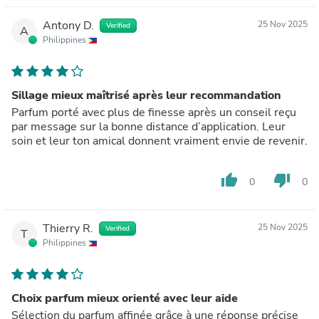
Antony D.
25 Nov 2025
Verified
A
Philippines
Sillage mieux maîtrisé après leur recommandation
Parfum porté avec plus de finesse après un conseil reçu
par message sur la bonne distance d’application. Leur
soin et leur ton amical donnent vraiment envie de revenir.
thumb_up
thumb_down
0
0
Thierry R.
25 Nov 2025
Verified
T
Philippines
Choix parfum mieux orienté avec leur aide
Sélection du parfum affinée grâce à une réponse précise