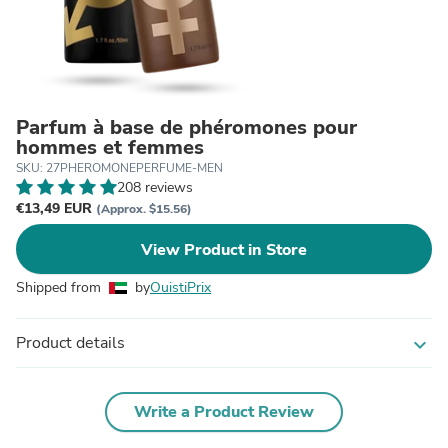
Parfum à base de phéromones pour
hommes et femmes
SKU: 27PHEROMONEPERFUME-MEN
208 reviews
€13,49 EUR
(Approx. $15.56)
View Product in Store
Shipped from
by
OuistiPrix
Product details
expand_more
Write a Product Review