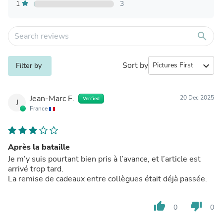
1
3
search
Sort by
expand_more
Filter by
Jean-Marc F.
20 Dec 2025
Verified
J
France
Après la bataille
Je m’y suis pourtant bien pris à l’avance, et l’article est
arrivé trop tard.
La remise de cadeaux entre collègues était déjà passée.
thumb_up
thumb_down
0
0