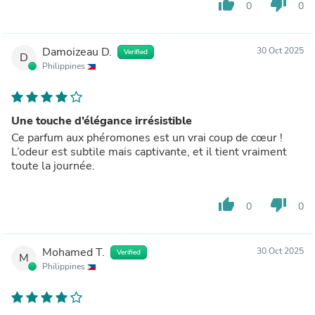
thumb_up
thumb_down
0
0
Damoizeau D.
30 Oct 2025
Verified
D
Philippines
Une touche d’élégance irrésistible
Ce parfum aux phéromones est un vrai coup de cœur !
L’odeur est subtile mais captivante, et il tient vraiment
toute la journée.
thumb_up
thumb_down
0
0
Mohamed T.
30 Oct 2025
Verified
M
Philippines