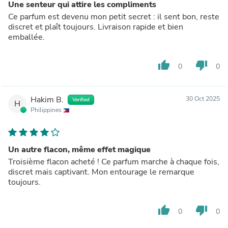
Une senteur qui attire les compliments
Ce parfum est devenu mon petit secret : il sent bon, reste
discret et plaît toujours. Livraison rapide et bien
emballée.
thumb_up
thumb_down
0
0
Hakim B.
30 Oct 2025
Verified
H
Philippines
Un autre flacon, même effet magique
Troisième flacon acheté ! Ce parfum marche à chaque fois,
discret mais captivant. Mon entourage le remarque
toujours.
thumb_up
thumb_down
0
0