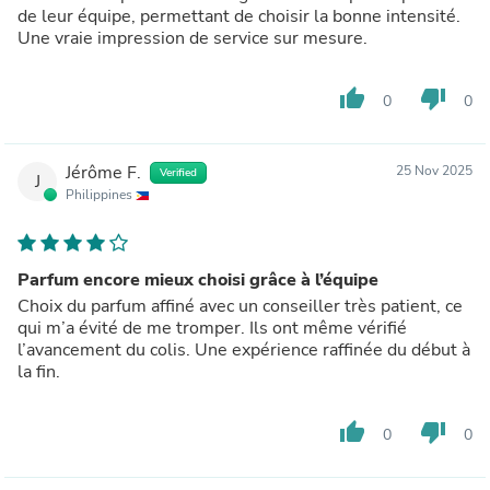
de leur équipe, permettant de choisir la bonne intensité.
Une vraie impression de service sur mesure.
thumb_up
thumb_down
0
0
Jérôme F.
25 Nov 2025
Verified
J
Philippines
Parfum encore mieux choisi grâce à l’équipe
Choix du parfum affiné avec un conseiller très patient, ce
qui m’a évité de me tromper. Ils ont même vérifié
l’avancement du colis. Une expérience raffinée du début à
la fin.
thumb_up
thumb_down
0
0