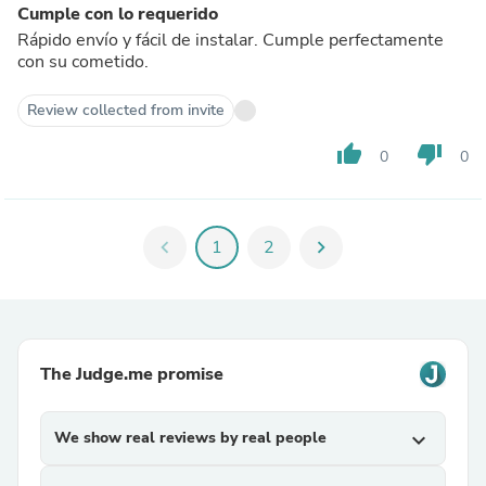
Cumple con lo requerido
Rápido envío y fácil de instalar. Cumple perfectamente
con su cometido.
Review collected from invite
thumb_up
thumb_down
0
0
chevron_left
1
2
chevron_right
The Judge.me promise
We show real reviews by real people
expand_more