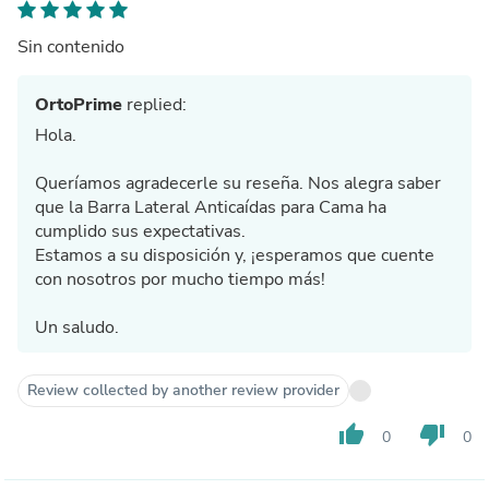
Sin contenido
OrtoPrime
replied:
Hola.
Queríamos agradecerle su reseña. Nos alegra saber
que la Barra Lateral Anticaídas para Cama ha
cumplido sus expectativas.
Estamos a su disposición y, ¡esperamos que cuente
con nosotros por mucho tiempo más!
Un saludo.
Review collected by another review provider
thumb_up
thumb_down
0
0