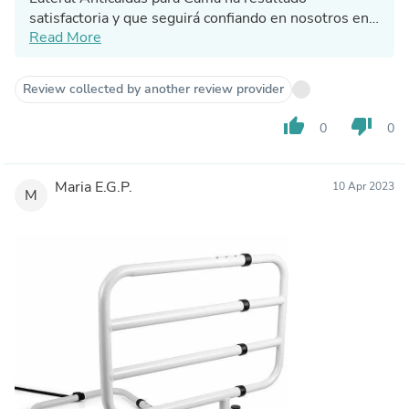
satisfactoria y que seguirá confiando en nosotros en
Read More
el futuro.
Desde Ortoprime estaremos encantados de poder
Review collected by another review provider
asesorarle y ayudarle en lo que necesite.
thumb_up
thumb_down
0
0
Un saludo.
Maria E.G.P.
10 Apr 2023
M