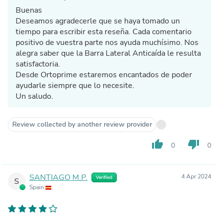
Buenas
Deseamos agradecerle que se haya tomado un
tiempo para escribir esta reseña. Cada comentario
positivo de vuestra parte nos ayuda muchísimo. Nos
alegra saber que la Barra Lateral Anticaída le resulta
satisfactoria.
Desde Ortoprime estaremos encantados de poder
ayudarle siempre que lo necesite.
Un saludo.
Review collected by another review provider
thumb_up
thumb_down
0
0
SANTIAGO M.P.
4 Apr 2024
Verified
S
Spain