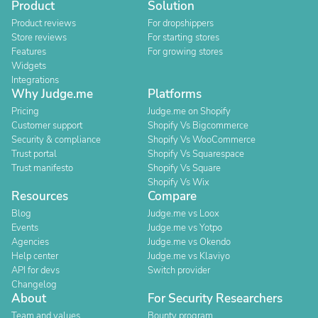
Product
Solution
Product reviews
For dropshippers
Store reviews
For starting stores
Features
For growing stores
Widgets
Integrations
Why Judge.me
Platforms
Pricing
Judge.me on Shopify
Customer support
Shopify Vs Bigcommerce
Security & compliance
Shopify Vs WooCommerce
Trust portal
Shopify Vs Squarespace
Trust manifesto
Shopify Vs Square
Shopify Vs Wix
Resources
Compare
Blog
Judge.me vs Loox
Events
Judge.me vs Yotpo
Agencies
Judge.me vs Okendo
Help center
Judge.me vs Klaviyo
API for devs
Switch provider
Changelog
About
For Security Researchers
Team and values
Bounty program