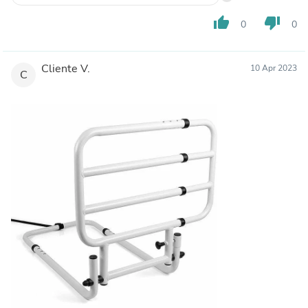
thumb_up
thumb_down
0
0
Cliente V.
10 Apr 2023
C