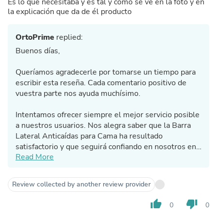
Es lo que necesitaba y es tal y como se ve en la foto y en
la explicación que da de él producto
OrtoPrime
replied:
Buenos días,
Queríamos agradecerle por tomarse un tiempo para
escribir esta reseña. Cada comentario positivo de
vuestra parte nos ayuda muchísimo.
Intentamos ofrecer siempre el mejor servicio posible
a nuestros usuarios. Nos alegra saber que la Barra
Lateral Anticaídas para Cama ha resultado
satisfactorio y que seguirá confiando en nosotros en
Read More
el futuro.
Desde Ortoprime estaremos encantados de poder
Review collected by another review provider
asesorarle y ayudarle en lo que necesite.
thumb_up
thumb_down
0
0
Un saludo.