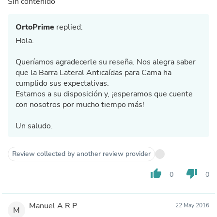
Sin contenido
OrtoPrime
replied:
Hola.
Queríamos agradecerle su reseña. Nos alegra saber
que la Barra Lateral Anticaídas para Cama ha
cumplido sus expectativas.
Estamos a su disposición y, ¡esperamos que cuente
con nosotros por mucho tiempo más!
Un saludo.
Review collected by another review provider
thumb_up
thumb_down
0
0
Manuel A.R.P.
22 May 2016
M