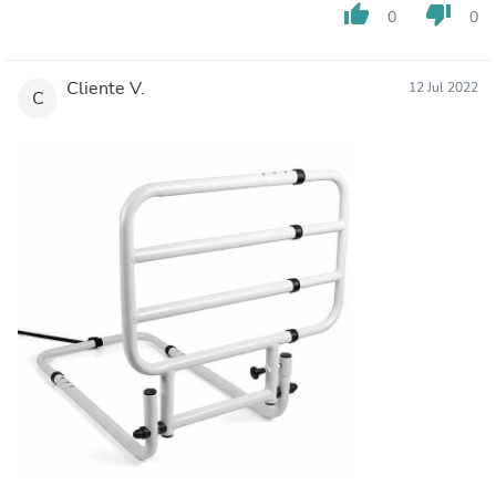
thumb_up
thumb_down
0
0
Cliente V.
12 Jul 2022
C