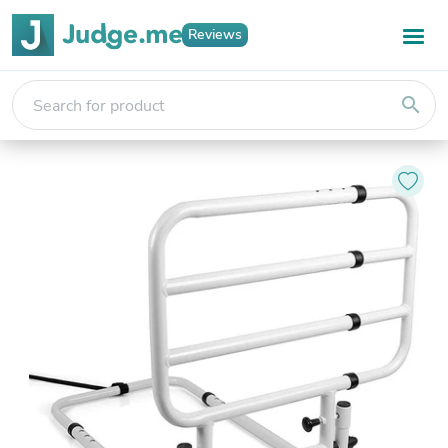
Reviews
search