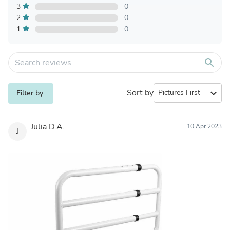
3
0
2
0
1
0
search
Sort by
expand_more
Filter by
Julia D.A.
10 Apr 2023
J