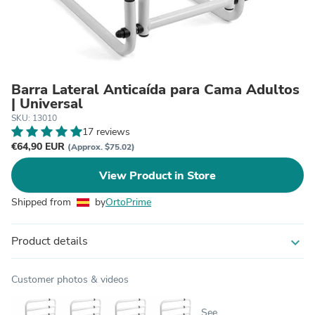
Barra Lateral Anticaída para Cama Adultos
| Universal
SKU: 13010
17 reviews
€64,90 EUR
(Approx. $75.02)
View Product in Store
Shipped from
by
OrtoPrime
Product details
expand_more
Customer photos & videos
See