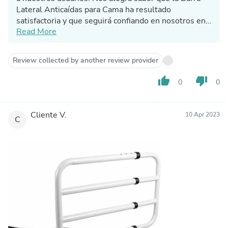
Lateral Anticaídas para Cama ha resultado
satisfactoria y que seguirá confiando en nosotros en
Read More
el futuro.
Desde Ortoprime estaremos encantados de poder
Review collected by another review provider
asesorarle y ayudarle en lo que necesite.
thumb_up
thumb_down
0
0
Un saludo.
Cliente V.
10 Apr 2023
C