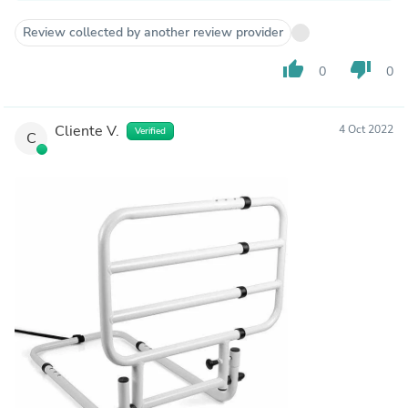
Desde Ortoprime estaremos encantados de poder
Review collected by another review provider
asesorarle y ayudarle en lo que necesite.
thumb_up
thumb_down
0
0
Un saludo.
Cliente V.
4 Oct 2022
Verified
C