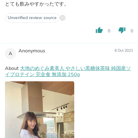
とても飲みやすかったです。
Unverified review source
thumb_up
thumb_down
0
0
Anonymous
6 Oct 2021
A
About
大地のめぐみ素美人 やさしい黒糖抹茶味 純国産ソ
イプロテイン 完全食 無添加 250g