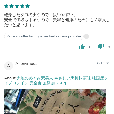
乾燥したクコの実なので、扱いやすい。
安全で値段も手頃なので、美容と健康のためにも又購入し
たいと思います。
Review collected by a verified review provider
thumb_up
thumb_down
0
0
Anonymous
8 Oct 2021
A
About
大地のめぐみ素美人 やさしい黒糖抹茶味 純国産ソ
イプロテイン 完全食 無添加 250g