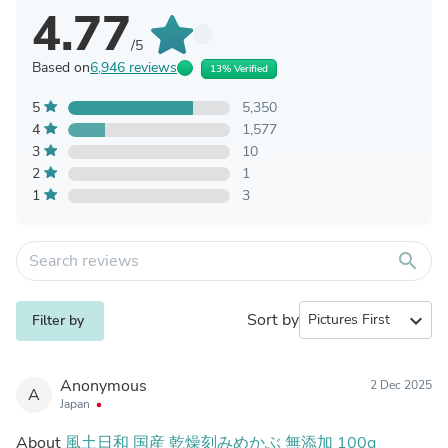
4.77
/5
Based on
6,946 reviews
13% Verified
5
5,350
4
1,577
3
10
2
1
1
3
search
Sort by
expand_more
Filter by
Anonymous
2 Dec 2025
A
Japan
About
風土日和 国産 乾燥刻みめかぶ 無添加 100g