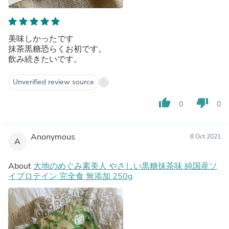
美味しかったです
抹茶黒糖恐らくお初です。
飲み続きたいです。
Unverified review source
thumb_up
thumb_down
0
0
Anonymous
8 Oct 2021
A
About
大地のめぐみ素美人 やさしい黒糖抹茶味 純国産ソ
イプロテイン 完全食 無添加 250g