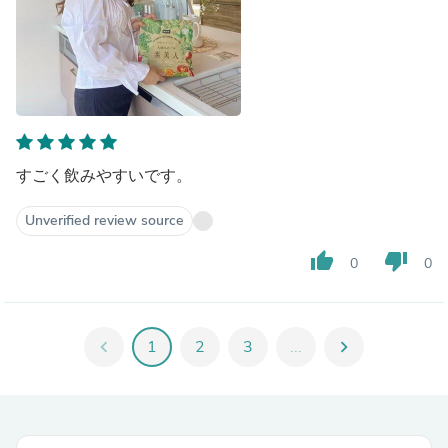
すごく飲みやすいです。
Unverified review source
thumb_up
thumb_down
0
0
chevron_left
1
2
3
...
chevron_right