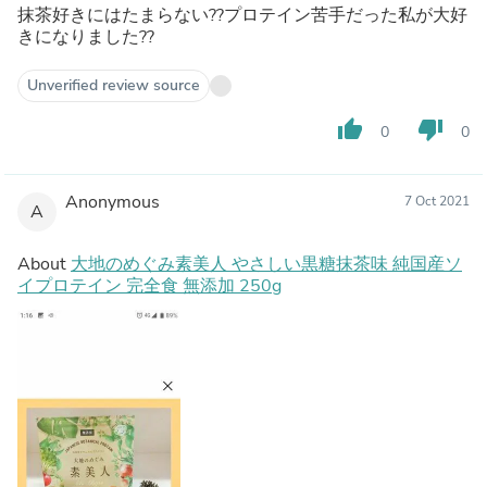
抹茶好きにはたまらない??プロテイン苦手だった私が大好
きになりました??
Unverified review source
thumb_up
thumb_down
0
0
Anonymous
7 Oct 2021
A
About
大地のめぐみ素美人 やさしい黒糖抹茶味 純国産ソ
イプロテイン 完全食 無添加 250g