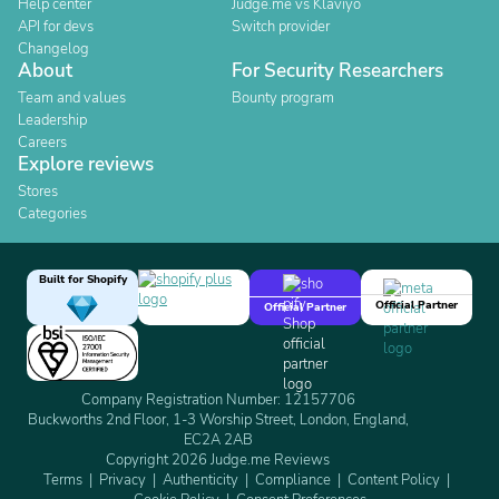
Help center
Judge.me vs Klaviyo
API for devs
Switch provider
Changelog
About
For Security Researchers
Team and values
Bounty program
Leadership
Careers
Explore reviews
Stores
Categories
Built for Shopify
Official Partner
Official Partner
Company Registration Number: 12157706
Buckworths 2nd Floor, 1-3 Worship Street, London, England,
EC2A 2AB
Copyright 2026 Judge.me Reviews
Terms
Privacy
Authenticity
Compliance
Content Policy