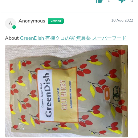
0
0
いです♪
有り難うございます＼(^o^)／
これからも自分のために食べ続けたいです！
Anonymous
10 Aug 2022
Verified
A
About
GreenDish 有機クコの実 無農薬 スーパーフード