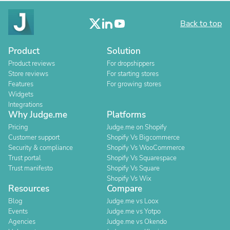
Back to top
Product
Solution
Product reviews
For dropshippers
Store reviews
For starting stores
Features
For growing stores
Widgets
Integrations
Why Judge.me
Platforms
Pricing
Judge.me on Shopify
Customer support
Shopify Vs Bigcommerce
Security & compliance
Shopify Vs WooCommerce
Trust portal
Shopify Vs Squarespace
Trust manifesto
Shopify Vs Square
Shopify Vs Wix
Resources
Compare
Blog
Judge.me vs Loox
Events
Judge.me vs Yotpo
Agencies
Judge.me vs Okendo