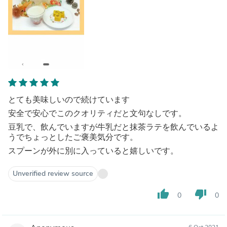
とても美味しいので続けています
安全で安心でこのクオリティだと文句なしです。
豆乳で、飲んでいますが牛乳だと抹茶ラテを飲んでいるよ
うでちょっとしたご褒美気分です。
スプーンが外に別に入っていると嬉しいです。
Unverified review source
thumb_up
thumb_down
0
0