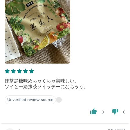
抹茶黒糖味めちゃくちゃ美味しい。
ソイと一緒抹茶ソイラテーになちゃう。
Unverified review source
thumb_up
thumb_down
0
0