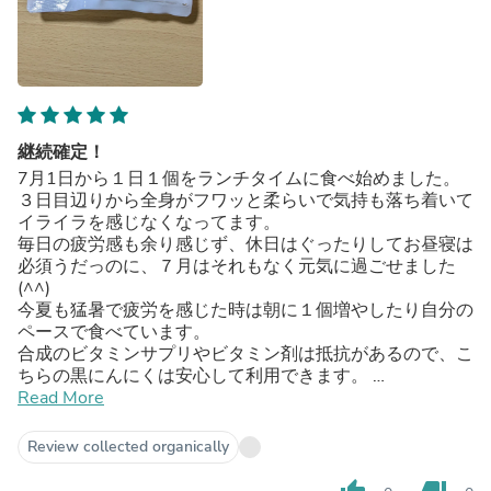
継続確定！
7月1日から１日１個をランチタイムに食べ始めました。
３日目辺りから全身がフワッと柔らいで気持も落ち着いて
イライラを感じなくなってます。
毎日の疲労感も余り感じず、休日はぐったりしてお昼寝は
必須うだっのに、７月はそれもなく元気に過ごせました
(^^)
今夏も猛暑で疲労を感じた時は朝に１個増やしたり自分の
ペースで食べています。
合成のビタミンサプリやビタミン剤は抵抗があるので、こ
ちらの黒にんにくは安心して利用できます。
４年前に大手術をしてその年に橋本病になり、毎日苦しか
Read More
ったです。高齢の母との同居でストレスも満載の日々で
す。
Review collected organically
現在も治療薬と補助の漢方薬を飲んでいますが黒にんにく
に出会い今までにない元気をいただいた事に感謝でいっぱ
thumb_up
thumb_down