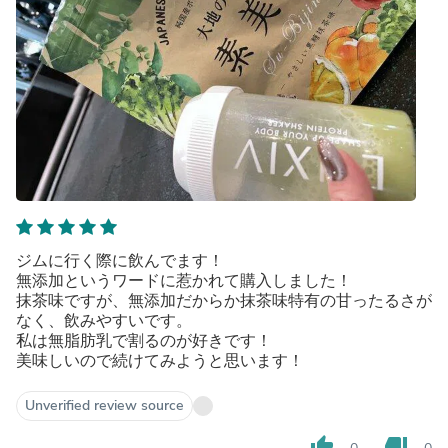
ジムに行く際に飲んでます！
無添加というワードに惹かれて購入しました！
抹茶味ですが、無添加だからか抹茶味特有の甘ったるさが
なく、飲みやすいです。
私は無脂肪乳で割るのが好きです！
美味しいので続けてみようと思います！
Unverified review source
thumb_up
thumb_down