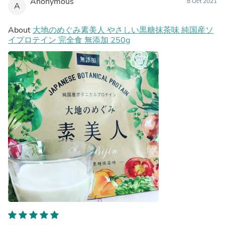
Anonymous
8 Oct 2021
A
About
大地のめぐみ素美人 やさしい黒糖抹茶味 純国産ソ
イプロテイン 完全食 無添加 250g