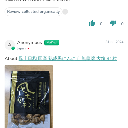
Review collected organically
thumb_up
thumb_down
0
0
Anonymous
31 Jul 2024
Verified
A
Japan
About
風土日和 国産 熟成黒にんにく 無農薬 大粒 31粒