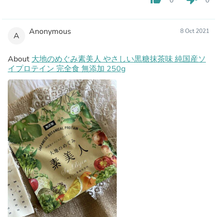
0
0
Anonymous
8 Oct 2021
A
About
大地のめぐみ素美人 やさしい黒糖抹茶味 純国産ソ
イプロテイン 完全食 無添加 250g