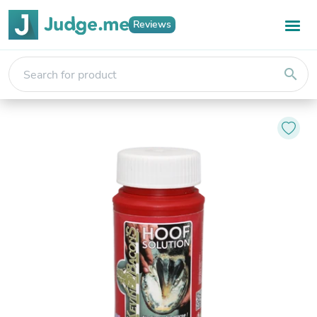
Reviews
search