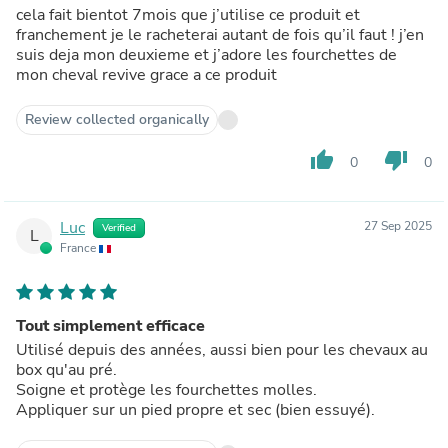
cela fait bientot 7mois que j’utilise ce produit et
franchement je le racheterai autant de fois qu’il faut ! j’en
suis deja mon deuxieme et j’adore les fourchettes de
mon cheval revive grace a ce produit
Review collected organically
thumb_up
thumb_down
0
0
Luc
27 Sep 2025
Verified
L
France
Tout simplement efficace
Utilisé depuis des années, aussi bien pour les chevaux au
box qu'au pré.
Soigne et protège les fourchettes molles.
Appliquer sur un pied propre et sec (bien essuyé).