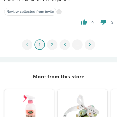
Review collected from invite
thumb_up
thumb_down
0
0
chevron_left
1
2
3
...
chevron_right
More from this store