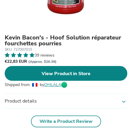
Kevin Bacon's - Hoof Solution réparateur
fourchettes pourries
SKU: 727007015
39 reviews
€22,83 EUR
(Approx. $26.39)
View Product in Store
Shipped from
by
OHLALA
Product details
expand_more
Write a Product Review