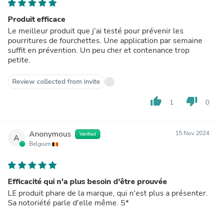
Produit efficace
Le meilleur produit que j'ai testé pour prévenir les
pourritures de fourchettes. Une application par semaine
suffit en prévention. Un peu cher et contenance trop
petite.
Review collected from invite
thumb_up
thumb_down
1
0
Anonymous
15 Nov 2024
Verified
A
Belgium
Efficacité qui n'a plus besoin d'être prouvée
LE produit phare de la marque, qui n'est plus a présenter.
Sa notoriété parle d'elle même. 5*