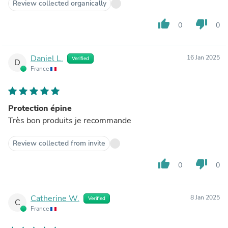
Review collected organically
thumb_up
thumb_down
0
0
Daniel L.
16 Jan 2025
Verified
D
France
Protection épine
Très bon produits je recommande
Review collected from invite
thumb_up
thumb_down
0
0
Catherine W.
8 Jan 2025
Verified
C
France