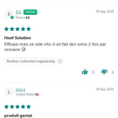
EG
30 Sep 2025
Verified
E
France
Hoof Solution
Efficace mais se vide vite si on fait des soins 2 fois par
semaine 🥲
Review collected organically
thumb_up
thumb_down
0
0
lisa.s
28 Sep 2025
L
United States
produit genial