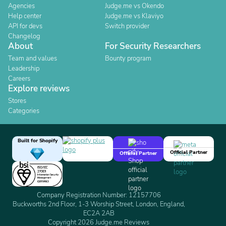
Agencies
Judge.me vs Okendo
Help center
Judge.me vs Klaviyo
API for devs
Switch provider
Changelog
About
For Security Researchers
Team and values
Bounty program
Leadership
Careers
Explore reviews
Stores
Categories
Built for Shopify
Official Partner
Official Partner
Company Registration Number: 12157706
Buckworths 2nd Floor, 1-3 Worship Street, London, England,
EC2A 2AB
Copyright 2026 Judge.me Reviews