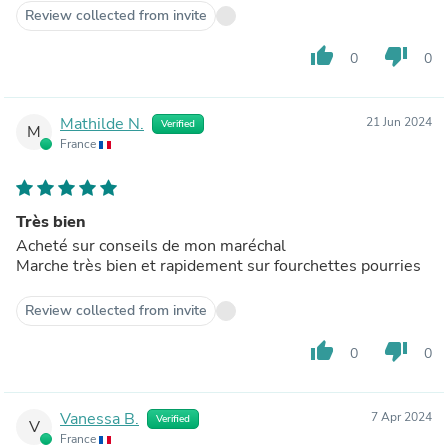
Review collected from invite
thumb_up
thumb_down
0
0
Mathilde N.
21 Jun 2024
Verified
M
France
Très bien
Acheté sur conseils de mon maréchal
Marche très bien et rapidement sur fourchettes pourries
Review collected from invite
thumb_up
thumb_down
0
0
Vanessa B.
7 Apr 2024
Verified
V
France