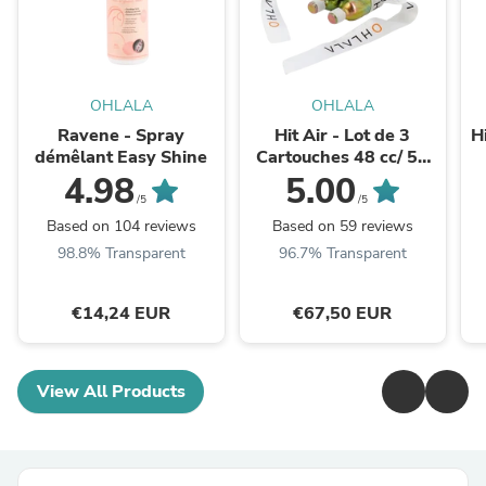
OHLALA
OHLALA
Ravene - Spray
Hit Air - Lot de 3
H
démêlant Easy Shine
Cartouches 48 cc/ 50
cc/ 60 cc
4.98
5.00
/5
/5
Based on 104 reviews
Based on 59 reviews
98.8% Transparent
96.7% Transparent
€14,24 EUR
€67,50 EUR
View All Products