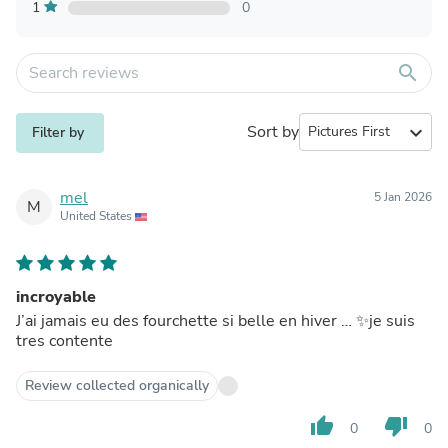
1
0
search
Sort by
expand_more
Filter by
mel
5 Jan 2026
M
United States
incroyable
J’ai jamais eu des fourchette si belle en hiver … ✨je suis
tres contente
Review collected organically
thumb_up
thumb_down
0
0