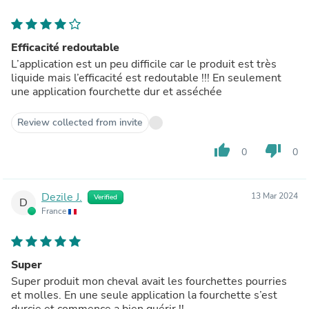
Efficacité redoutable
L’application est un peu difficile car le produit est très
liquide mais l’efficacité est redoutable !!! En seulement
une application fourchette dur et asséchée
Review collected from invite
thumb_up
thumb_down
0
0
Dezile J.
13 Mar 2024
Verified
D
France
Super
Super produit mon cheval avait les fourchettes pourries
et molles. En une seule application la fourchette s’est
durcie et commence a bien guérir !!