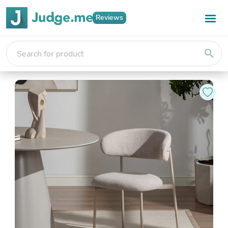
Reviews
search