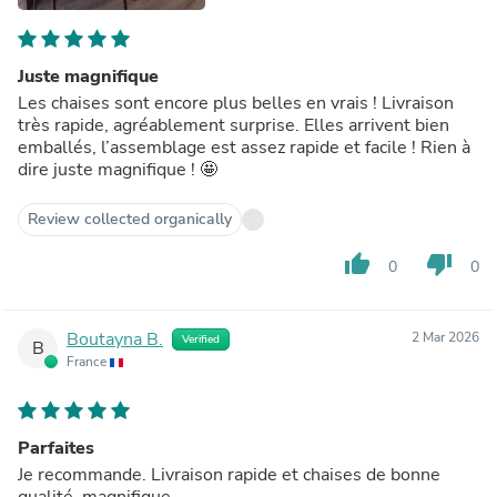
Juste magnifique
Les chaises sont encore plus belles en vrais ! Livraison
très rapide, agréablement surprise. Elles arrivent bien
emballés, l’assemblage est assez rapide et facile ! Rien à
dire juste magnifique ! 🤩
Review collected organically
thumb_up
thumb_down
0
0
Boutayna B.
2 Mar 2026
Verified
B
France
Parfaites
Je recommande. Livraison rapide et chaises de bonne
qualité, magnifique