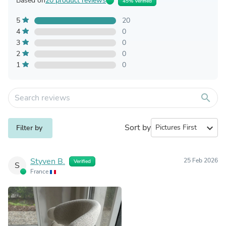
Based on
20 product reviews
45% Verified
5
20
4
0
3
0
2
0
1
0
search
Sort by
expand_more
Filter by
Styven B.
25 Feb 2026
Verified
S
France