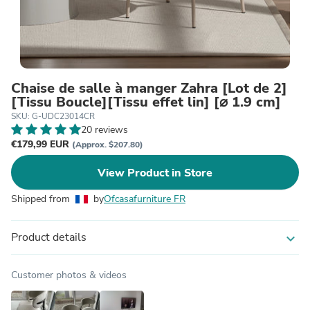
Chaise de salle à manger Zahra [Lot de 2]
[Tissu Boucle][Tissu effet lin] [⌀ 1.9 cm]
SKU: G-UDC23014CR
20 reviews
€179,99 EUR
(Approx. $207.80)
View Product in Store
Shipped from
by
Ofcasafurniture FR
Product details
expand_more
Customer photos & videos