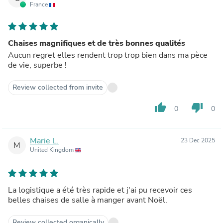
France
Chaises magnifiques et de très bonnes qualités
Aucun regret elles rendent trop trop bien dans ma pèce
de vie, superbe !
Review collected from invite
thumb_up
thumb_down
0
0
Marie L.
23 Dec 2025
M
United Kingdom
La logistique a été très rapide et j'ai pu recevoir ces
belles chaises de salle à manger avant Noël.
Review collected organically