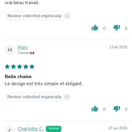
vrai beau travail.
Review collected organically
thumb_up
thumb_down
0
0
Marc
2 Feb 2026
M
Canada
Belle chaise
Le design est très simple et élégant.
Review collected organically
thumb_up
thumb_down
0
0
Charlotte C.
27 Jan 2026
Verified
C