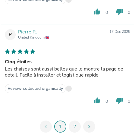
thumb_up
thumb_down
0
0
Pierre R.
17 Dec 2025
P
United Kingdom
Cinq étoiles
Les chaises sont aussi belles que le montre la page de
détail. Facile à installer et logistique rapide
Review collected organically
thumb_up
thumb_down
0
0
chevron_left
1
2
chevron_right