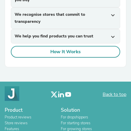
We recognise stores that commit to
expand_more
transparency
We help you find products you can trust
expand_more
How It Works
Back to top
Product
Solution
Product reviews
For dropshippers
Store reviews
For starting stores
Features
For growing stores