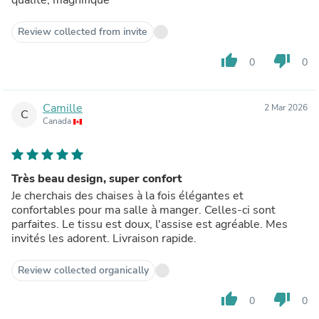
Review collected from invite
thumb_up
thumb_down
0
0
Camille
2 Mar 2026
C
Canada
Très beau design, super confort
Je cherchais des chaises à la fois élégantes et
confortables pour ma salle à manger. Celles-ci sont
parfaites. Le tissu est doux, l'assise est agréable. Mes
invités les adorent. Livraison rapide.
Review collected organically
thumb_up
thumb_down
0
0