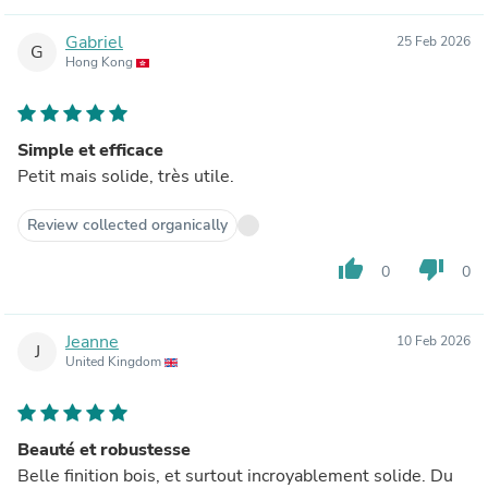
Gabriel
25 Feb 2026
G
Hong Kong
Simple et efficace
Petit mais solide, très utile.
Review collected organically
thumb_up
thumb_down
0
0
Jeanne
10 Feb 2026
J
United Kingdom
Beauté et robustesse
Belle finition bois, et surtout incroyablement solide. Du