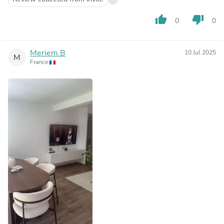
thumb_up
thumb_down
0
0
Meriem.B
10 Jul 2025
M
France