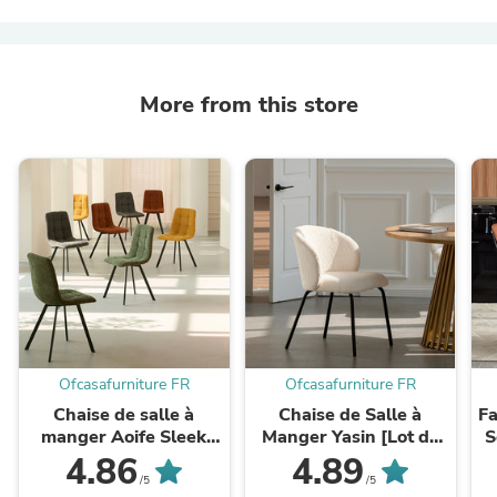
More from this store
Ofcasafurniture FR
Ofcasafurniture FR
Chaise de salle à
Chaise de Salle à
Fa
manger Aoife Sleek
Manger Yasin [Lot de
S
[Lot de 2] [Tissu effet
2] [Tissu Bouclette]
4.86
4.89
lin]
/5
/5