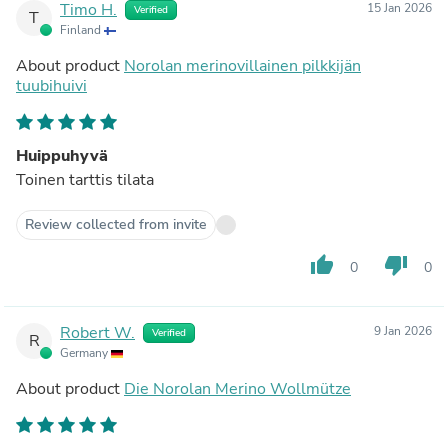
Timo H.
15 Jan 2026
Verified
T
Finland
About product
Norolan merinovillainen pilkkijän
tuubihuivi
Huippuhyvä
Toinen tarttis tilata
Review collected from invite
thumb_up
thumb_down
0
0
Robert W.
9 Jan 2026
Verified
R
Germany
About product
Die Norolan Merino Wollmütze