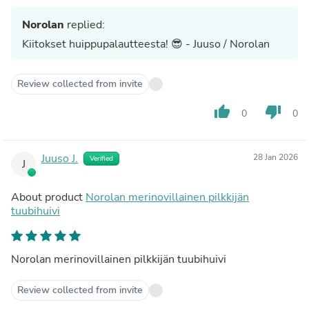
Norolan
replied:
Kiitokset huippupalautteesta! 😎 - Juuso / Norolan
Review collected from invite
thumb_up
thumb_down
0
0
Juuso J.
28 Jan 2026
Verified
J
About product
Norolan merinovillainen pilkkijän
tuubihuivi
Norolan merinovillainen pilkkijän tuubihuivi
Review collected from invite