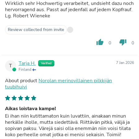
Wirklich sehr Hochwertig verarbeitet, undsieht dazu noch
hervorragend aus. Passt auf jedenfall auf jedem Kopfrauf.
Lg. Robert Wieneke
Review collected from invite
thumb_up
thumb_down
0
0
Tarja H.
7 Jan 2026
Verified
T
Finland
About product
Norolan merinovillainen pilkkijän
tuubihuivi
Aikas loistava kampe!
Ei ihan niin kutittamaton kuin luvattiin, ainakaan minun
herkälle iholle, mutta siedettävä. Riittävän pitkä, väljä ja
sopivan paksu. Värejä saisi olla enemmän niin voisi tilata
koko perheelle omat jotka ei menisi sekaisin. Toimii!