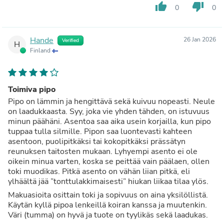
thumb_up
thumb_down
0
0
Hande
26 Jan 2026
Verified
H
Finland
Toimiva pipo
Pipo on lämmin ja hengittävä sekä kuivuu nopeasti. Neule
on laadukkaasta. Syy, joka vie yhden tähden, on istuvuus
minun päähäni. Asentoa saa aika usein korjailla, kun pipo
tuppaa tulla silmille. Pipon saa luontevasti kahteen
asentoon, puolipitkäksi tai kokopitkäksi prässätyn
reunuksen taitosten mukaan. Lyhyempi asento ei ole
oikein minua varten, koska se peittää vain päälaen, ollen
toki muodikas. Pitkä asento on vähän liian pitkä, eli
ylhäältä jää ”tonttulakkimaisesti” hiukan liikaa tilaa ylös.
Makuasioita osittain toki ja sopivuus on aina yksilöllistä.
Käytän kyllä pipoa lenkeillä koiran kanssa ja muutenkin.
Väri (tumma) on hyvä ja tuote on tyylikäs sekä laadukas.