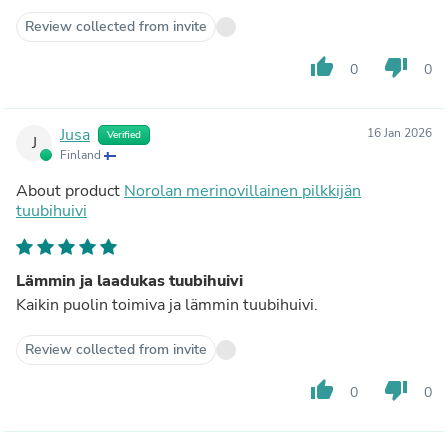
Review collected from invite
thumb_up
thumb_down
0
0
Jusa
16 Jan 2026
Verified
J
Finland
About product
Norolan merinovillainen pilkkijän
tuubihuivi
Lämmin ja laadukas tuubihuivi
Kaikin puolin toimiva ja lämmin tuubihuivi.
Review collected from invite
thumb_up
thumb_down
0
0