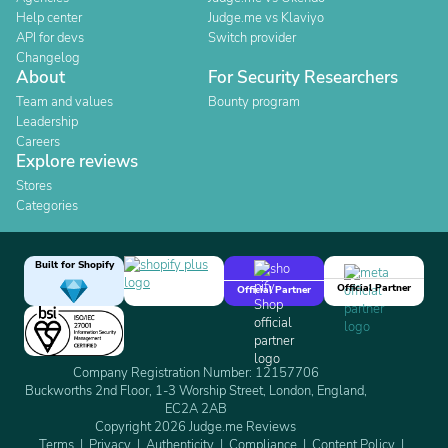
Help center
Judge.me vs Klaviyo
API for devs
Switch provider
Changelog
About
For Security Researchers
Team and values
Bounty program
Leadership
Careers
Explore reviews
Stores
Categories
Built for Shopify
Official Partner
Official Partner
Company Registration Number: 12157706
Buckworths 2nd Floor, 1-3 Worship Street, London, England,
EC2A 2AB
Copyright 2026 Judge.me Reviews
Terms
Privacy
Authenticity
Compliance
Content Policy