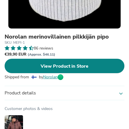
Norolan merinovillainen pilkkijän pipo
SKU: MEPI-1
86 reviews
€39,90 EUR
(Approx. $46.11)
View Product in Store
Shipped from
by
Norolan
Product details
expand_more
Customer photos & videos