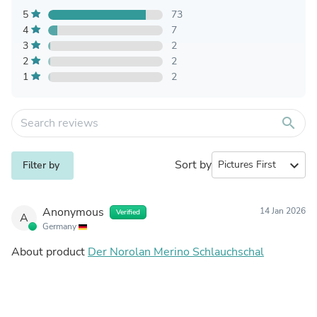
5
73
4
7
3
2
2
2
1
2
search
Sort by
expand_more
Filter by
Anonymous
14 Jan 2026
Verified
A
Germany
About product
Der Norolan Merino Schlauchschal