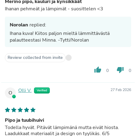
Merino pipo, kauluri ja kynsikkäät
Ihanan pehmeät ja lämpimät - suosittelen <3
Norolan
replied:
Ihana kuva! Kiitos paljon mieltä lämmittävästä
palautteestasi Minna. -Tytti/Norolan
Review collected from invite
thumb_up
thumb_down
0
0
Olli V.
27 Feb 2026
Verified
O
Pipo ja tuubihuivi
Todella hyvät. Pitävät lämpimänä mutta eivät hiosta.
Laadukkaat materiaalit ja design on tyylikäs. 6/5