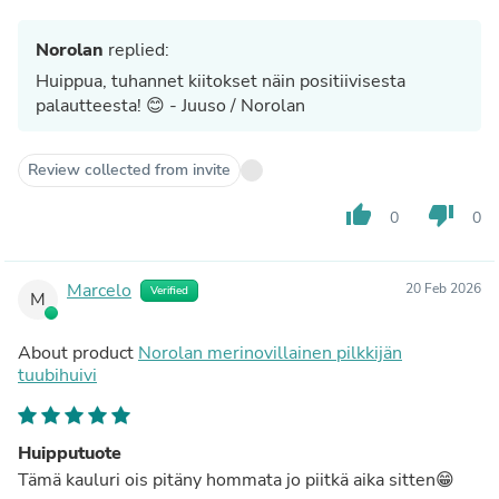
Norolan
replied:
Huippua, tuhannet kiitokset näin positiivisesta
palautteesta! 😊 - Juuso / Norolan
Review collected from invite
thumb_up
thumb_down
0
0
Marcelo
20 Feb 2026
Verified
M
About product
Norolan merinovillainen pilkkijän
tuubihuivi
Huipputuote
Tämä kauluri ois pitäny hommata jo piitkä aika sitten😁