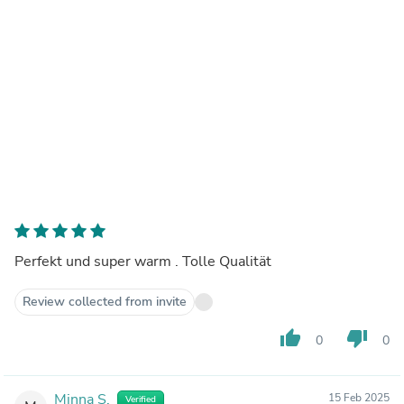
Perfekt und super warm . Tolle Qualität
Review collected from invite
thumb_up
thumb_down
0
0
Minna S.
15 Feb 2025
Verified