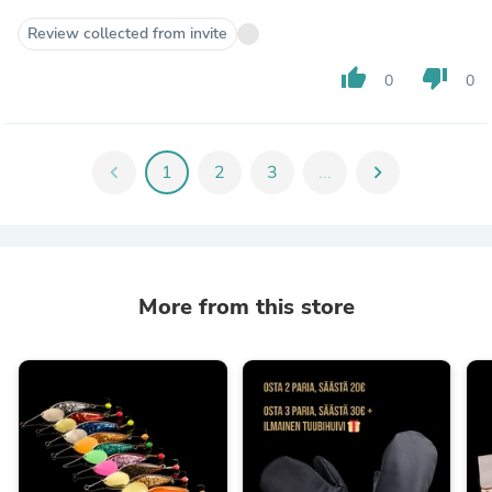
Review collected from invite
thumb_up
thumb_down
0
0
chevron_left
1
2
3
...
chevron_right
More from this store