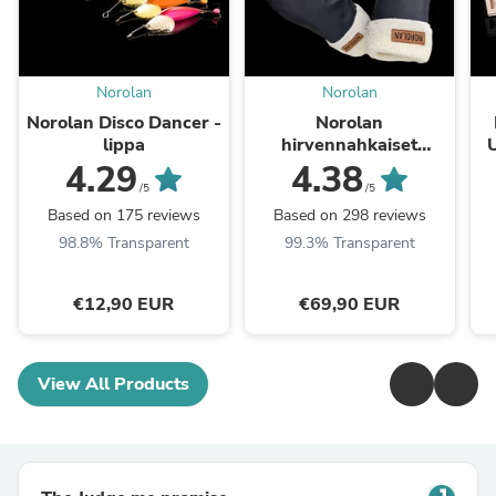
Norolan
Norolan
Norolan Disco Dancer -
Norolan
lippa
hirvennahkaiset
pilkkirukkaset
4.29
4.38
/5
/5
Based on 175 reviews
Based on 298 reviews
98.8% Transparent
99.3% Transparent
€12,90 EUR
€69,90 EUR
View All Products