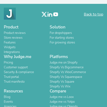
Back to top
Product
Solution
Product reviews
For dropshippers
Store reviews
For starting stores
Features
For growing stores
Widgets
Integrations
Why Judge.me
Platforms
Pricing
Judge.me on Shopify
Customer support
Shopify Vs Bigcommerce
Security & compliance
Shopify Vs WooCommerce
Trust portal
Shopify Vs Squarespace
Trust manifesto
Shopify Vs Square
Shopify Vs Wix
Resources
Compare
Blog
Judge.me vs Loox
Events
Judge.me vs Yotpo
Agencies
Judge.me vs Okendo