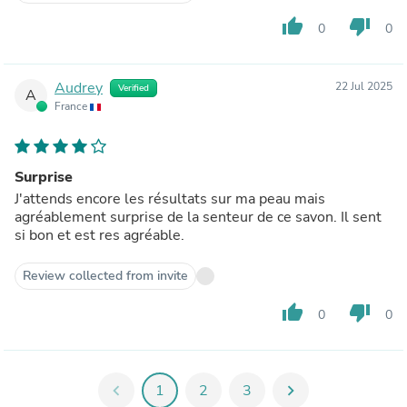
thumb_up
thumb_down
0
0
Audrey
22 Jul 2025
Verified
A
France
Surprise
J'attends encore les résultats sur ma peau mais
agréablement surprise de la senteur de ce savon. Il sent
si bon et est res agréable.
Review collected from invite
thumb_up
thumb_down
0
0
chevron_left
1
2
3
chevron_right