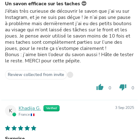
Un savon efficace sur les taches 😍
J’étais très curieuse de découvrir le savon que j’ai vu sur
Instagram, et je ne suis pas déçue ! Je n’ai pas une pause
à problème mais dernièrement j’ai eu des petits boutons
au visage qui m’ont laissé des tâches sur le front et les
joues. Je pense avoir utilisé le savon moins de 10 fois et
mes taches sont complètement parties sur l’une des
joues, pour le reste ça s’estompe clairement !
Bonus : j’aime bien l’odeur du savon aussi ! Hâte de tester
le reste. MERCI pour cette pépite.
Review collected from invite
thumb_up
thumb_down
0
0
Khadija G.
3 Sep 2025
Verified
K
France
Surprise