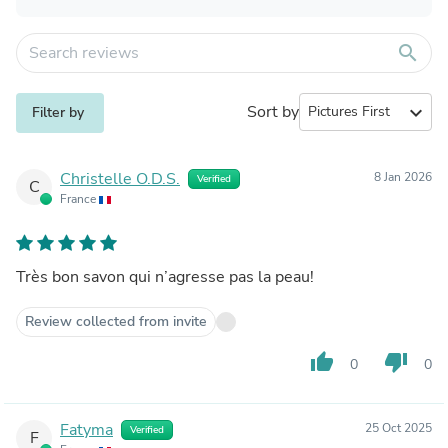
search
Sort by
expand_more
Filter by
Christelle O.D.S.
8 Jan 2026
Verified
C
France
Très bon savon qui n’agresse pas la peau!
Review collected from invite
thumb_up
thumb_down
0
0
Fatyma
25 Oct 2025
Verified
F