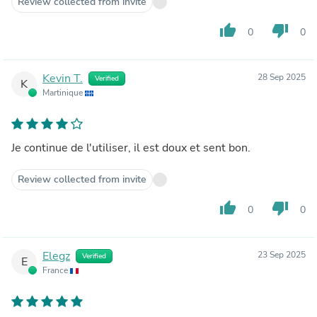
Review collected from invite
thumb_up
thumb_down
0
0
Kevin T.
28 Sep 2025
Verified
K
Martinique
Je continue de l'utiliser, il est doux et sent bon.
Review collected from invite
thumb_up
thumb_down
0
0
Elegz
23 Sep 2025
Verified
E
France