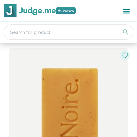
Reviews
search