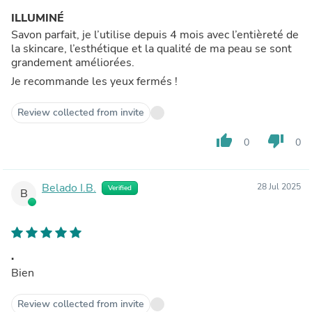
ILLUMINÉ
Savon parfait, je l’utilise depuis 4 mois avec l’entièreté de
la skincare, l’esthétique et la qualité de ma peau se sont
grandement améliorées.
Je recommande les yeux fermés !
Review collected from invite
thumb_up
thumb_down
0
0
Belado I.B.
28 Jul 2025
Verified
B
.
Bien
Review collected from invite