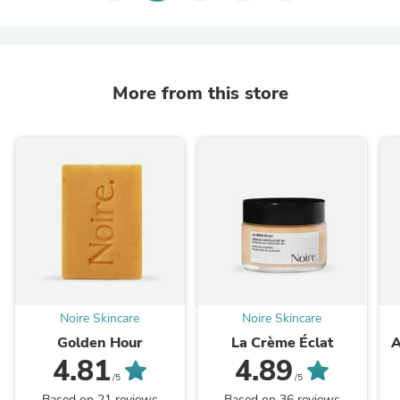
More from this store
Noire Skincare
Noire Skincare
Golden Hour
La Crème Éclat
A
4.81
4.89
/5
/5
Based on 21 reviews
Based on 36 reviews