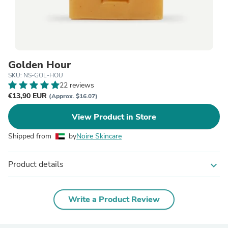
Golden Hour
SKU: NS-GOL-HOU
22 reviews
€13,90 EUR
(Approx. $16.07)
View Product in Store
Shipped from
by
Noire Skincare
Product details
expand_more
Write a Product Review