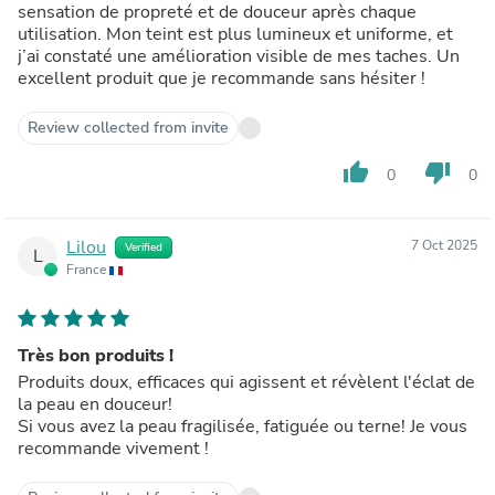
sensation de propreté et de douceur après chaque
utilisation. Mon teint est plus lumineux et uniforme, et
j’ai constaté une amélioration visible de mes taches. Un
excellent produit que je recommande sans hésiter !
Review collected from invite
thumb_up
thumb_down
0
0
Lilou
7 Oct 2025
Verified
L
France
Très bon produits !
Produits doux, efficaces qui agissent et révèlent l'éclat de
la peau en douceur!
Si vous avez la peau fragilisée, fatiguée ou terne! Je vous
recommande vivement !