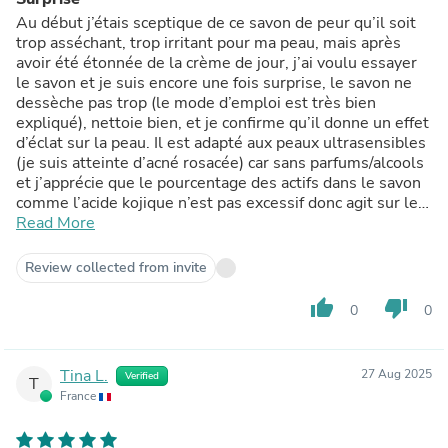
Au début j’étais sceptique de ce savon de peur qu’il soit
trop asséchant, trop irritant pour ma peau, mais après
avoir été étonnée de la crème de jour, j’ai voulu essayer
le savon et je suis encore une fois surprise, le savon ne
dessèche pas trop (le mode d’emploi est très bien
expliqué), nettoie bien, et je confirme qu’il donne un effet
d’éclat sur la peau. Il est adapté aux peaux ultrasensibles
(je suis atteinte d’acné rosacée) car sans parfums/alcools
et j’apprécie que le pourcentage des actifs dans le savon
comme l’acide kojique n’est pas excessif donc agit sur les
tâches en douceur. Super
Read More
Review collected from invite
thumb_up
thumb_down
0
0
Tina L.
27 Aug 2025
Verified
T
France