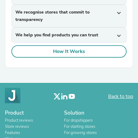
We recognise stores that commit to
expand_more
transparency
We help you find products you can trust
expand_more
How It Works
Back to top
Product
Solution
Product reviews
For dropshippers
Store reviews
For starting stores
Features
For growing stores