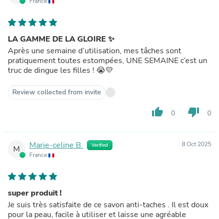
France
LA GAMME DE LA GLOIRE ✨
Après une semaine d’utilisation, mes tâches sont
pratiquement toutes estompées, UNE SEMAINE c’est un
truc de dingue les filles ! 😭💛
Review collected from invite
thumb_up
thumb_down
0
0
Marie-celine B.
8 Oct 2025
Verified
M
France
super produit !
Je suis très satisfaite de ce savon anti-taches . Il est doux
pour la peau, facile à utiliser et laisse une agréable