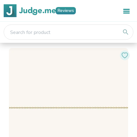
Reviews
search