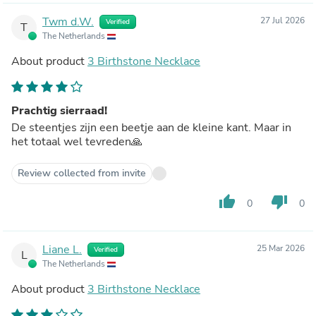
Twm d.W.
27 Jul 2026
Verified
T
The Netherlands
About product
3 Birthstone Necklace
Prachtig sierraad!
De steentjes zijn een beetje aan de kleine kant. Maar in
het totaal wel tevreden🙏
Review collected from invite
thumb_up
thumb_down
0
0
Liane L.
25 Mar 2026
Verified
L
The Netherlands
About product
3 Birthstone Necklace