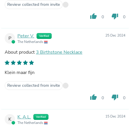
Review collected from invite
thumb_up
thumb_down
0
0
Peter V.
25 Dec 2024
Verified
P
The Netherlands
About product
3 Birthstone Necklace
Klein maar fijn
Review collected from invite
thumb_up
thumb_down
0
0
K. A.L.
15 Dec 2024
Verified
K
The Netherlands