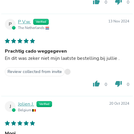
thumb_up
thumb_down
0
0
P V.w.
13 Nov 2024
Verified
P
The Netherlands
Prachtig cado weggegeven
En dit was zeker niet mijn laatste bestelling.bij jullie .
Review collected from invite
thumb_up
thumb_down
0
0
Jolien J.
20 Oct 2024
Verified
J
Belgium
Mooi