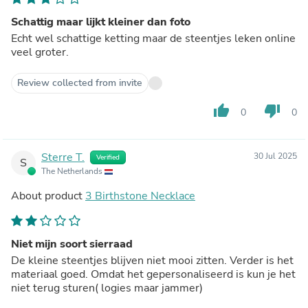
Schattig maar lijkt kleiner dan foto
Echt wel schattige ketting maar de steentjes leken online
veel groter.
Review collected from invite
thumb_up
thumb_down
0
0
Sterre T.
30 Jul 2025
Verified
S
The Netherlands
About product
3 Birthstone Necklace
Niet mijn soort sierraad
De kleine steentjes blijven niet mooi zitten. Verder is het
materiaal goed. Omdat het gepersonaliseerd is kun je het
niet terug sturen( logies maar jammer)