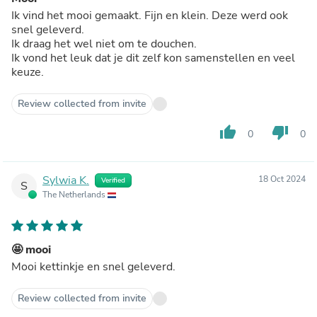
Ik vind het mooi gemaakt. Fijn en klein. Deze werd ook
snel geleverd.
Ik draag het wel niet om te douchen.
Ik vond het leuk dat je dit zelf kon samenstellen en veel
keuze.
Review collected from invite
thumb_up
thumb_down
0
0
Sylwia K.
18 Oct 2024
Verified
S
The Netherlands
🤩 mooi
Mooi kettinkje en snel geleverd.
Review collected from invite