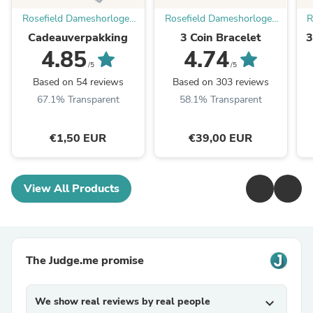
Rosefield Dameshorloges
Rosefield Dameshorloges
R
& Sieraden | Official
& Sieraden | Official
Cadeauverpakking
3 Coin Bracelet
3
Website
Website
4.85
4.74
/5
/5
Based on 54 reviews
Based on 303 reviews
67.1% Transparent
58.1% Transparent
€1,50 EUR
€39,00 EUR
View All Products
The Judge.me promise
We show real reviews by real people
expand_more