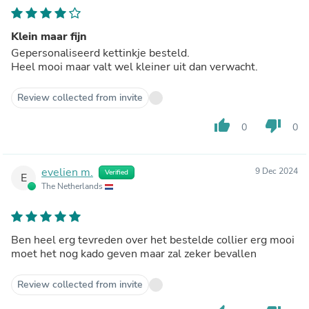
Klein maar fijn
Gepersonaliseerd kettinkje besteld.
Heel mooi maar valt wel kleiner uit dan verwacht.
Review collected from invite
thumb_up
thumb_down
0
0
evelien m.
9 Dec 2024
Verified
E
The Netherlands
Ben heel erg tevreden over het bestelde collier erg mooi
moet het nog kado geven maar zal zeker bevallen
Review collected from invite