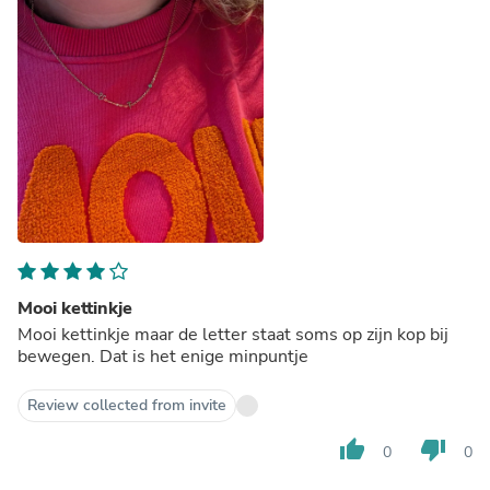
Mooi kettinkje
Mooi kettinkje maar de letter staat soms op zijn kop bij
bewegen. Dat is het enige minpuntje
Review collected from invite
thumb_up
thumb_down
0
0