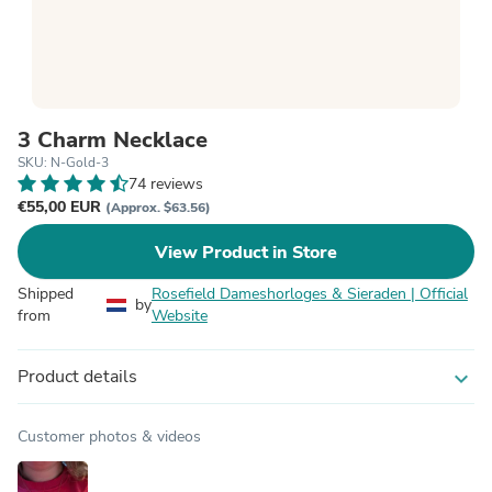
3 Charm Necklace
SKU: N-Gold-3
74 reviews
€55,00 EUR
(Approx. $63.56)
View Product in Store
Shipped
Rosefield Dameshorloges & Sieraden | Official
by
from
Website
Product details
expand_more
Customer photos & videos