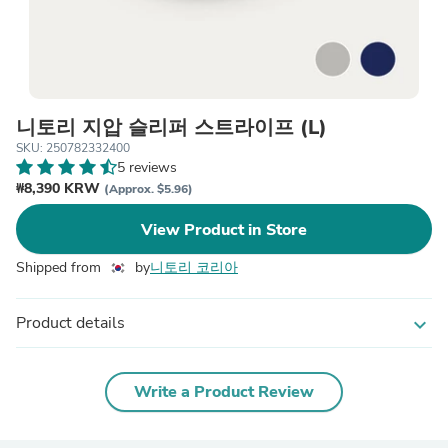
니토리 지압 슬리퍼 스트라이프 (L)
SKU: 250782332400
5 reviews
₩8,390 KRW
(Approx. $5.96)
View Product in Store
Shipped from
by
니토리 코리아
Product details
expand_more
Write a Product Review