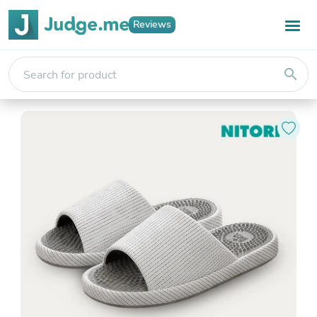
Reviews
search