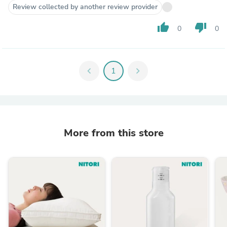
Review collected by another review provider
thumb_up
thumb_down
0
0
chevron_left
1
chevron_right
More from this store