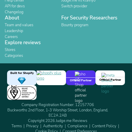
Help center
Judge.me vs Klaviyo
API for devs
Switch provider
Changelog
About
For Security Researchers
Team and values
Bounty program
Leadership
Careers
Explore reviews
Stores
Categories
Built for Shopify
Official Partner
Official Partner
Company Registration Number: 12157706
Buckworths 2nd Floor, 1-3 Worship Street, London, England,
EC2A 2AB
Copyright 2026 Judge.me Reviews
Terms
Privacy
Authenticity
Compliance
Content Policy
Cookie Policy
Consent Preferences