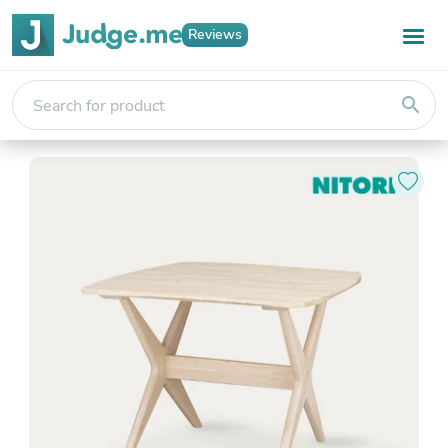
Reviews
search