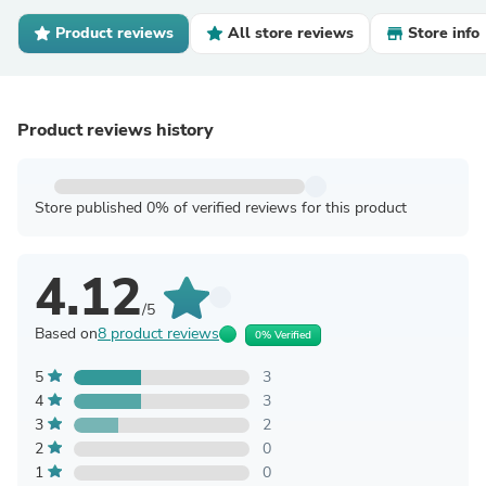
Product reviews
All store reviews
Store info
Product reviews history
Store published 0% of verified reviews for this product
4.12
/5
Based on
8 product reviews
0% Verified
5
3
4
3
3
2
2
0
1
0