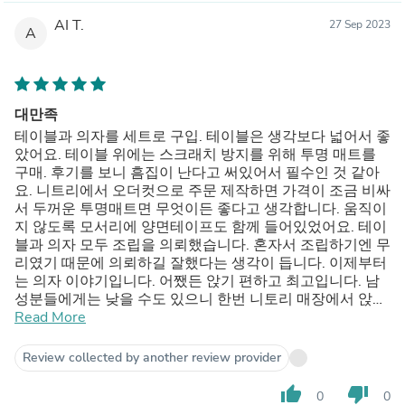
AI T.
27 Sep 2023
A
대만족
테이블과 의자를 세트로 구입. 테이블은 생각보다 넓어서 좋
았어요. 테이블 위에는 스크래치 방지를 위해 투명 매트를
구매. 후기를 보니 흠집이 난다고 써있어서 필수인 것 같아
요. 니트리에서 오더컷으로 주문 제작하면 가격이 조금 비싸
서 두꺼운 투명매트면 무엇이든 좋다고 생각합니다. 움직이
지 않도록 모서리에 양면테이프도 함께 들어있었어요. 테이
블과 의자 모두 조립을 의뢰했습니다. 혼자서 조립하기엔 무
리였기 때문에 의뢰하길 잘했다는 생각이 듭니다. 이제부터
는 의자 이야기입니다. 어쨌든 앉기 편하고 최고입니다. 남
성분들에게는 낮을 수도 있으니 한번 니토리 매장에서 앉아
서 앉아보시고 구매하시는 것을 추천합니다. 매일 앉아있지
Read More
만 넓고 등받이 안정감이 정말 좋습니다. 친구들도 귀엽고
앉았을 때 편안함 최고! 라고 극찬을 합니다. 천으로 된 의자
Review collected by another review provider
라 낡으면 가죽으로 바꿀까? 하지만 아직은 깨끗하게 잘 쓰
고 있어요. 나름대로 좋은 구매를 한 것 같아요.
thumb_up
thumb_down
0
0