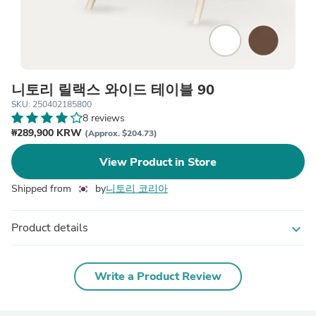
니토리 릴랙스 와이드 테이블 90
SKU: 250402185800
8 reviews
₩289,900 KRW
(Approx. $204.73)
View Product in Store
Shipped from
by
니토리 코리아
Product details
expand_more
Write a Product Review