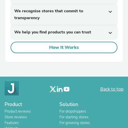
We recognise stores that commit to
expand_more
transparency
We help you find products you can trust
expand_more
How It Works
Back to top
Product
Solution
Product reviews
For dropshippers
Store reviews
For starting stores
Features
For growing stores