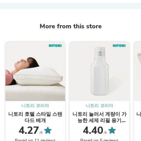
More from this store
니토리 코리아
니토리 코리아
니토리 호텔 스타일 스탠
니토리 눌러서 계량이 가
니
다드 베개
능한 세제 리필 용기
(600㎖)
4.27
4.40
/5
/5
Based on 11 reviews
Based on 5 reviews