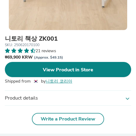
니토리 책상 ZK001
SKU: 250620170100
21 reviews
₩69,900 KRW
(Approx. $49.15)
View Product in Store
Shipped from
by
니토리 코리아
Product details
expand_more
Write a Product Review