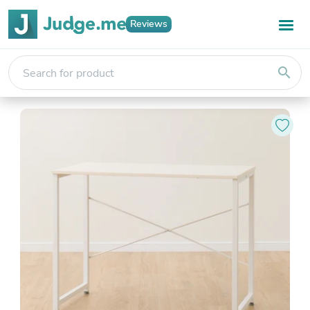
Reviews
search