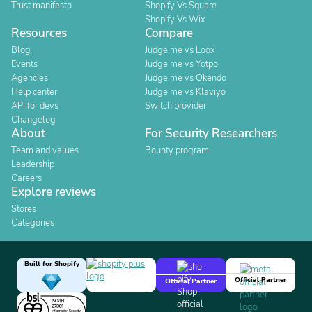
Trust manifesto
Shopify Vs Square
Shopify Vs Wix
Resources
Compare
Blog
Judge.me vs Loox
Events
Judge.me vs Yotpo
Agencies
Judge.me vs Okendo
Help center
Judge.me vs Klaviyo
API for devs
Switch provider
Changelog
About
For Security Researchers
Team and values
Bounty program
Leadership
Careers
Explore reviews
Stores
Categories
Built for Shopify
Official Partner
Official Partner