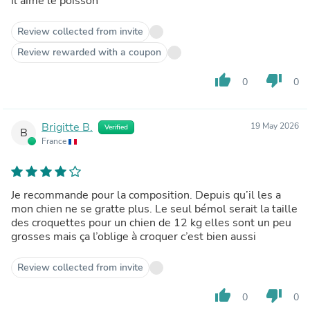
il aime le poisson
Review collected from invite
Review rewarded with a coupon
thumb_up
thumb_down
0
0
Brigitte B.
19 May 2026
Verified
B
France
Je recommande pour la composition. Depuis qu’il les a
mon chien ne se gratte plus. Le seul bémol serait la taille
des croquettes pour un chien de 12 kg elles sont un peu
grosses mais ça l’oblige à croquer c’est bien aussi
Review collected from invite
thumb_up
thumb_down
0
0