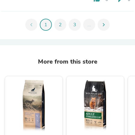
chevron_left
1
2
3
...
chevron_right
More from this store