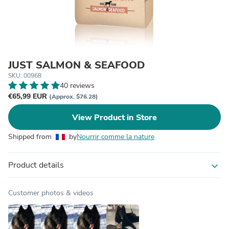
JUST SALMON & SEAFOOD
SKU: 00968
40 reviews
€65,99 EUR
(Approx. $76.28)
View Product in Store
Shipped from
by
Nourrir comme la nature
Product details
expand_more
Customer photos & videos