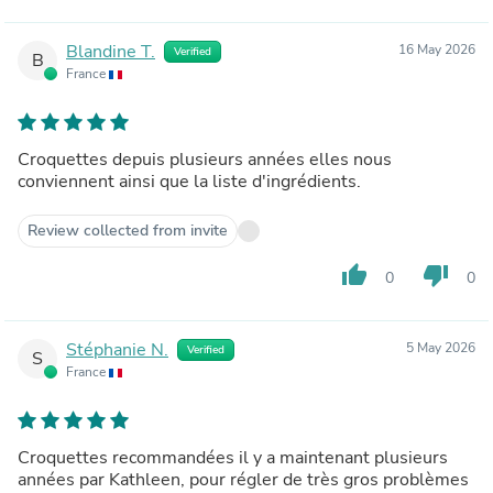
Blandine T.
16 May 2026
Verified
B
France
Croquettes depuis plusieurs années elles nous
conviennent ainsi que la liste d'ingrédients.
Review collected from invite
thumb_up
thumb_down
0
0
Stéphanie N.
5 May 2026
Verified
S
France
Croquettes recommandées il y a maintenant plusieurs
années par Kathleen, pour régler de très gros problèmes