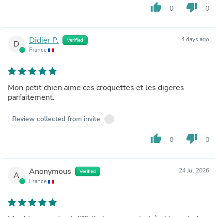
thumb_up
thumb_down
0
0
Didier P.
4 days ago
Verified
D
France
Mon petit chien aime ces croquettes et les digeres
parfaitement.
Review collected from invite
thumb_up
thumb_down
0
0
Anonymous
24 Jul 2026
Verified
A
France