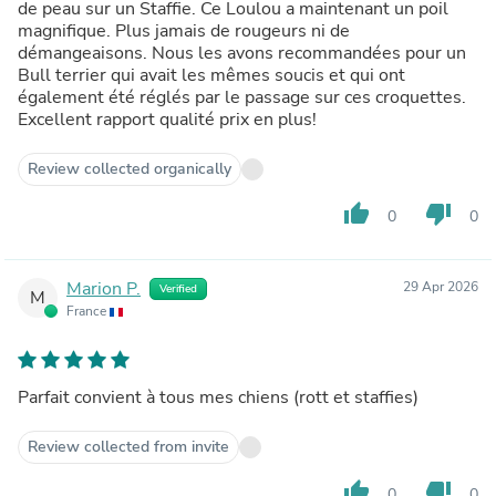
de peau sur un Staffie. Ce Loulou a maintenant un poil
magnifique. Plus jamais de rougeurs ni de
démangeaisons. Nous les avons recommandées pour un
Bull terrier qui avait les mêmes soucis et qui ont
également été réglés par le passage sur ces croquettes.
Excellent rapport qualité prix en plus!
Review collected organically
thumb_up
thumb_down
0
0
Marion P.
29 Apr 2026
Verified
M
France
Parfait convient à tous mes chiens (rott et staffies)
Review collected from invite
thumb_up
thumb_down
0
0