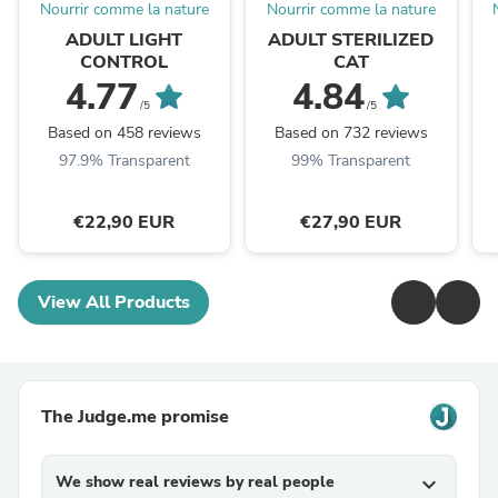
Nourrir comme la nature
Nourrir comme la nature
ADULT LIGHT
ADULT STERILIZED
CONTROL
CAT
4.77
4.84
/5
/5
Based on 458 reviews
Based on 732 reviews
97.9% Transparent
99% Transparent
€22,90 EUR
€27,90 EUR
View All Products
The Judge.me promise
We show real reviews by real people
expand_more