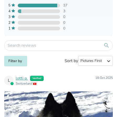
5
37
4
3
3
0
2
0
1
0
search
Sort by
expand_more
Filter by
lotti p.
18 Oct 2025
Verified
L
Switzerland