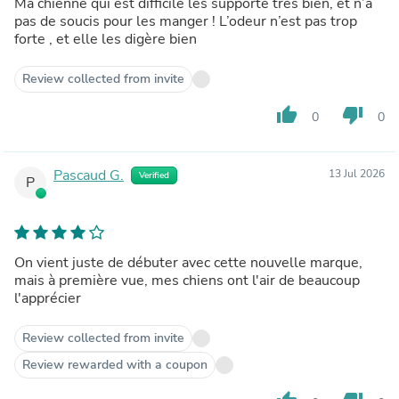
Ma chienne qui est difficile les supporte très bien, et n’a
pas de soucis pour les manger ! L’odeur n’est pas trop
forte , et elle les digère bien
Review collected from invite
thumb_up
thumb_down
0
0
Pascaud G.
13 Jul 2026
Verified
P
On vient juste de débuter avec cette nouvelle marque,
mais à première vue, mes chiens ont l'air de beaucoup
l'apprécier
Review collected from invite
Review rewarded with a coupon