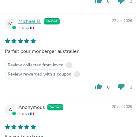
thumb_up
thumb_down
0
0
Michael B.
22 Jun 2026
Verified
M
France
Parfait pour monberger australien
Review collected from invite
Review rewarded with a coupon
thumb_up
thumb_down
0
0
Anonymous
20 Jun 2026
Verified
A
France