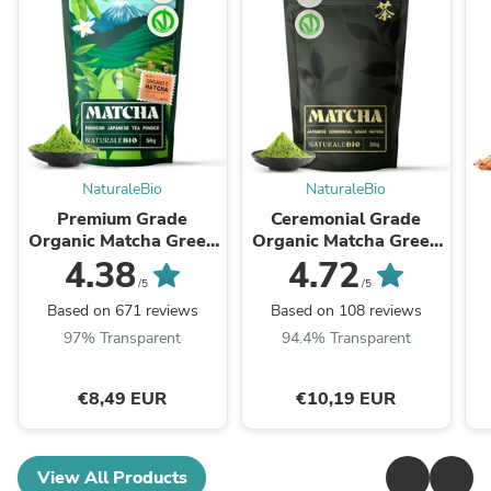
NaturaleBio
NaturaleBio
Premium Grade
Ceremonial Grade
Organic Matcha Green
Organic Matcha Green
Tea Powder
Tea Powder
4.38
4.72
/5
/5
Based on 671 reviews
Based on 108 reviews
97% Transparent
94.4% Transparent
€8,49 EUR
€10,19 EUR
View All Products