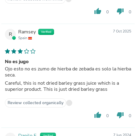
thumb_up
thumb_down
0
0
Ramsey
7 Oct 2025
Verified
R
Spain
No es jugo
Ojo esto no es zumo de hierba de zebada es solo la hierba
seca.
Careful, this is not dried barley grass juice which is a
superior product. This is just dried barley grass
Review collected organically
thumb_up
thumb_down
0
0
Danilo F.
7 Jun 2024
Verified