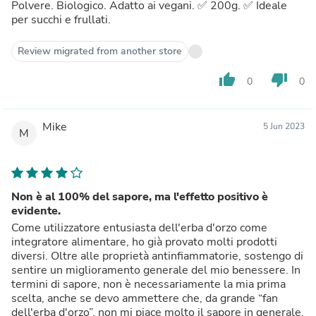
Polvere. Biologico. Adatto ai vegani. ✅ 200g. ✅ Ideale
per succhi e frullati.
Review migrated from another store
thumb_up
thumb_down
0
0
Mike
5 Jun 2023
M
Non è al 100% del sapore, ma l'effetto positivo è
evidente.
Come utilizzatore entusiasta dell'erba d'orzo come
integratore alimentare, ho già provato molti prodotti
diversi. Oltre alle proprietà antinfiammatorie, sostengo di
sentire un miglioramento generale del mio benessere. In
termini di sapore, non è necessariamente la mia prima
scelta, anche se devo ammettere che, da grande “fan
dell'erba d'orzo”, non mi piace molto il sapore in generale.