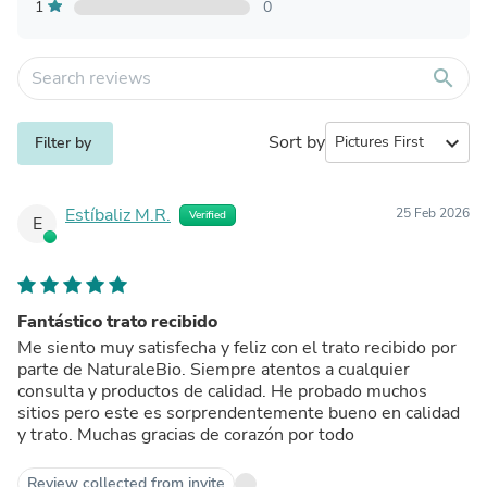
1
0
search
Sort by
expand_more
Filter by
Estíbaliz M.R.
25 Feb 2026
Verified
E
Fantástico trato recibido
Me siento muy satisfecha y feliz con el trato recibido por
parte de NaturaleBio. Siempre atentos a cualquier
consulta y productos de calidad. He probado muchos
sitios pero este es sorprendentemente bueno en calidad
y trato. Muchas gracias de corazón por todo
Review collected from invite