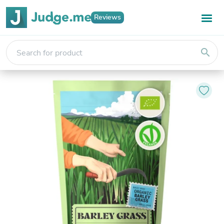
Reviews
search