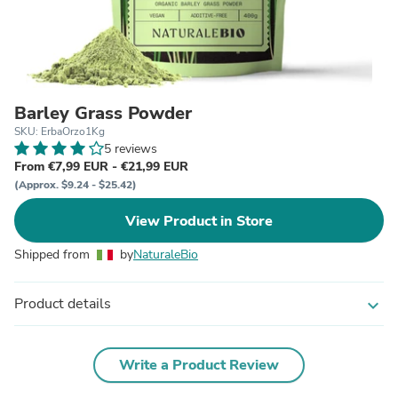
Barley Grass Powder
SKU: ErbaOrzo1Kg
5 reviews
From €7,99 EUR - €21,99 EUR
(Approx. $9.24 - $25.42)
View Product in Store
Shipped from
by
NaturaleBio
Product details
expand_more
Write a Product Review