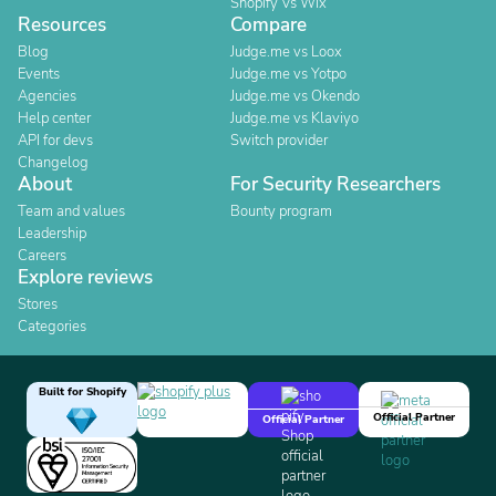
Shopify Vs Wix
Resources
Compare
Blog
Judge.me vs Loox
Events
Judge.me vs Yotpo
Agencies
Judge.me vs Okendo
Help center
Judge.me vs Klaviyo
API for devs
Switch provider
Changelog
About
For Security Researchers
Team and values
Bounty program
Leadership
Careers
Explore reviews
Stores
Categories
Built for Shopify
Official Partner
Official Partner