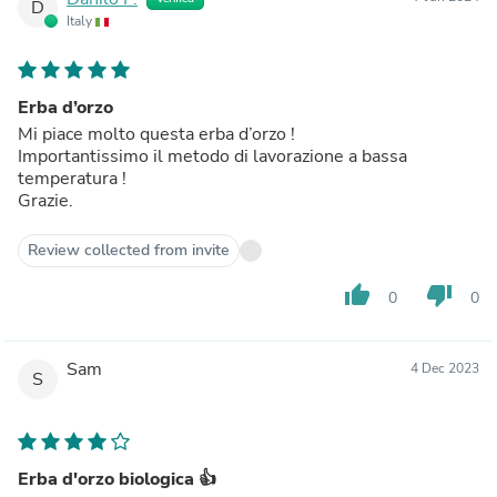
D
Italy
Erba d’orzo
Mi piace molto questa erba d’orzo !
Importantissimo il metodo di lavorazione a bassa
temperatura !
Grazie.
Review collected from invite
thumb_up
thumb_down
0
0
Sam
4 Dec 2023
S
Erba d'orzo biologica 👍