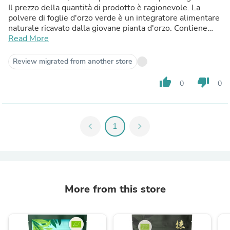
Il prezzo della quantità di prodotto è ragionevole. La
polvere di foglie d'orzo verde è un integratore alimentare
naturale ricavato dalla giovane pianta d'orzo. Contiene
molti ingredienti importanti che possono avere un effetto
Read More
positivo sull'organismo. Consiglio a tutti di provarlo
(naturalmente per un breve periodo di tempo). Questo
Review migrated from another store
prodotto sembra essere di ottima qualità, quindi non
credo che si possa sbagliare.
thumb_up
thumb_down
0
0
chevron_left
1
chevron_right
More from this store