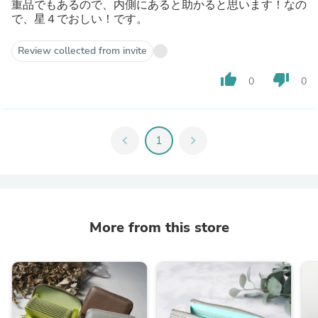
重品でもあるので、内側にあると助かると思います！なの
で、星４でおしい！です。
Review collected from invite
thumb_up
thumb_down
0
0
chevron_left
1
chevron_right
More from this store