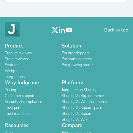
Back to top
Product
Solution
Product reviews
For dropshippers
Store reviews
For starting stores
Features
For growing stores
Widgets
Integrations
Why Judge.me
Platforms
Pricing
Judge.me on Shopify
Customer support
Shopify Vs Bigcommerce
Security & compliance
Shopify Vs WooCommerce
Trust portal
Shopify Vs Squarespace
Trust manifesto
Shopify Vs Square
Shopify Vs Wix
Resources
Compare
Blog
Judge.me vs Loox