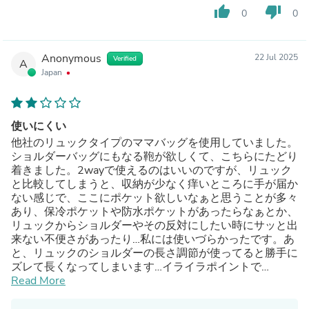
thumb_up
thumb_down
0
0
Anonymous
22 Jul 2025
Verified
A
Japan
使いにくい
他社のリュックタイプのママバッグを使用していました。
ショルダーバッグにもなる鞄が欲しくて、こちらにたどり
着きました。2wayで使えるのはいいのですが、リュック
と比較してしまうと、収納が少なく痒いところに手が届か
ない感じで、ここにポケット欲しいなぁと思うことが多々
あり、保冷ポケットや防水ポケットがあったらなぁとか、
リュックからショルダーやその反対にしたい時にサッと出
来ない不便さがあったり…私には使いづらかったです。あ
と、リュックのショルダーの長さ調節が使ってると勝手に
ズレて長くなってしまいます…イライラポイントで
す。。。
Read More