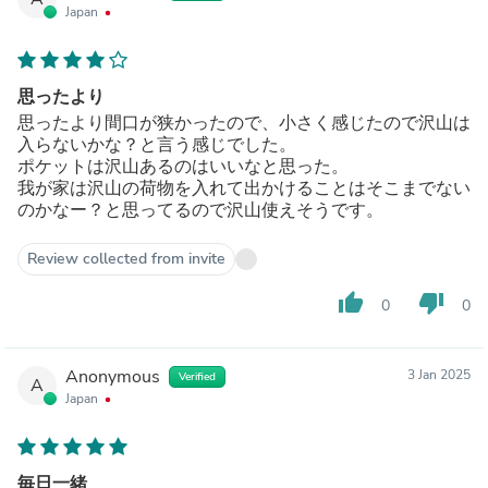
Japan
思ったより
思ったより間口が狭かったので、小さく感じたので沢山は
入らないかな？と言う感じでした。
ポケットは沢山あるのはいいなと思った。
我が家は沢山の荷物を入れて出かけることはそこまでない
のかなー？と思ってるので沢山使えそうです。
Review collected from invite
thumb_up
thumb_down
0
0
Anonymous
3 Jan 2025
Verified
A
Japan
毎日一緒