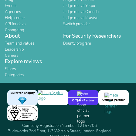
Events
Judge.me vs Yotpo
Agencies
Judge.me vs Okendo
Help center
Judge.me vs Klaviyo
API for devs
Switch provider
Changelog
About
For Security Researchers
Team and values
Bounty program
Leadership
Careers
Explore reviews
Stores
Categories
Built for Shopify
Official Partner
Official Partner
Company Registration Number: 12157706
Buckworths 2nd Floor, 1-3 Worship Street, London, England,