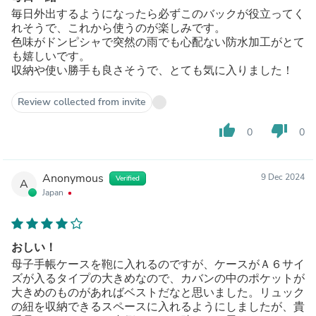
毎日外出するようになったら必ずこのバックが役立ってく
れそうで、これから使うのが楽しみです。
色味がドンピシャで突然の雨でも心配ない防水加工がとて
も嬉しいです。
収納や使い勝手も良さそうで、とても気に入りました！
Review collected from invite
thumb_up
thumb_down
0
0
Anonymous
9 Dec 2024
Verified
A
Japan
おしい！
母子手帳ケースを鞄に入れるのですが、ケースがＡ６サイ
ズが入るタイプの大きめなので、カバンの中のポケットが
大きめのものがあればベストだなと思いました。リュック
の紐を収納できるスペースに入れるようにしましたが、貴