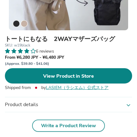
トートにもなる 2WAYマザーズバッグ
SKU: w19black
6 reviews
From ¥6,280 JPY - ¥6,480 JPY
(Approx. $39.80 - $41.06)
View Product in Store
Shipped from
by
LASIEM（ラシエム）公式ストア
Product details
expand_more
Write a Product Review