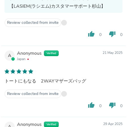
【LASIEM(ラシエム)カスタマーサポート杉山】
Review collected from invite
thumb_up
thumb_down
0
0
Anonymous
21 May 2025
Verified
A
Japan
トートにもなる 2WAYマザーズバッグ
Review collected from invite
thumb_up
thumb_down
0
0
Anonymous
29 Apr 2025
Verified
A