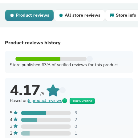
Product reviews
All store reviews
Store info
Product reviews history
Store published 63% of verified reviews for this product
4.17
/5
Based on
6 product reviews
100% Verified
5
3
4
2
3
0
2
1