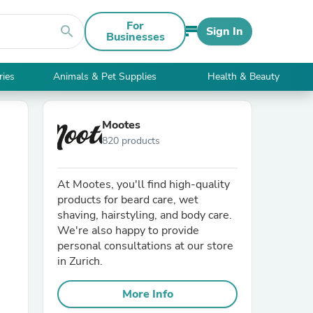
For
search
Sign In
Businesses
ries
Animals & Pet Supplies
Health & Beauty
Mootes
820 products
At Mootes, you'll find high-quality
products for beard care, wet
shaving, hairstyling, and body care.
We're also happy to provide
personal consultations at our store
in Zurich.
More Info