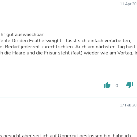
Buffets & Sideboards
11 Apr 20
Outfit Sets
Shorts
Cable Management
Cables
hr gut auswaschbar.
Bird Supplies
ehle Dir den Featherweight - lässt sich einfach verarbeiten,
Chaises
bei Bedarf jederzeit zurechtrichten. Auch am nächsten Tag hast
Skorts
die Haare und die Frisur steht (fast) wieder wie am Vortag. I
Clothing Accessories
Baby & Toddler Clothing Acces
Decor
Artificial Flora
Artwork
Bandanas & Headties
thumb_up
thumb_down
0
Computer Accessories
Computer Components
Video
17 Feb 20
Computer Monitors
Computer Servers
Cosmetics
Belts
Headwear
 gesucht aber seit ich auf Uppercut gestossen bin, habe ich