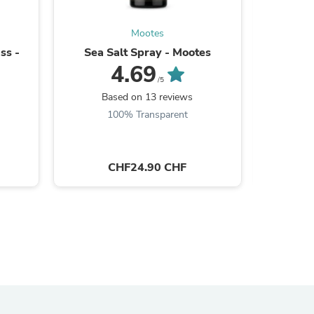
Mootes
ss -
Sea Salt Spray - Mootes
Bartöl 
4.69
/5
Based on 13 reviews
B
100% Transparent
CHF24.90 CHF
s