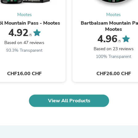
Oral Care
Outdoor Furniture
Outdoor Furniture Sets
Mootes
Mootes
Laundry Appliances
öl Mountain Pass - Mootes
Bartbalsam Mountain Pa
Outdoor Seating
Mootes
4.92
Outdoor Tables
4.96
/5
Costumes & Accessories
/5
Based on 47 reviews
Costume Accessories
Based on 23 reviews
Vacuums
93.3% Transparent
Personal Lubricants
100% Transparent
Reptile & Amphibian Supplies
Small Animal Supplies
CHF16.00 CHF
CHF26.00 CHF
Live Animals
Pet Bed Accessories
Pet Bowls, Feeders & Waterer
Pet Carriers & Crates
Pet Collars & Harnesses
View All Products
Pet Id Tags
Pet Leashes
Pet Strollers
Pet Vitamins & Supplements
Water Heaters
Household Supplies