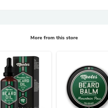
Laptops
Household Appliance Accessor
Air Conditioner Accessories
Air Purifier Accessories
Pet Grooming Supplies
Living Room Furniture Sets
Fan Accessories
Massage & Relaxation
More from this store
Neckties
Mattresses
Memory
Laundry Appliance Accessories
Mobility & Accessibility
Patio Heater Accessories
Vacuum Accessories
Household Appliances
Climate Control Appliances
Pinback Buttons
Sunglasses
Nightstands
Floor & Steam Cleaners
Office Chairs