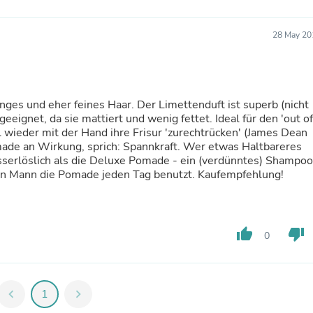
Fitness & Nutrition
Folding Chairs & Stools
28 May 20
Folding Tables
Foot Care
Rugs
Seasonal & Holiday Decoration
Belt Buckles
anges und eher feines Haar. Der Limettenduft ist superb (nicht
Gaming Chairs
eeignet, da sie mattiert und wenig fettet. Ideal für den 'out of
Throw Pillows
 wieder mit der Hand ihre Frisur 'zurechtrücken' (James Dean
Bridal Accessories
made an Wirkung, sprich: Spannkraft. Wer etwas Haltbareres
Vases
serlöslich als die Deluxe Pomade - ein (verdünntes) Shampoo
Hair Care
enn Mann die Pomade jeden Tag benutzt. Kaufempfehlung!
Wallpaper
Cufflinks
Gloves & Mittens
Headboards & Footboards
thumb_up
thumb_down
Jewelry Cleaning & Care
0
Jewelry Holders
Hats
Kitchen & Dining Furniture Set
Kitchen & Dining Room Chairs
chevron_left
1
chevron_right
Kitchen & Dining Room Tables