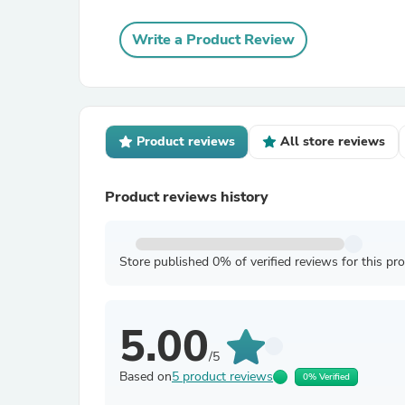
Write a Product Review
Product reviews
All store reviews
Product reviews history
Store published 0% of verified reviews for this pr
5.00
/5
Based on
5 product reviews
0% Verified