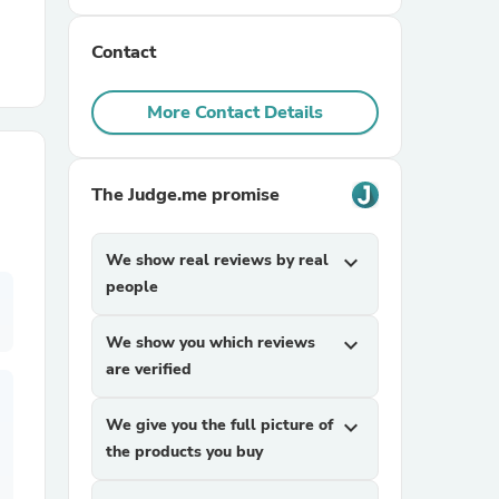
Contact
r Chairs
More Contact Details
The Judge.me promise
es
We show real reviews by real
expand_more
people
We show you which reviews
expand_more
ing
are verified
We give you the full picture of
expand_more
the products you buy