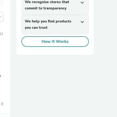
We recognise stores that
expand_more
commit to transparency
more
We help you find products
expand_more
you can trust
21
How It Works
u
0