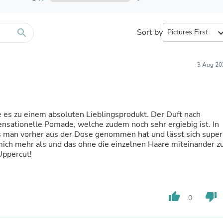
Furniture Sets
Bathroom Furniture Sets
Bean Bag Chairs
Beds & Accessories
search
Sort by
expand_
Bedroom Furniture Sets
Beds & Bed Frames
Toilet Brushes & Holders
3 Aug 20
Skirts
Sleepwear & Loungewear
Biometric Monitor Accessories
Biometric Monitors
Toilet Paper Holders
 es zu einem absoluten Lieblingsprodukt. Der Duft nach
Towel Racks & Holders
ensationelle Pomade, welche zudem noch sehr ergiebig ist. In
Animals & Pet Supplies
ls man vorher aus der Dose genommen hat und lässt sich super
Pet Supplies
 mich mehr als und das ohne die einzelnen Haare miteinander z
Fish Supplies
Uppercut!
Suits
Shelving
Bookcases & Standing Shelves
Pants
thumb_up
thumb_down
0
Shirts & Tops
Swimwear
Dresses