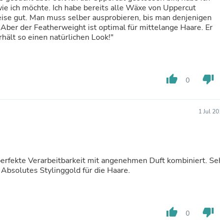
Hair Accessories
ie ich möchte. Ich habe bereits alle Wäxe von Uppercut
Baskets
Weise gut. Man muss selber ausprobieren, bis man denjenigen
Scarves & Shawls
 Aber der Featherweight ist optimal für mittelange Haare. Er
Deodorant & Anti Perspirant
rhält so einen natürlichen Look!"
Office Furniture
Desks
Desktop Computers
Dj & Specialty Audio
thumb_up
thumb_down
0
Cat Supplies
Chair & Sofa Cushions
Clocks
Dressers
1 Jul 2
Ear Care
Face Masks
Electronics Films & Shields
Door Mats
erfekte Verarbeitbarkeit mit angenehmen Duft kombiniert. Se
Figurines
 Absolutes Stylinggold für die Haare.
Flags & Windsocks
Home Decor Decals
Home Fragrance Accessories
Home Fragrances
First Aid
thumb_up
thumb_down
0
Dog Supplies