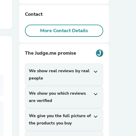
Contact
r Chairs
More Contact Details
The Judge.me promise
es
We show real reviews by real
expand_more
people
We show you which reviews
expand_more
ing
are verified
We give you the full picture of
expand_more
the products you buy