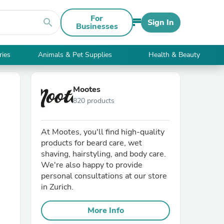
For
search
Sign In
Businesses
ries
Animals & Pet Supplies
Health & Beauty
Mootes
820 products
At Mootes, you'll find high-quality
products for beard care, wet
shaving, hairstyling, and body care.
We're also happy to provide
personal consultations at our store
in Zurich.
More Info