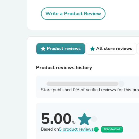
Write a Product Review
Product reviews
All store reviews
Product reviews history
Store published 0% of verified reviews for this pr
5.00
/5
Based on
5 product reviews
0% Verified