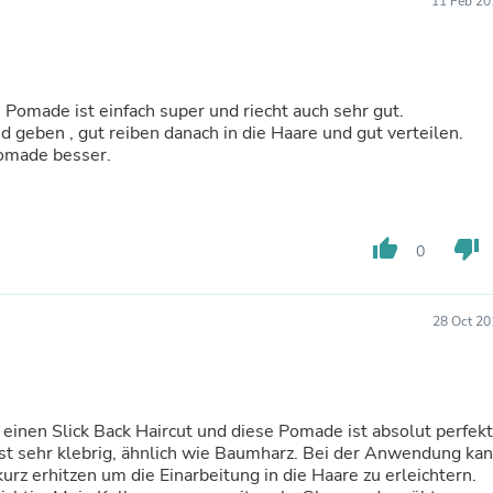
11 Feb 20
Hair Accessories
Baskets
Scarves & Shawls
Deodorant & Anti Perspirant
Office Furniture
 Pomade ist einfach super und riecht auch sehr gut.
Desks
geben , gut reiben danach in die Haare und gut verteilen.
Desktop Computers
Pomade besser.
Dj & Specialty Audio
Cat Supplies
Chair & Sofa Cushions
Clocks
thumb_up
thumb_down
Dressers
0
Ear Care
Face Masks
Electronics Films & Shields
28 Oct 20
Door Mats
Figurines
Flags & Windsocks
Home Decor Decals
Home Fragrance Accessories
 einen Slick Back Haircut und diese Pomade ist absolut perfekt
Home Fragrances
ist sehr klebrig, ähnlich wie Baumharz. Bei der Anwendung ka
First Aid
z erhitzen um die Einarbeitung in die Haare zu erleichtern.
Dog Supplies