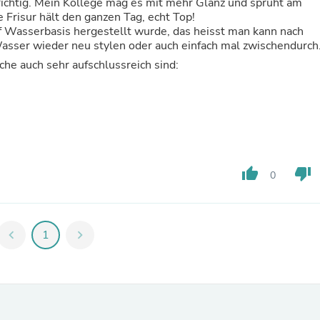
ichtig. Mein Kollege mag es mit mehr Glanz und sprüht am
Fitness & Nutrition
 Frisur hält den ganzen Tag, echt Top!
Folding Chairs & Stools
uf Wasserbasis hergestellt wurde, das heisst man kann nach
Folding Tables
Wasser wieder neu stylen oder auch einfach mal zwischendurch
Foot Care
he auch sehr aufschlussreich sind:
Rugs
Seasonal & Holiday Decoration
Belt Buckles
Gaming Chairs
Throw Pillows
Bridal Accessories
Vases
Hair Care
thumb_up
thumb_down
0
Wallpaper
Cufflinks
Gloves & Mittens
Headboards & Footboards
chevron_left
1
chevron_right
Jewelry Cleaning & Care
Jewelry Holders
Hats
Kitchen & Dining Furniture Set
Kitchen & Dining Room Chairs
Kitchen & Dining Room Tables