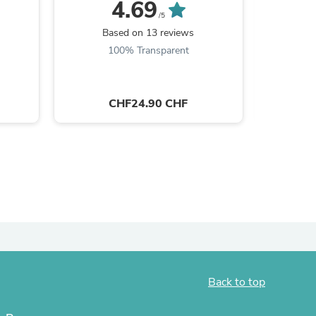
4.69
/5
Based on 13 reviews
B
100% Transparent
CHF24.90 CHF
s
Back to top