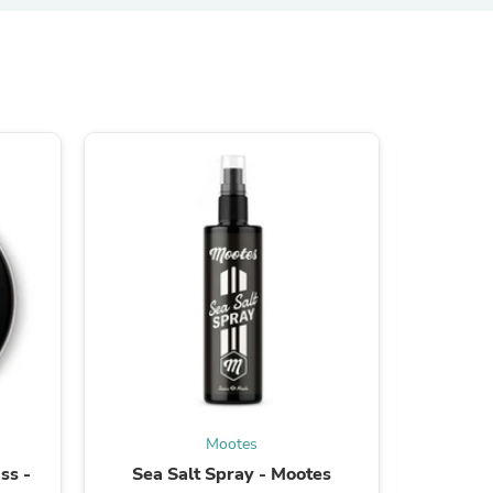
ies
Mootes
ss -
Sea Salt Spray - Mootes
Bartöl 