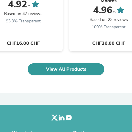
Mootes
Oral Care
4.92
Outdoor Furniture
4.96
/5
Outdoor Furniture Sets
/5
Based on 47 reviews
Laundry Appliances
Based on 23 reviews
93.3% Transparent
Outdoor Seating
100% Transparent
Outdoor Tables
Costumes & Accessories
Costume Accessories
CHF16.00 CHF
CHF26.00 CHF
Vacuums
Personal Lubricants
Reptile & Amphibian Supplies
Small Animal Supplies
View All Products
Live Animals
Pet Bed Accessories
Pet Bowls, Feeders & Waterer
Pet Carriers & Crates
Pet Collars & Harnesses
Pet Id Tags
Pet Leashes
Pet Strollers
Pet Vitamins & Supplements
Water Heaters
Household Supplies