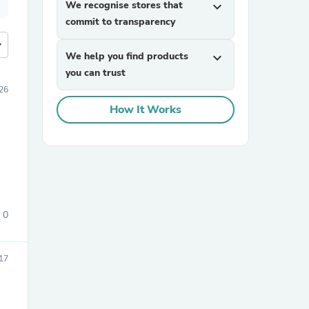
We recognise stores that
expand_more
commit to transparency
more
We help you find products
expand_more
you can trust
26
How It Works
0
17