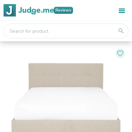
Reviews
search