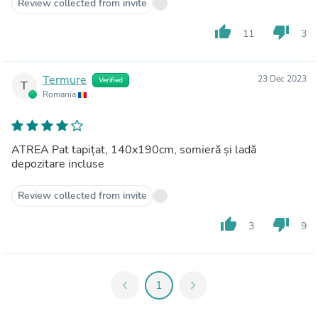
Review collected from invite
thumb_up
thumb_down
11
3
Termure
23 Dec 2023
Verified
T
Romania
ATREA Pat tapițat, 140x190cm, somieră și ladă
depozitare incluse
Review collected from invite
thumb_up
thumb_down
3
9
chevron_left
1
chevron_right