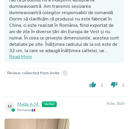
dumneavoastră. Am transmis sesizarea
dumneavoastră colegilor responsabili de comandă.
Dorim să clarificăm că produsul nu este fabricat în
China, ci este realizat în România, fiind exportat de
ani de zile în diverse țări din Europa de Vest și nu
numai. În ceea ce privește dimensiunile, acestea sunt
detaliate pe site. Înălțimea cadrului de la sol este de
32 cm, la care se adaugă înălțimea saltelei, iar
Read More
aceasta reprezintă o înălțime standard pentru un pat.
Puteți verifica și poza ambientată de pe site, unde
produsul este prezentat alături de o noptieră, pentru
Review collected from invite
o imagine mai clară. O zi frumoasă!
thumb_up
thumb_down
2
2
Mada A.M.
9 Dec 2024
Verified
M
Romania