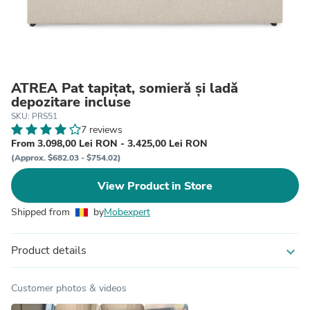
ATREA Pat tapițat, somieră și ladă
depozitare incluse
SKU: PRS51
7 reviews
From 3.098,00 Lei RON - 3.425,00 Lei RON
(Approx. $682.03 - $754.02)
View Product in Store
Shipped from
by
Mobexpert
Product details
expand_more
Customer photos & videos