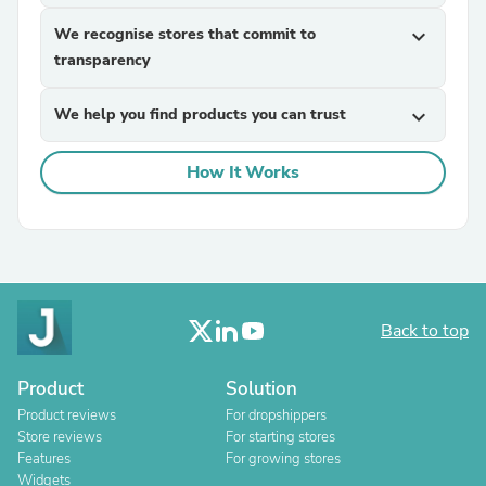
We recognise stores that commit to
expand_more
transparency
We help you find products you can trust
expand_more
How It Works
Back to top
Product
Solution
Product reviews
For dropshippers
Store reviews
For starting stores
Features
For growing stores
Widgets