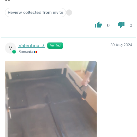
Review collected from invite
thumb_up
thumb_down
0
0
Valentina D.
30 Aug 2024
Verified
V
Romania