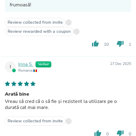
frumoasă!
Review collected from invite
Review rewarded with a coupon
thumb_up
thumb_down
10
1
Irina S.
27 Dec 2025
Verified
I
Romania
Arată bine
Vreau să cred că o să fie și rezistent la utilizare pe o
durată cat mai mare.
Review collected from invite
thumb_up
thumb_down
0
0