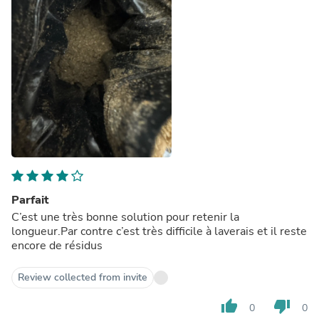
Parfait
C’est une très bonne solution pour retenir la
longueur.Par contre c’est très difficile à laverais et il reste
encore de résidus
Review collected from invite
thumb_up
thumb_down
0
0