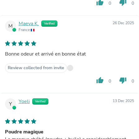
thumb_up
thumb_down
0
0
Maeva K.
26 Dec 2025
Verified
M
France
Bonne odeur et arrivé en bonne état
Review collected from invite
thumb_up
thumb_down
0
0
Yoeli
13 Dec 2025
Verified
Y
Poudre magique