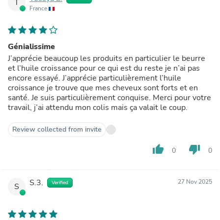
T
France
Génialissime
J’apprécie beaucoup les produits en particulier le beurre
et l’huile croissance pour ce qui est du reste je n’ai pas
encore essayé. J’apprécie particulièrement l’huile
croissance je trouve que mes cheveux sont forts et en
santé. Je suis particulièrement conquise. Merci pour votre
travail, j’ai attendu mon colis mais ça valait le coup.
Review collected from invite
thumb_up
thumb_down
0
0
S.3.
27 Nov 2025
Verified
S