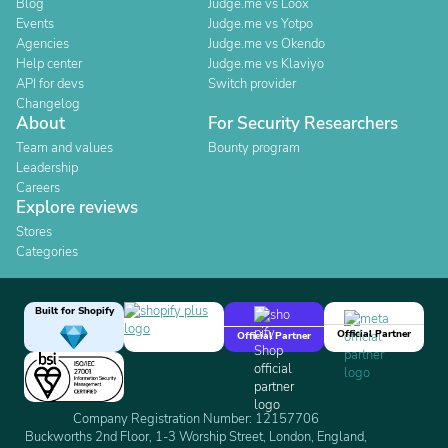
Blog
Judge.me vs Loox
Events
Judge.me vs Yotpo
Agencies
Judge.me vs Okendo
Help center
Judge.me vs Klaviyo
API for devs
Switch provider
Changelog
About
For Security Researchers
Team and values
Bounty program
Leadership
Careers
Explore reviews
Stores
Categories
Built for Shopify
Official Partner
Official Partner
Company Registration Number: 12157706
Buckworths 2nd Floor, 1-3 Worship Street, London, England,