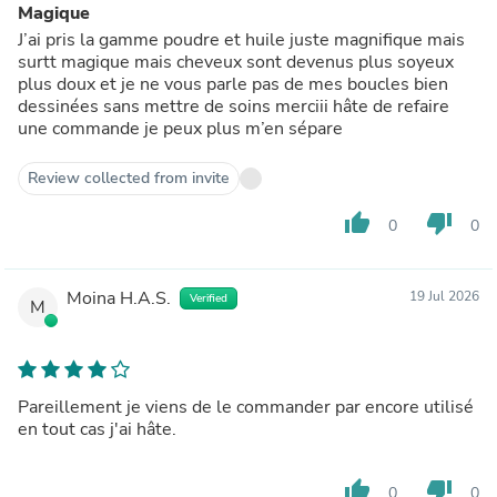
Magique
J’ai pris la gamme poudre et huile juste magnifique mais
surtt magique mais cheveux sont devenus plus soyeux
plus doux et je ne vous parle pas de mes boucles bien
dessinées sans mettre de soins merciii hâte de refaire
une commande je peux plus m’en sépare
Review collected from invite
thumb_up
thumb_down
0
0
Moina H.A.S.
19 Jul 2026
Verified
M
Pareillement je viens de le commander par encore utilisé
en tout cas j'ai hâte.
thumb_up
thumb_down
0
0