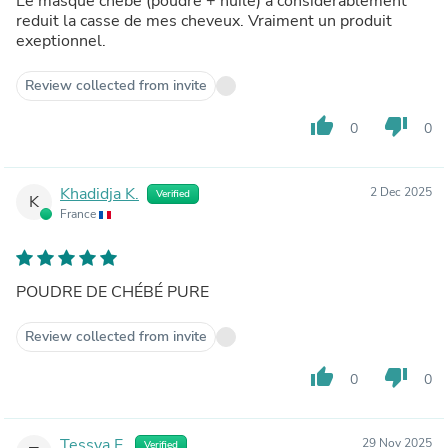
Le masque chébé (poudre + huile) a considerablement
reduit la casse de mes cheveux. Vraiment un produit
exeptionnel.
Review collected from invite
thumb_up
thumb_down
0
0
Khadidja K.
2 Dec 2025
Verified
K
France
POUDRE DE CHÉBÉ PURE
Review collected from invite
thumb_up
thumb_down
0
0
Tessya E.
29 Nov 2025
Verified