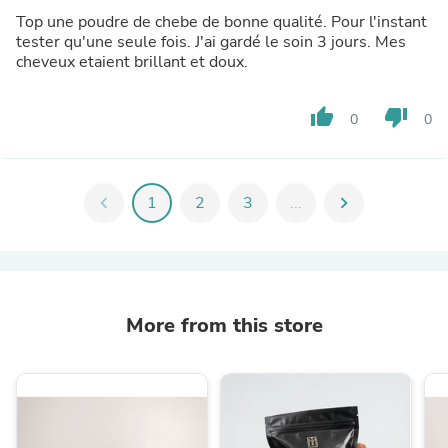
Top une poudre de chebe de bonne qualité. Pour l'instant
tester qu'une seule fois. J'ai gardé le soin 3 jours. Mes
cheveux etaient brillant et doux.
thumb_up
thumb_down
0
0
chevron_left
1
2
3
...
chevron_right
More from this store