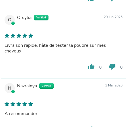
Orsylia
20 Jun 2026
Verified
O
Livraison rapide, hâte de tester la poudre sur mes
cheveux
thumb_up
thumb_down
0
0
Nazrainya
3 Mar 2026
Verified
N
À recommander