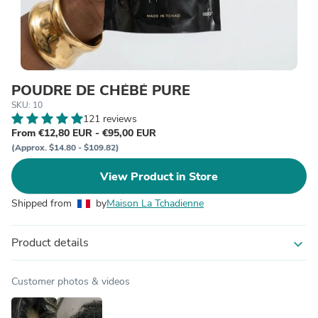
POUDRE DE CHÉBÉ PURE
SKU: 10
121 reviews
From €12,80 EUR - €95,00 EUR
(Approx. $14.80 - $109.82)
View Product in Store
Shipped from
by
Maison La Tchadienne
Product details
expand_more
Customer photos & videos