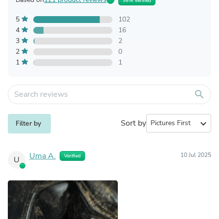
98% Verified
5
102
4
16
3
2
2
0
1
1
search
Sort by
expand_more
Filter by
Uma A.
10 Jul 2025
Verified
U