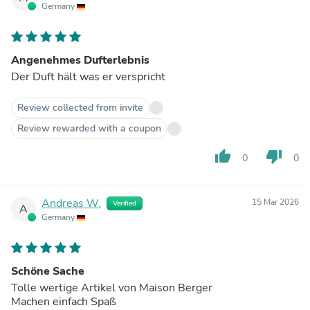
Germany
Angenehmes Dufterlebnis
Der Duft hält was er verspricht
Review collected from invite
Review rewarded with a coupon
thumb_up
thumb_down
0
0
Andreas W.
15 Mar 2026
Verified
A
Germany
Schöne Sache
Tolle wertige Artikel von Maison Berger
Machen einfach Spaß