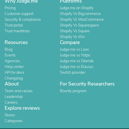
Why Judge.me
Platforms
Pricing
Judge.me on Shopify
Customer support
Shopify Vs Bigcommerce
Security & compliance
Shopify Vs WooCommerce
Trust portal
Shopify Vs Squarespace
Trust manifesto
Shopify Vs Square
Shopify Vs Wix
Resources
Compare
Blog
Judge.me vs Loox
Events
Judge.me vs Yotpo
Agencies
Judge.me vs Okendo
Help center
Judge.me vs Klaviyo
API for devs
Switch provider
Changelog
About
For Security Researchers
Team and values
Bounty program
Leadership
Careers
Explore reviews
Stores
Categories