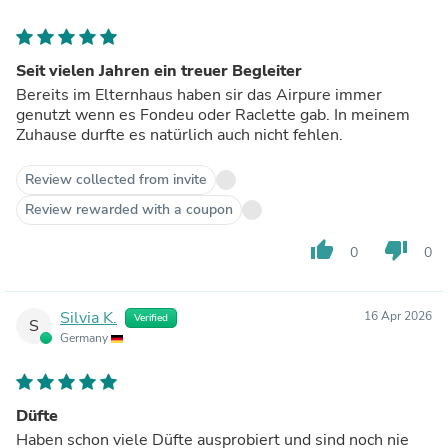
Seit vielen Jahren ein treuer Begleiter
Bereits im Elternhaus haben sir das Airpure immer
genutzt wenn es Fondeu oder Raclette gab. In meinem
Zuhause durfte es natürlich auch nicht fehlen.
Review collected from invite
Review rewarded with a coupon
thumb_up
thumb_down
0
0
Silvia K.
16 Apr 2026
Verified
S
Germany
Düfte
Haben schon viele Düfte ausprobiert und sind noch nie