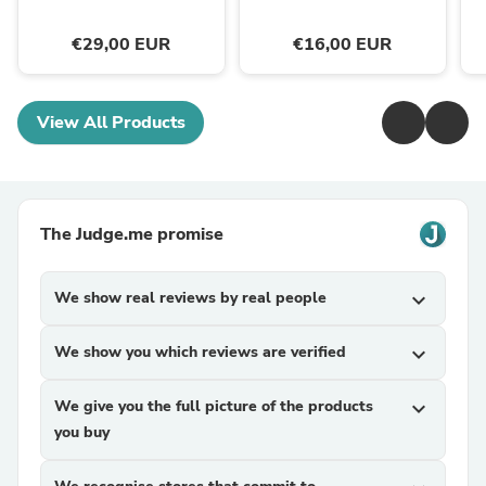
€29,00 EUR
€16,00 EUR
View All Products
The Judge.me promise
We show real reviews by real people
expand_more
We show you which reviews are verified
expand_more
We give you the full picture of the products
expand_more
you buy