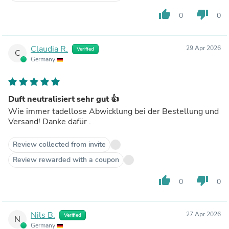
thumb_up
thumb_down
0
0
Claudia R.
29 Apr 2026
Verified
C
Germany
Duft neutralisiert sehr gut 👍
Wie immer tadellose Abwicklung bei der Bestellung und
Versand! Danke dafür .
Review collected from invite
Review rewarded with a coupon
thumb_up
thumb_down
0
0
Nils B.
27 Apr 2026
Verified
N
Germany