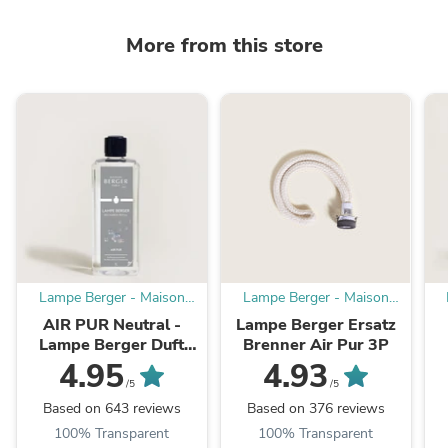
More from this store
Lampe Berger - Maison
Lampe Berger - Maison
Berger offizieller
Berger offizieller
AIR PUR Neutral -
Lampe Berger Ersatz
Onlineshop DE - AT
Onlineshop DE - AT
Lampe Berger Duft
Brenner Air Pur 3P
1000 ml
4.95
4.93
/5
/5
Based on 643 reviews
Based on 376 reviews
100% Transparent
100% Transparent