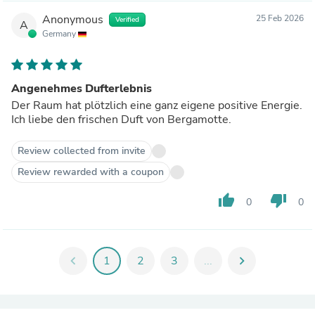
Anonymous
25 Feb 2026
Verified
A
Germany
Angenehmes Dufterlebnis
Der Raum hat plötzlich eine ganz eigene positive Energie.
Ich liebe den frischen Duft von Bergamotte.
Review collected from invite
Review rewarded with a coupon
thumb_up
thumb_down
0
0
chevron_left
1
2
3
...
chevron_right