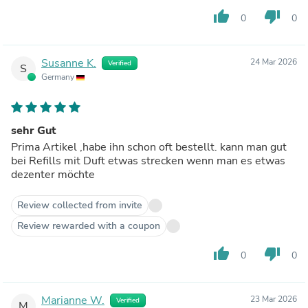
thumb_up
thumb_down
0
0
Susanne K.
24 Mar 2026
Verified
S
Germany
sehr Gut
Prima Artikel ,habe ihn schon oft bestellt. kann man gut
bei Refills mit Duft etwas strecken wenn man es etwas
dezenter möchte
Review collected from invite
Review rewarded with a coupon
thumb_up
thumb_down
0
0
Marianne W.
23 Mar 2026
Verified
M