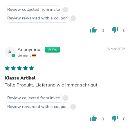
Review collected from invite
Review rewarded with a coupon
thumb_up
thumb_down
0
0
Anonymous
6 Mar 2026
Verified
A
Germany
Klasse Artikel
Tolle Produkt. Lieferung wie immer sehr gut.
Review collected from invite
Review rewarded with a coupon
thumb_up
thumb_down
0
0