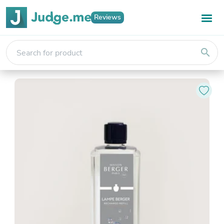
Reviews
search