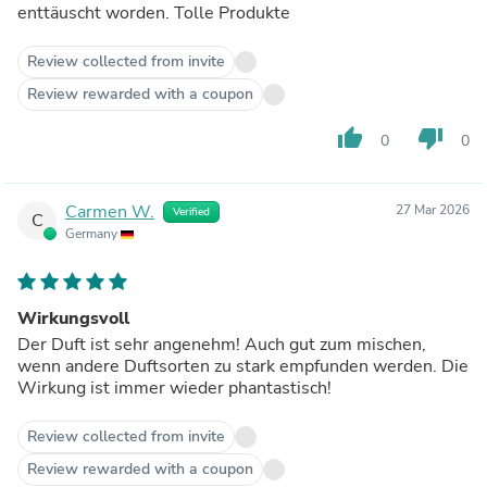
enttäuscht worden. Tolle Produkte
Review collected from invite
Review rewarded with a coupon
thumb_up
thumb_down
0
0
Carmen W.
27 Mar 2026
Verified
C
Germany
Wirkungsvoll
Der Duft ist sehr angenehm! Auch gut zum mischen,
wenn andere Duftsorten zu stark empfunden werden. Die
Wirkung ist immer wieder phantastisch!
Review collected from invite
Review rewarded with a coupon