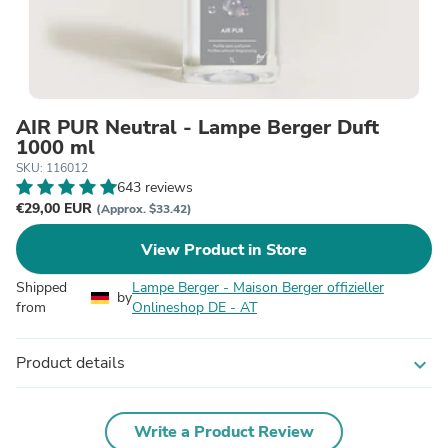
AIR PUR Neutral - Lampe Berger Duft
1000 ml
SKU: 116012
643 reviews
€29,00 EUR
(Approx. $33.42)
View Product in Store
Shipped
Lampe Berger - Maison Berger offizieller
by
from
Onlineshop DE - AT
Product details
expand_more
Write a Product Review