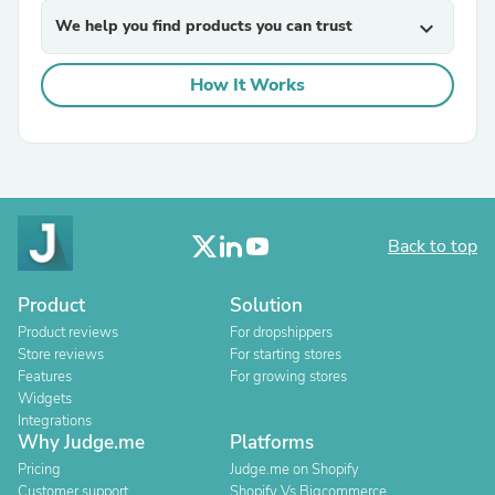
We help you find products you can trust
expand_more
How It Works
Back to top
Product
Solution
Product reviews
For dropshippers
Store reviews
For starting stores
Features
For growing stores
Widgets
Integrations
Why Judge.me
Platforms
Pricing
Judge.me on Shopify
Customer support
Shopify Vs Bigcommerce