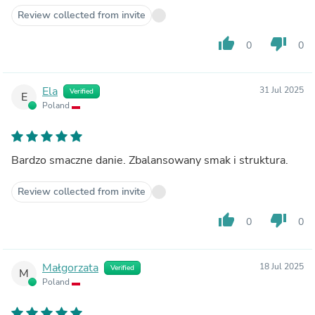
Review collected from invite
thumb_up
thumb_down
0
0
Ela
31 Jul 2025
Verified
E
Poland
Bardzo smaczne danie. Zbalansowany smak i struktura.
Review collected from invite
thumb_up
thumb_down
0
0
Małgorzata
18 Jul 2025
Verified
M
Poland