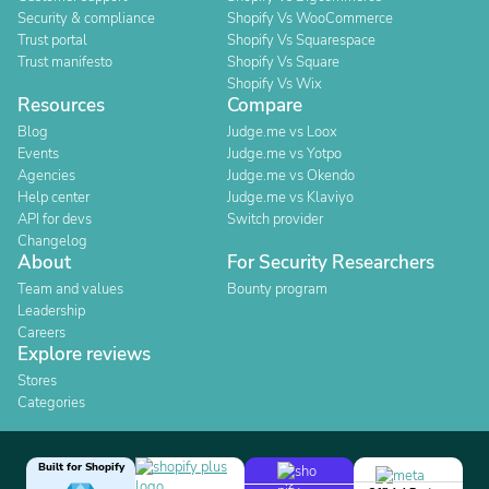
Security & compliance
Shopify Vs WooCommerce
Trust portal
Shopify Vs Squarespace
Trust manifesto
Shopify Vs Square
Shopify Vs Wix
Resources
Compare
Blog
Judge.me vs Loox
Events
Judge.me vs Yotpo
Agencies
Judge.me vs Okendo
Help center
Judge.me vs Klaviyo
API for devs
Switch provider
Changelog
About
For Security Researchers
Team and values
Bounty program
Leadership
Careers
Explore reviews
Stores
Categories
Built for Shopify