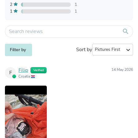
2
1
1
1
search
Sort by
expand_more
Filter by
Filip
14 May 2026
Verified
F
Croatia