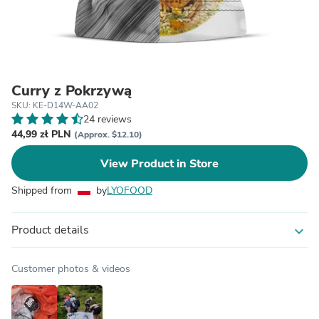
Curry z Pokrzywą
SKU: KE-D14W-AA02
24 reviews
44,99 zł PLN
(Approx. $12.10)
View Product in Store
Shipped from
by
LYOFOOD
Product details
expand_more
Customer photos & videos