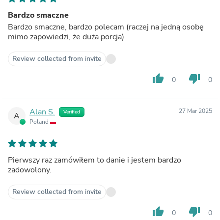
Bardzo smaczne
Bardzo smaczne, bardzo polecam (raczej na jedną osobę
mimo zapowiedzi, że duża porcja)
Review collected from invite
thumb_up
thumb_down
0
0
Alan S.
27 Mar 2025
Verified
A
Poland
Pierwszy raz zamówiłem to danie i jestem bardzo
zadowolony.
Review collected from invite
thumb_up
thumb_down
0
0