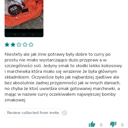
Niestety ale jak inne potrawy były dobre to curry po
prostu nie miało wystarczająco dużo przypraw a w
szczególności soli. Jedyny smak to słodki lekko kokosowy
i marchewka która miało się wrażenie że była głównym
składnikiem. Oczywiście było jak najbardziej zjadliwe ale
bez absolutnie żadnej przyjemności jak w innych daniach,
no chyba że ktoś uwielbia smak gotowanej marchewki, a
mając w nazwie curry oczekiwałem największej bomby
smakowej
Review collected from invite
thumb_up
thumb_down
0
0