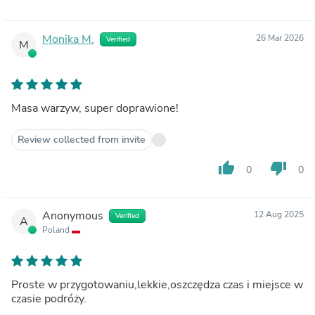
Monika M.
26 Mar 2026
Verified
M
Masa warzyw, super doprawione!
Review collected from invite
thumb_up
thumb_down
0
0
Anonymous
12 Aug 2025
Verified
A
Poland
Proste w przygotowaniu,lekkie,oszczędza czas i miejsce w
czasie podróży.