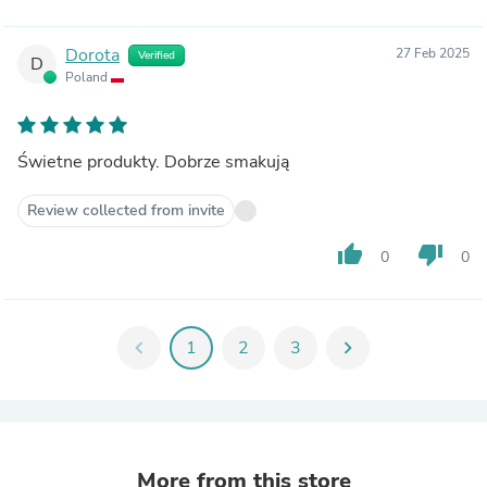
Dorota
27 Feb 2025
Verified
D
Poland
Świetne produkty. Dobrze smakują
Review collected from invite
thumb_up
thumb_down
0
0
chevron_left
1
2
3
chevron_right
More from this store