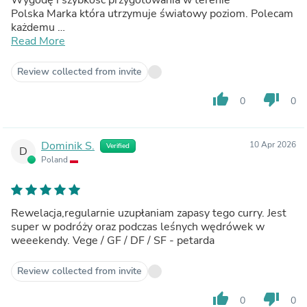
Polska Marka która utrzymuje światowy poziom. Polecam
każdemu
Obsługa Klienta bardzo miła i sprawna
Read More
Review collected from invite
thumb_up
thumb_down
0
0
Dominik S.
10 Apr 2026
Verified
D
Poland
Rewelacja,regularnie uzupłaniam zapasy tego curry. Jest
super w podróży oraz podczas leśnych wędrówek w
weeekendy. Vege / GF / DF / SF - petarda
Review collected from invite
thumb_up
thumb_down
0
0