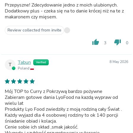
Przepyszne! Zdecydowanie jedno z moich ulubionych.
Dodatkowy plus - czeka się na to danie krócej niż na te z
makaronem czy mięsem.
Review collected from invite
thumb_up
thumb_down
3
0
Tabun
8 May 2026
Verified
T
Poland
Mój TOP to Curry z Pokrzywą bardzo pożywne
Zabieram gotowe dania LyoFood na kazdą wypraw od
wielu lat
Produkty Lyo Food zwiedziły z moją rodziną cały Świat .
Każdy wyjazd dla 4 osobowej rodziny to ok 140 porcji
śniadanie obiad i kolacja.
Cenie sobie ich skład ,smak jakość.
Wygodę i szybkość przygotowania w terenie