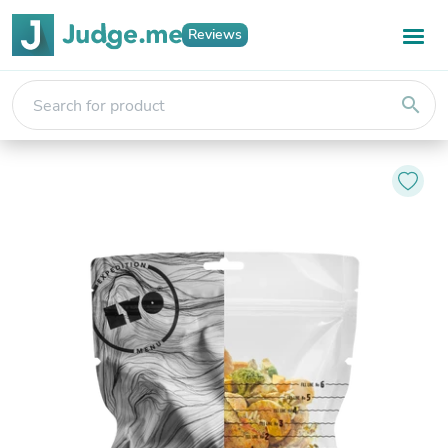
Reviews
search