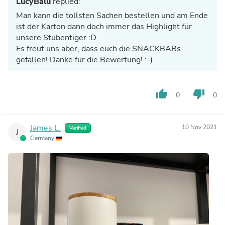
LucyBalu
replied:
Man kann die tollsten Sachen bestellen und am Ende
ist der Karton dann doch immer das Highlight für
unsere Stubentiger :D
Es freut uns aber, dass euch die SNACKBARs
gefallen! Danke für die Bewertung! :-)
thumb_up
thumb_down
0
0
James L.
10 Nov 2021
Verified
J
Germany