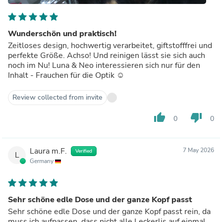
Wunderschön und praktisch!
Zeitloses design, hochwertig verarbeitet, giftstofffrei und
perfekte Größe. Achso! Und reinigen lässt sie sich auch
noch im Nu! Luna & Neo interessieren sich nur für den
Inhalt - Frauchen für die Optik ☺️
Review collected from invite
thumb_up
thumb_down
0
0
Laura m.F.
7 May 2026
Verified
L
Germany
Sehr schöne edle Dose und der ganze Kopf passt
Sehr schöne edle Dose und der ganze Kopf passt rein, da
muss ich aufpassen, dass nicht alle Leckerlis auf einmal