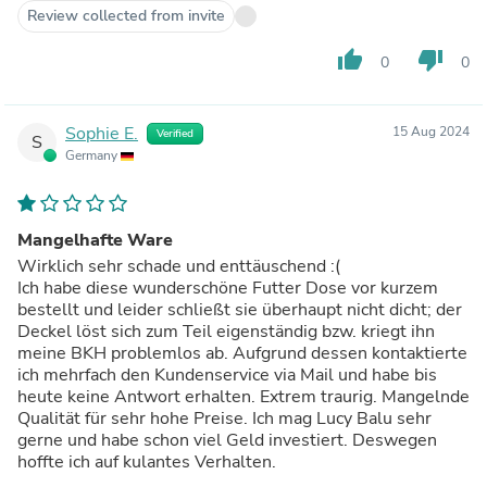
Review collected from invite
thumb_up
thumb_down
0
0
Sophie E.
15 Aug 2024
Verified
S
Germany
Mangelhafte Ware
Wirklich sehr schade und enttäuschend :(
Ich habe diese wunderschöne Futter Dose vor kurzem
bestellt und leider schließt sie überhaupt nicht dicht; der
Deckel löst sich zum Teil eigenständig bzw. kriegt ihn
meine BKH problemlos ab. Aufgrund dessen kontaktierte
ich mehrfach den Kundenservice via Mail und habe bis
heute keine Antwort erhalten. Extrem traurig. Mangelnde
Qualität für sehr hohe Preise. Ich mag Lucy Balu sehr
gerne und habe schon viel Geld investiert. Deswegen
hoffte ich auf kulantes Verhalten.