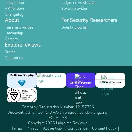
Help center
Judge.me vs Klaviyo
API for devs
Switch provider
Changelog
About
For Security Researchers
Team and values
Bounty program
Leadership
Careers
Explore reviews
Stores
Categories
Built for Shopify
Official Partner
Official Partner
Company Registration Number: 12157706
Buckworths 2nd Floor, 1-3 Worship Street, London, England,
EC2A 2AB
Copyright 2026 Judge.me Reviews
Terms
Privacy
Authenticity
Compliance
Content Policy