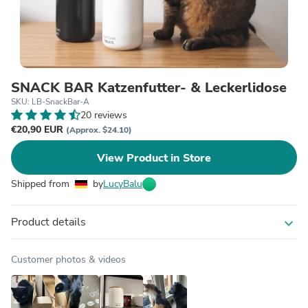
SNACK BAR Katzenfutter- & Leckerlidose
SKU: LB-SnackBar-A
20 reviews
€20,90 EUR
(Approx. $24.10)
View Product in Store
Shipped from
by
LucyBalu
Product details
expand_more
Customer photos & videos