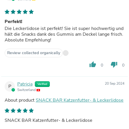
Perfekt!
Die Leckerlidose ist perfekt! Sie ist super hochwertig und
hält die Snacks dank des Gummis am Deckel lange frisch.
Absolute Empfehlung!
Review collected organically
thumb_up
thumb_down
0
0
Patricia
20 Sep 2024
Verified
P
Switzerland
About product
SNACK BAR Katzenfutter- & Leckerlidose
SNACK BAR Katzenfutter- & Leckerlidose