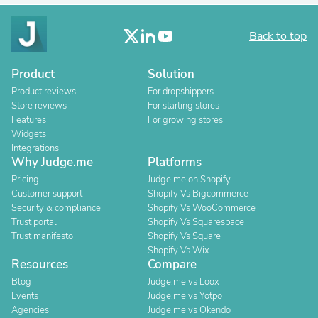
Back to top
Product
Solution
Product reviews
For dropshippers
Store reviews
For starting stores
Features
For growing stores
Widgets
Integrations
Why Judge.me
Platforms
Pricing
Judge.me on Shopify
Customer support
Shopify Vs Bigcommerce
Security & compliance
Shopify Vs WooCommerce
Trust portal
Shopify Vs Squarespace
Trust manifesto
Shopify Vs Square
Shopify Vs Wix
Resources
Compare
Blog
Judge.me vs Loox
Events
Judge.me vs Yotpo
Agencies
Judge.me vs Okendo