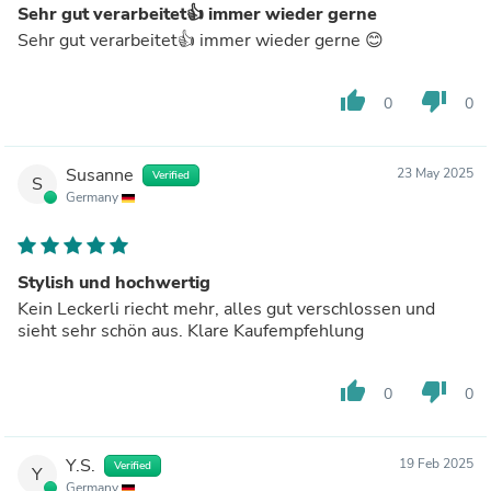
Sehr gut verarbeitet👍 immer wieder gerne
Sehr gut verarbeitet👍 immer wieder gerne 😊
thumb_up
thumb_down
0
0
Susanne
23 May 2025
Verified
S
Germany
Stylish und hochwertig
Kein Leckerli riecht mehr, alles gut verschlossen und
sieht sehr schön aus. Klare Kaufempfehlung
thumb_up
thumb_down
0
0
Y.S.
19 Feb 2025
Verified
Y
Germany