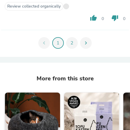
Review collected organically
thumb_up
thumb_down
0
0
chevron_left
1
2
chevron_right
More from this store