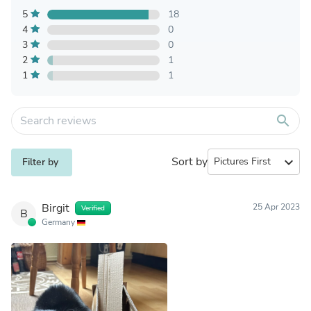
5
18
4
0
3
0
2
1
1
1
search
Sort by
expand_more
Filter by
Birgit
25 Apr 2023
Verified
B
Germany