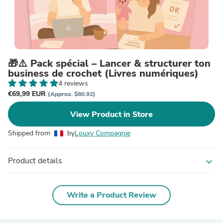
🎁⚠️ Pack spécial – Lancer & structurer ton
business de crochet (Livres numériques)
4 reviews
€69,99 EUR
(Approx. $80.92)
View Product in Store
Shipped from
by
Louxy Compagnie
Product details
expand_more
Write a Product Review