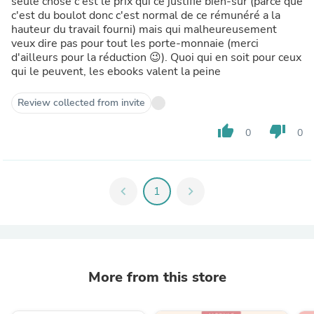
seule chose c'est le prix qui ce justifie bien-sûr (parce que
c'est du boulot donc c'est normal de ce rémunéré a la
hauteur du travail fourni) mais qui malheureusement
veux dire pas pour tout les porte-monnaie (merci
d'ailleurs pour la réduction 😉). Quoi qui en soit pour ceux
qui le peuvent, les ebooks valent la peine
Review collected from invite
thumb_up
thumb_down
0
0
chevron_left
1
chevron_right
More from this store