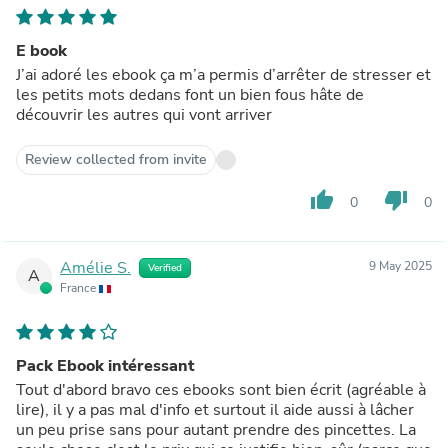
E book
J’ai adoré les ebook ça m’a permis d’arrêter de stresser et
les petits mots dedans font un bien fous hâte de
découvrir les autres qui vont arriver
Review collected from invite
thumb_up
thumb_down
0
0
Amélie S.
9 May 2025
Verified
A
France
Pack Ebook intéressant
Tout d'abord bravo ces ebooks sont bien écrit (agréable à
lire), il y a pas mal d'info et surtout il aide aussi à lâcher
un peu prise sans pour autant prendre des pincettes. La