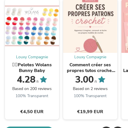
Louxy Compagnie
Louxy Compagnie
❤️‍🔥Pelotes Wolans
Comment créer ses
Bunny Baby
propres tutos crochet
La
🧶 (livre numérique de
4.28
3.00
47 pages)
/5
/5
Based on 200 reviews
Based on 2 reviews
100% Transparent
100% Transparent
€4,50 EUR
€19,99 EUR