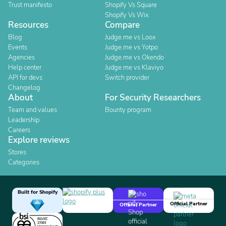
Trust manifesto
Shopify Vs Square
Shopify Vs Wix
Resources
Compare
Blog
Judge.me vs Loox
Events
Judge.me vs Yotpo
Agencies
Judge.me vs Okendo
Help center
Judge.me vs Klaviyo
API for devs
Switch provider
Changelog
About
For Security Researchers
Team and values
Bounty program
Leadership
Careers
Explore reviews
Stores
Categories
Built for Shopify
Official Partner
Official Partner