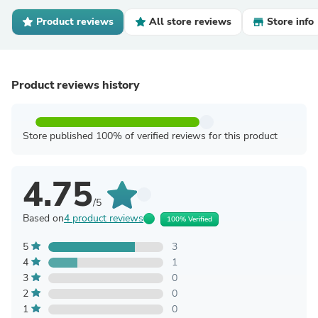
Product reviews
All store reviews
Store info
Product reviews history
Store published 100% of verified reviews for this product
4.75
/5
Based on
4 product reviews
100% Verified
5
3
4
1
3
0
2
0
1
0