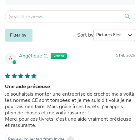
search
Sort by
expand_more
Filter by
Angélique C.
5 Feb 2026
Verified
A
Une aide précieuse
Je souhaitais monter une entreprise de crochet mais voilà
les normes CE sont tombées et je me suis dit voilà je ne
pourrais rien faire. Mais grâce à ces livrets, j'ai appris
plein de choses et me voilà rassurer !
Merci pour ces livrets, c'est une aide vraiment précieuse
et rassurante.
Review collected from invite