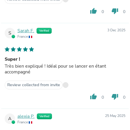
thumb_up
thumb_down
0
0
Sarah F.
3 Dec 2025
Verified
S
France
Super !
Très bien expliqué ! Idéal pour se lancer en étant
accompagné
Review collected from invite
thumb_up
thumb_down
0
0
alexia P.
25 May 2025
Verified
A
France