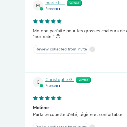
marie h.J.
Verified
M
France
Molene parfaite pour les grosses chaleurs de 
"normale " 🙂
Review collected from invite
Christophe G.
Verified
C
France
Molène
Parfaite couette d'été, légère et confortable.