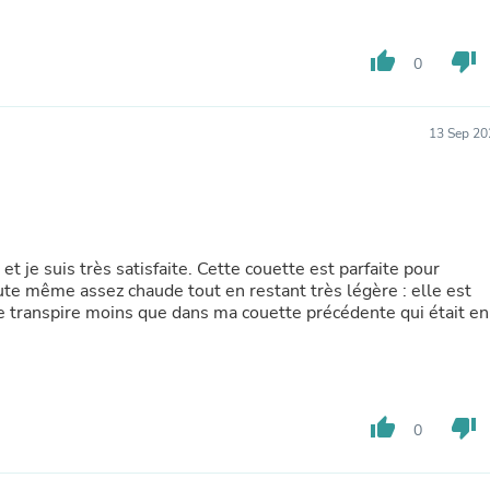
Fitness & Nutrition
Folding Chairs & Stools
thumb_up
thumb_down
Folding Tables
0
Foot Care
Rugs
Seasonal & Holiday Decoration
13 Sep 20
Belt Buckles
Gaming Chairs
Throw Pillows
Bridal Accessories
Vases
Hair Care
et je suis très satisfaite. Cette couette est parfaite pour
Wallpaper
 toute même assez chaude tout en restant très légère : elle est
Cufflinks
e transpire moins que dans ma couette précédente qui était en
Gloves & Mittens
Headboards & Footboards
Jewelry Cleaning & Care
Jewelry Holders
Hats
thumb_up
thumb_down
0
Kitchen & Dining Furniture Set
Kitchen & Dining Room Chairs
Kitchen & Dining Room Tables