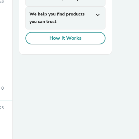
26
We help you find products
expand_more
you can trust
How It Works
sories
0
25