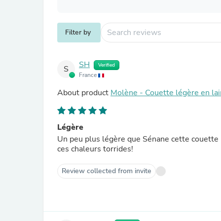
Filter by
SH
Verified
S
France
About product
Molène - Couette légère en la
Légère
Un peu plus légère que Sénane cette couette 
ces chaleurs torrides!
Review collected from invite