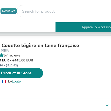
Reviews
Apparel & Accesso
Electronics
Furniture
Tables
 Couette légère en laine française
Accent Tables
140BIA
Apparel & Accessories
57 reviews
Clothing
0 EUR - €445,00 EUR
Activewear
10 - $512.82)
Health & Beauty
 Product in Store
Health Care
Electronics Accessories
by
Loulenn
Home & Garden
Bathroom Accessories
Bath Mats & Rugs
Bath Pillows
Baby & Toddler Clothing
expand_more
Communications