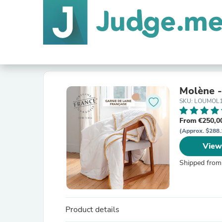
Molène -
SKU: LOUMOL
From €250,0
(Approx. $288.
View
Shipped from
Product details