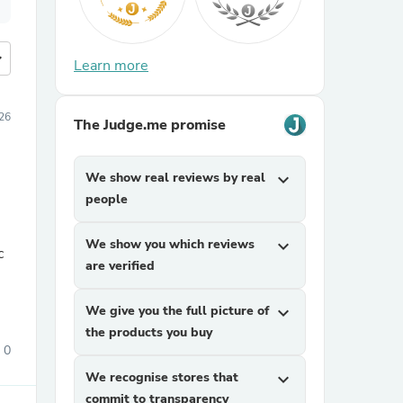
more
Learn more
26
The Judge.me promise
We show real reviews by real
expand_more
people
We show you which reviews
expand_more
c
are verified
We give you the full picture of
expand_more
the products you buy
0
We recognise stores that
expand_more
commit to transparency