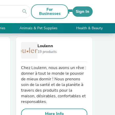
For
search
Sign In
Businesses
ries
Animals & Pet Supplies
Health & Beauty
Loulenn
19 products
Chez Loulenn, nous avons un rêve :
donner à tout le monde le pouvoir
de mieux dormir ! Nous prenons
soin de la santé et de la planète à
travers des produits pour la
maison, désirables, confortables et
responsables.
More Info