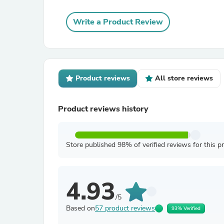
Write a Product Review
Product reviews
All store reviews
Product reviews history
Store published 98% of verified reviews for this p
4.93
/5
Based on
57 product reviews
93% Verified