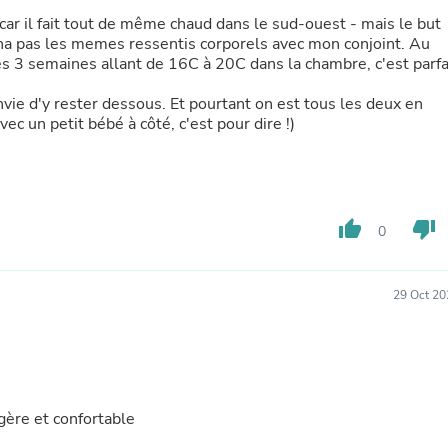
Hair Accessories
car il fait tout de même chaud dans le sud-ouest - mais le but
Baskets
n na pas les memes ressentis corporels avec mon conjoint. Au
Scarves & Shawls
rès 3 semaines allant de 16C à 20C dans la chambre, c'est parfa
Deodorant & Anti Perspirant
Office Furniture
nvie d'y rester dessous. Et pourtant on est tous les deux en
Desks
c un petit bébé à côté, c'est pour dire !)
Desktop Computers
Dj & Specialty Audio
Cat Supplies
Chair & Sofa Cushions
Clocks
Dressers
thumb_up
thumb_down
0
Ear Care
Face Masks
Electronics Films & Shields
29 Oct 20
Door Mats
Figurines
Flags & Windsocks
Home Decor Decals
Home Fragrance Accessories
Home Fragrances
gère et confortable
First Aid
Dog Supplies