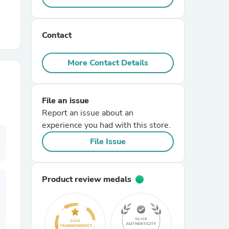
r Chairs
Contact
More Contact Details
File an issue
Report an issue about an
es
experience you had with this store.
File Issue
ing
Product review medals