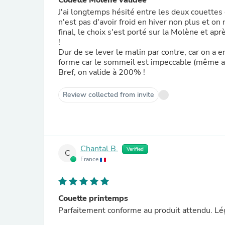
Couette Molène validée
J'ai longtemps hésité entre les deux couettes 
n'est pas d'avoir froid en hiver non plus et o
final, le choix s'est porté sur la Molène et ap
!
Dur de se lever le matin par contre, car on a e
forme car le sommeil est impeccable (même ave
Bref, on valide à 200% !
Review collected from invite
Chantal B.
Verified
C
France
Couette printemps
Parfaitement conforme au produit attendu. Lé