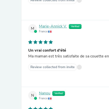
Review collected from invite
Marie-Annick V.
Verified
M
France
Un vrai confort d'été
Ma maman est très satisfaite de sa couette en 
Review collected from invite
Nanou
Verified
N
France