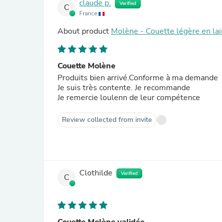
claude p.
Verified
C
France
About product
Molène - Couette légère en la
Couette Molène
Produits bien arrivé.Conforme à ma demande
Je suis très contente. Je recommande
Je remercie loulenn de leur compétence
Review collected from invite
Clothilde
Verified
C