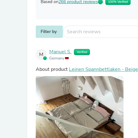
Based on
266 product reviews
100% Verified
Filter by
Manuel S.
Verified
M
Germany
About product
Leinen Spannbettlaken - Beige