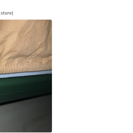
Hair Accessories
Baskets
 store)
Scarves & Shawls
Deodorant & Anti Perspirant
Office Furniture
Desks
Desktop Computers
Dj & Specialty Audio
Cat Supplies
Chair & Sofa Cushions
Clocks
Dressers
Ear Care
Face Masks
Electronics Films & Shields
Door Mats
Figurines
Flags & Windsocks
Home Decor Decals
Home Fragrance Accessories
Home Fragrances
First Aid
Dog Supplies