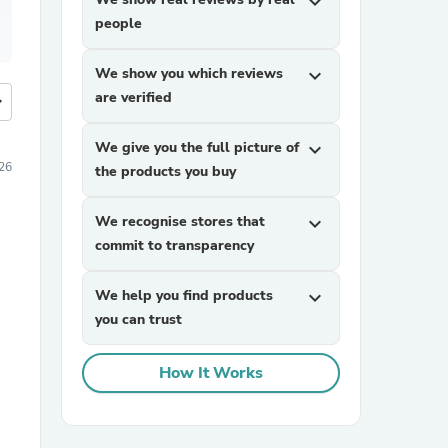
expand_more
people
We show you which reviews
expand_more
are verified
more
We give you the full picture of
expand_more
026
the products you buy
We recognise stores that
expand_more
commit to transparency
We help you find products
expand_more
you can trust
How It Works