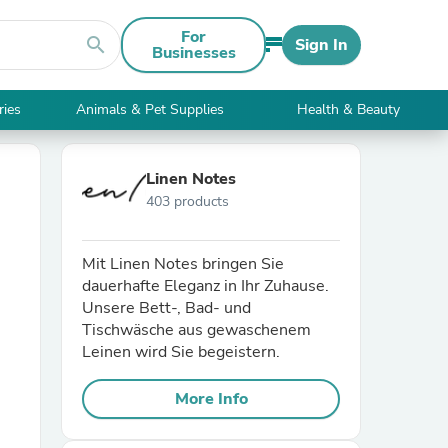
For
search
Sign In
Businesses
ries
Animals & Pet Supplies
Health & Beauty
Linen Notes
403 products
Mit Linen Notes bringen Sie
dauerhafte Eleganz in Ihr Zuhause.
Unsere Bett-, Bad- und
Tischwäsche aus gewaschenem
Leinen wird Sie begeistern.
More Info