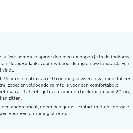
Fitness & Nutrition
Folding Chairs & Stools
Folding Tables
Foot Care
Rugs
Seasonal & Holiday Decoration
Belt Buckles
Gaming Chairs
Throw Pillows
p is. We nemen je opmerking mee en hopen je in de toekomst
Bridal Accessories
 Linen NotesBedankt voor uw beoordeling en uw feedback. Fijn
Vases
 vindt.
Hair Care
Wallpaper
t. Voor een matras van 20 cm hoog adviseren wij meestal een
Cufflinks
, zodat er voldoende ruimte is voor een comfortabele
Gloves & Mittens
et matras. U heeft gekozen voor een hoekhoogte van 20 cm,
Headboards & Footboards
kan zitten.
Jewelry Cleaning & Care
Jewelry Holders
 een andere maat, neem dan gerust contact met ons op via e-
Hats
den voor een omruiling of retour.
Kitchen & Dining Furniture Set
Kitchen & Dining Room Chairs
Kitchen & Dining Room Tables