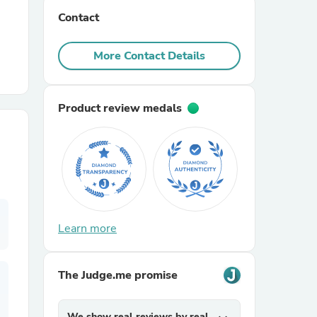
Contact
r Chairs
More Contact Details
Product review medals
es
Learn more
ing
The Judge.me promise
We show real reviews by real