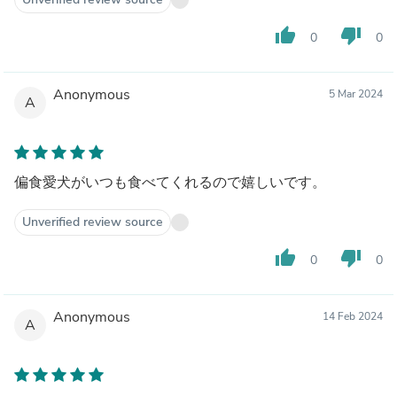
thumb_up
thumb_down
0
0
Anonymous
5 Mar 2024
A
偏食愛犬がいつも食べてくれるので嬉しいです。
Unverified review source
thumb_up
thumb_down
0
0
Anonymous
14 Feb 2024
A