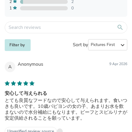
2
2
1
0
search
Sort by
expand_more
Filter by
Anonymous
9 Apr 2026
A
安心して与えられる
とても良質なフードなので安心して与えられます。食いつ
きも良いです。10歳パピヨンの女の子、あまりお水を飲
まないので水分補給にもなります。ビーフとスピルリナが
安定供給されることを願っています。
Unverified review source