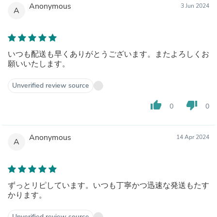
Anonymous
3 Jun 2024
A
いつも配送も早くありがとうございます。またよろしくお
願いいたします。
Unverified review source
thumb_up
thumb_down
0
0
Anonymous
14 Apr 2024
A
ずっとリピしています。いつも丁寧かつ迅速な発送もたす
かります。
Unverified review source