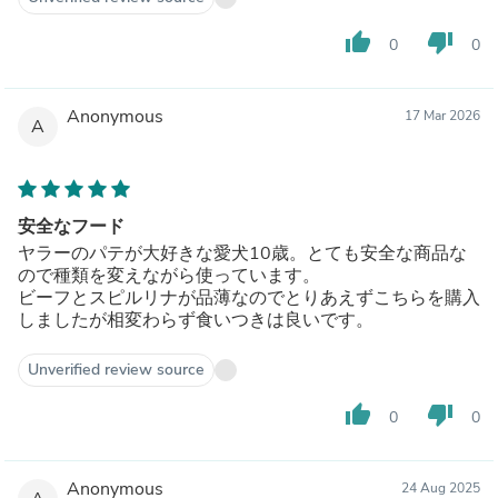
thumb_up
thumb_down
0
0
Anonymous
17 Mar 2026
A
安全なフード
ヤラーのパテが大好きな愛犬10歳。とても安全な商品な
ので種類を変えながら使っています。
ビーフとスピルリナが品薄なのでとりあえずこちらを購入
しましたが相変わらず食いつきは良いです。
Unverified review source
thumb_up
thumb_down
0
0
Anonymous
24 Aug 2025