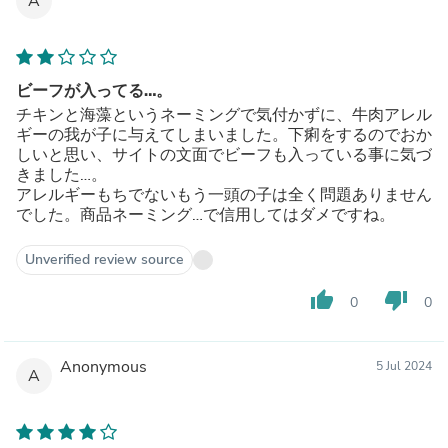
A
ビーフが入ってる…。
チキンと海藻というネーミングで気付かずに、牛肉アレル
ギーの我が子に与えてしまいました。下痢をするのでおか
しいと思い、サイトの文面でビーフも入っている事に気づ
きました…。
アレルギーもちでないもう一頭の子は全く問題ありません
でした。商品ネーミング…で信用してはダメですね。
Unverified review source
thumb_up
thumb_down
0
0
Anonymous
5 Jul 2024
A