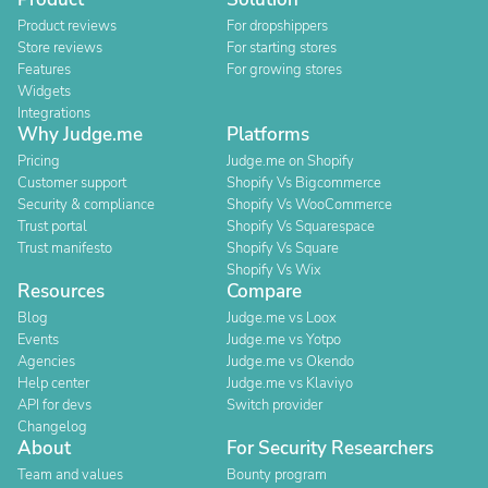
Product reviews
For dropshippers
Store reviews
For starting stores
Features
For growing stores
Widgets
Integrations
Why Judge.me
Platforms
Pricing
Judge.me on Shopify
Customer support
Shopify Vs Bigcommerce
Security & compliance
Shopify Vs WooCommerce
Trust portal
Shopify Vs Squarespace
Trust manifesto
Shopify Vs Square
Shopify Vs Wix
Resources
Compare
Blog
Judge.me vs Loox
Events
Judge.me vs Yotpo
Agencies
Judge.me vs Okendo
Help center
Judge.me vs Klaviyo
API for devs
Switch provider
Changelog
About
For Security Researchers
Team and values
Bounty program