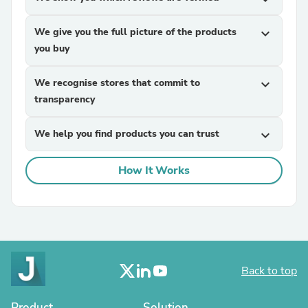
We give you the full picture of the products
expand_more
you buy
We recognise stores that commit to
expand_more
transparency
We help you find products you can trust
expand_more
How It Works
Back to top
Product
Solution