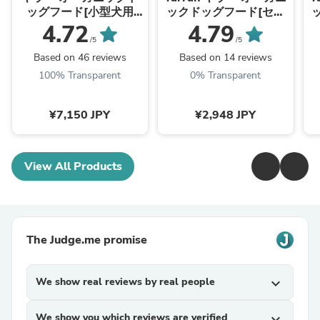
ッグフード[小型犬用
ックドッグフード[セン
2kg] Yarrah 正規品 ド
シティブ600g]総合栄養
4.72
4.79
ライ 総合栄養食【賞味
食【賞味期限2027年2
/5
/5
期限2027年1月27日】
月6日】
Based on 46 reviews
Based on 14 reviews
100% Transparent
0% Transparent
¥7,150 JPY
¥2,948 JPY
View All Products
The Judge.me promise
We show real reviews by real people
expand_more
We show you which reviews are verified
expand_more