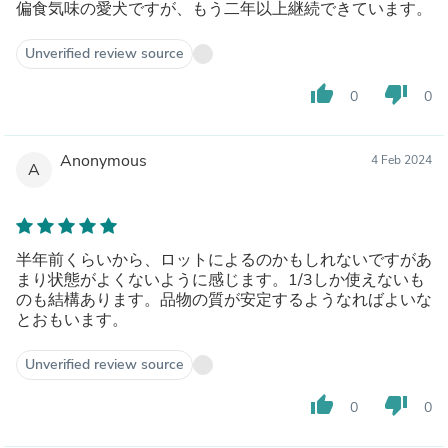
偏食気味の愛犬ですが、もう二年以上継続できています。
Unverified review source
thumb_up
thumb_down
0
0
Anonymous
4 Feb 2024
A
半年前くらいから、ロットによるのかもしれないですがあ
まり状態がよくないように感じます。1/3しか使えないも
のも結構あります。品物の質が安定するようなればよいな
とおもいます。
Unverified review source
thumb_up
thumb_down
0
0