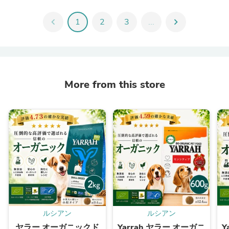
chevron_left
1
2
3
...
chevron_right
More from this store
ルシアン
ルシアン
ヤラー オーガニックド
Yarrah ヤラー オーガニ
Y