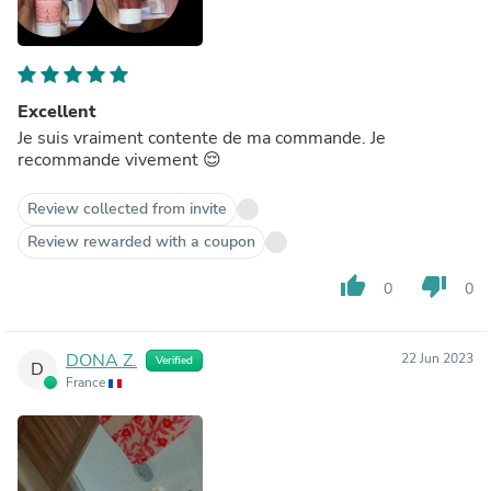
Excellent
Je suis vraiment contente de ma commande. Je
recommande vivement 😌
Review collected from invite
Review rewarded with a coupon
thumb_up
thumb_down
0
0
DONA Z.
22 Jun 2023
Verified
D
France