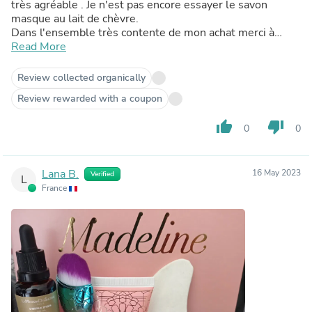
très agréable . Je n'est pas encore essayer le savon
masque au lait de chèvre.
Dans l'ensemble très contente de mon achat merci à
Mélanie Orl pour le code promo 😇🥰
Read More
Review collected organically
Review rewarded with a coupon
thumb_up
thumb_down
0
0
Lana B.
16 May 2023
Verified
L
France