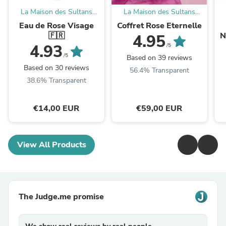
La Maison des Sultans
La Maison des Sultans
Paris
Paris
Eau de Rose Visage
Coffret Rose Eternelle
🇫🇷
N
4.95
4.93
/5
/5
Based on 39 reviews
Based on 30 reviews
56.4% Transparent
38.6% Transparent
€14,00 EUR
€59,00 EUR
View All Products
The Judge.me promise