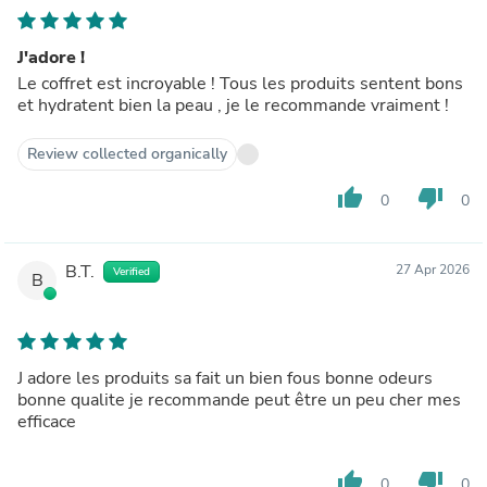
J'adore !
Le coffret est incroyable ! Tous les produits sentent bons
et hydratent bien la peau , je le recommande vraiment !
Review collected organically
thumb_up
thumb_down
0
0
B.T.
27 Apr 2026
Verified
B
J adore les produits sa fait un bien fous bonne odeurs
bonne qualite je recommande peut être un peu cher mes
efficace
thumb_up
thumb_down
0
0