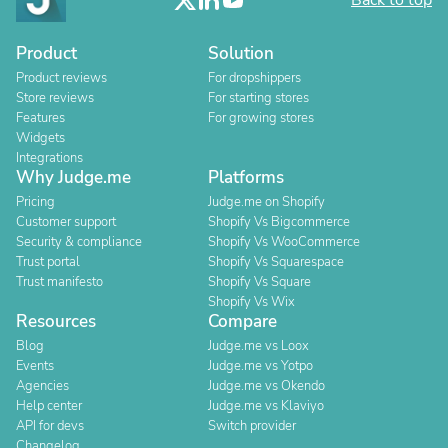
Back to top
Product
Solution
Product reviews
For dropshippers
Store reviews
For starting stores
Features
For growing stores
Widgets
Integrations
Why Judge.me
Platforms
Pricing
Judge.me on Shopify
Customer support
Shopify Vs Bigcommerce
Security & compliance
Shopify Vs WooCommerce
Trust portal
Shopify Vs Squarespace
Trust manifesto
Shopify Vs Square
Shopify Vs Wix
Resources
Compare
Blog
Judge.me vs Loox
Events
Judge.me vs Yotpo
Agencies
Judge.me vs Okendo
Help center
Judge.me vs Klaviyo
API for devs
Switch provider
Changelog