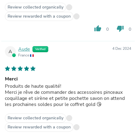
Review collected organically
Review rewarded with a coupon
thumb_up
thumb_down
0
0
Aude
4 Dec 2024
Verified
A
France
Merci
Produits de haute qualité!
Merci je rêve de commander des accessoires pinceaux
coquillage et sirène et petite pochette savon on attend
les prochaines soldes pour le coffret gold 😘
Review collected organically
Review rewarded with a coupon