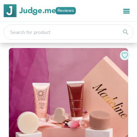
Reviews
search