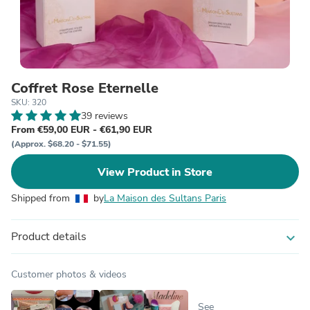
Coffret Rose Eternelle
SKU: 320
39 reviews
From €59,00 EUR - €61,90 EUR
(Approx. $68.20 - $71.55)
View Product in Store
Shipped from
by
La Maison des Sultans Paris
Product details
expand_more
Customer photos & videos
See