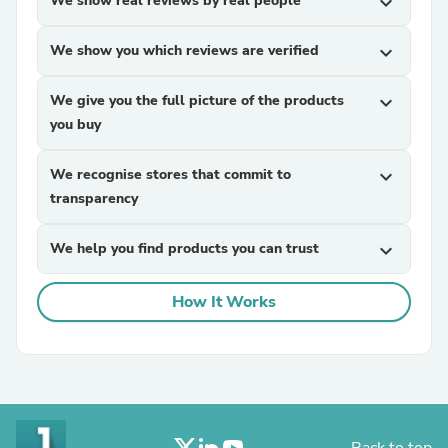
We show real reviews by real people
expand_more
We show you which reviews are verified
expand_more
We give you the full picture of the products
expand_more
you buy
We recognise stores that commit to
expand_more
transparency
We help you find products you can trust
expand_more
How It Works