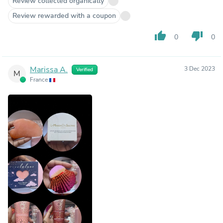
Review collected organically
Review rewarded with a coupon
thumb_up
thumb_down
0
0
Marissa A.
3 Dec 2023
Verified
M
France