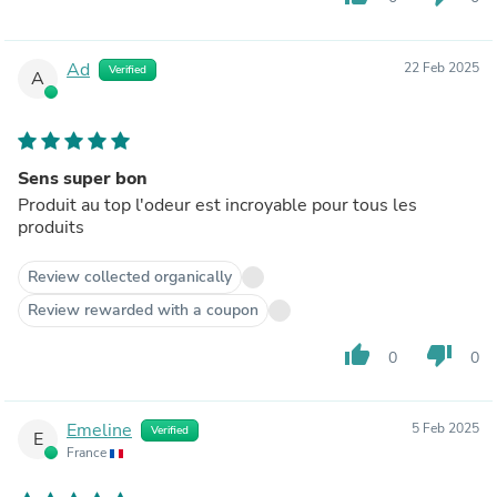
Ad
22 Feb 2025
Verified
A
Sens super bon
Produit au top l'odeur est incroyable pour tous les
produits
Review collected organically
Review rewarded with a coupon
thumb_up
thumb_down
0
0
Emeline
5 Feb 2025
Verified
E
France