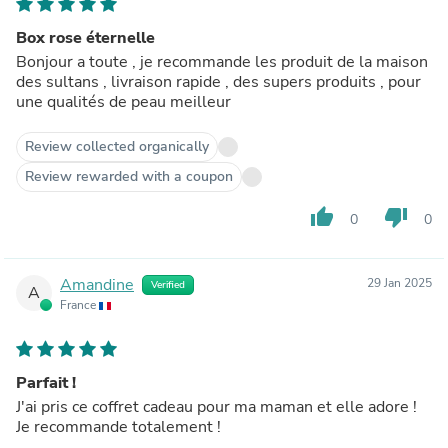
Box rose éternelle
Bonjour a toute , je recommande les produit de la maison
des sultans , livraison rapide , des supers produits , pour
une qualités de peau meilleur
Review collected organically
Review rewarded with a coupon
thumb_up
thumb_down
0
0
Amandine
29 Jan 2025
Verified
A
France
Parfait !
J'ai pris ce coffret cadeau pour ma maman et elle adore !
Je recommande totalement !