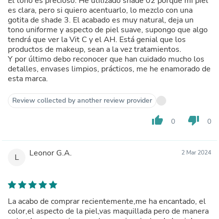
El tono es precioso. He utilizado shade 02 porque mi piel
es clara, pero si quiero acentuarlo, lo mezclo con una
gotita de shade 3. El acabado es muy natural, deja un
tono uniforme y aspecto de piel suave, supongo que algo
tendrá que ver la Vit C y el AH. Está genial que los
productos de makeup, sean a la vez tratamientos.
Y por último debo reconocer que han cuidado mucho los
detalles, envases limpios, prácticos, me he enamorado de
esta marca.
Review collected by another review provider
thumb_up
thumb_down
0
0
Leonor G.A.
2 Mar 2024
L
La acabo de comprar recientemente,me ha encantado, el
color,el aspecto de la piel,vas maquillada pero de manera