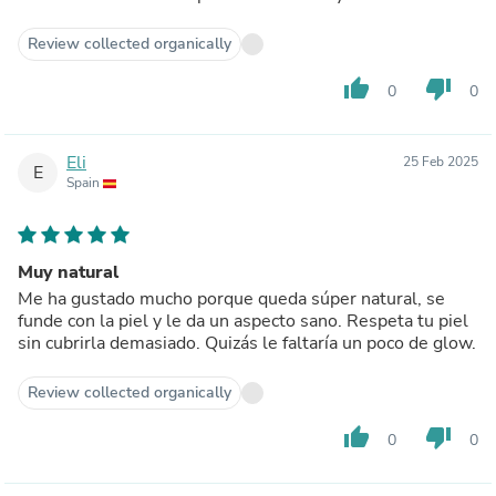
Review collected organically
thumb_up
thumb_down
0
0
Eli
25 Feb 2025
E
Spain
Muy natural
Me ha gustado mucho porque queda súper natural, se
funde con la piel y le da un aspecto sano. Respeta tu piel
sin cubrirla demasiado. Quizás le faltaría un poco de glow.
Review collected organically
thumb_up
thumb_down
0
0