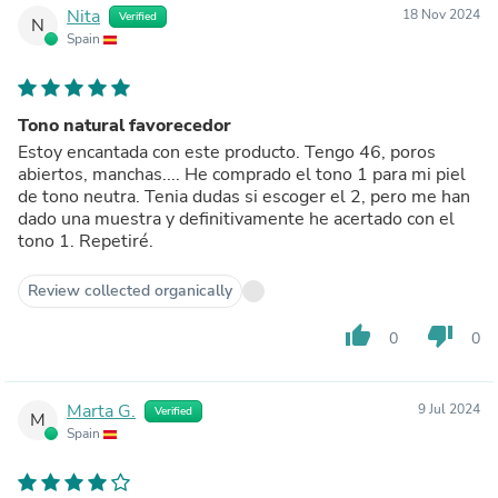
Nita
18 Nov 2024
Verified
N
Spain
Tono natural favorecedor
Estoy encantada con este producto. Tengo 46, poros
abiertos, manchas.... He comprado el tono 1 para mi piel
de tono neutra. Tenia dudas si escoger el 2, pero me han
dado una muestra y definitivamente he acertado con el
tono 1. Repetiré.
Review collected organically
thumb_up
thumb_down
0
0
Marta G.
9 Jul 2024
Verified
M
Spain