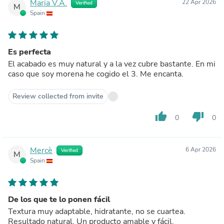
Maria V.A.
22 Apr 2026
Verified
M
Spain
Es perfecta
El acabado es muy natural y a la vez cubre bastante. En mi
caso que soy morena he cogido el 3. Me encanta.
Review collected from invite
thumb_up
thumb_down
0
0
Mercè
6 Apr 2026
Verified
M
Spain
De los que te lo ponen fácil
Textura muy adaptable, hidratante, no se cuartea.
Resultado natural. Un producto amable y fácil.