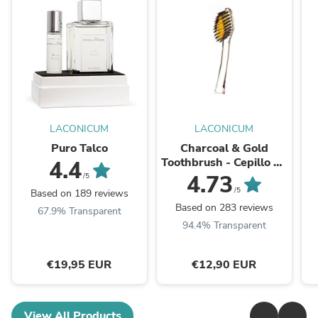
LACONICUM
LACONICUM
Puro Talco
Charcoal & Gold
Toothbrush - Cepillo de
4.4
dientes con carbón de
4.73
/5
bambú
/5
Based on 189 reviews
Based on 283 reviews
67.9% Transparent
94.4% Transparent
€19,95 EUR
€12,90 EUR
View All Products