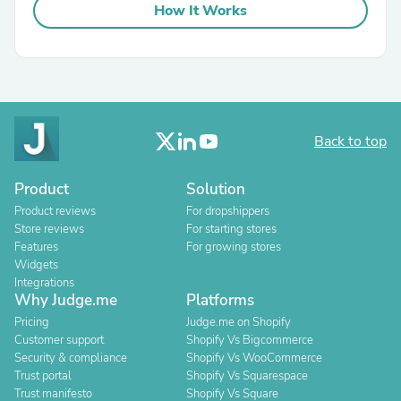
How It Works
Back to top
Product
Solution
Product reviews
For dropshippers
Store reviews
For starting stores
Features
For growing stores
Widgets
Integrations
Why Judge.me
Platforms
Pricing
Judge.me on Shopify
Customer support
Shopify Vs Bigcommerce
Security & compliance
Shopify Vs WooCommerce
Trust portal
Shopify Vs Squarespace
Trust manifesto
Shopify Vs Square