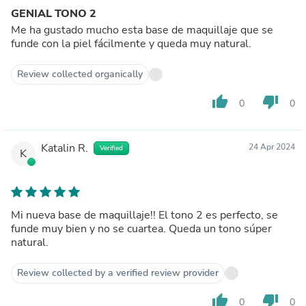
GENIAL TONO 2
Me ha gustado mucho esta base de maquillaje que se
funde con la piel fácilmente y queda muy natural.
Review collected organically
thumb_up
thumb_down
0
0
Katalin R.
24 Apr 2024
Verified
K
Mi nueva base de maquillaje!! El tono 2 es perfecto, se
funde muy bien y no se cuartea. Queda un tono súper
natural.
Review collected by a verified review provider
thumb_up
thumb_down
0
0