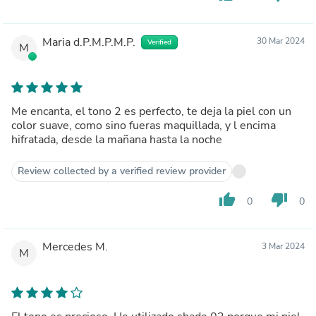
Maria d.P.M.P.M.P.
30 Mar 2024
Verified
M
Me encanta, el tono 2 es perfecto, te deja la piel con un
color suave, como sino fueras maquillada, y l encima
hifratada, desde la mañana hasta la noche
Review collected by a verified review provider
thumb_up
thumb_down
0
0
Mercedes M.
3 Mar 2024
M