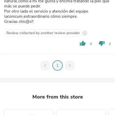
natural,como.a mi me gusta y encima tratando la piel que
más se puede pedir.
Por otro lado el servicio y atención del equipo
laconicum.extraordinario cómo siempre.
Gracias chic@s!!
Review collected by another review provider
thumb_up
thumb_down
0
0
chevron_left
1
chevron_right
More from this store