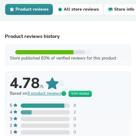
Product reviews
All store reviews
Store info
Product reviews history
Store published 83% of verified reviews for this product
4.78
/5
Based on
9 product reviews
63% Verified
5
8
4
2
3
0
2
0
1
0