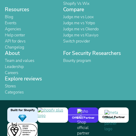
Shopify Vs Wix
Resources
Compare
Blog
Judge.me vs Loox
Events
Judge.me vs Yotpo
Agencies
Judge.me vs Okendo
Help center
Judge.me vs Klaviyo
API for devs
Switch provider
Changelog
About
For Security Researchers
Team and values
Bounty program
Leadership
Careers
Explore reviews
Stores
Categories
Built for Shopify
Official Partner
Official Partner