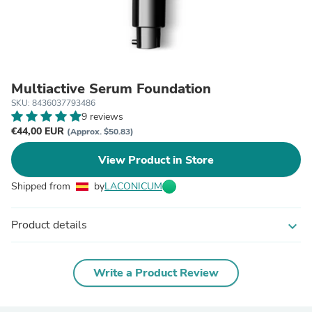
Multiactive Serum Foundation
SKU: 8436037793486
9 reviews
€44,00 EUR
(Approx. $50.83)
View Product in Store
Shipped from
by
LACONICUM
Product details
expand_more
Write a Product Review