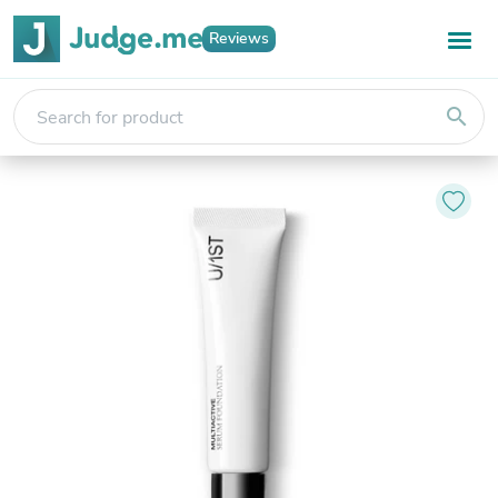
Reviews
search