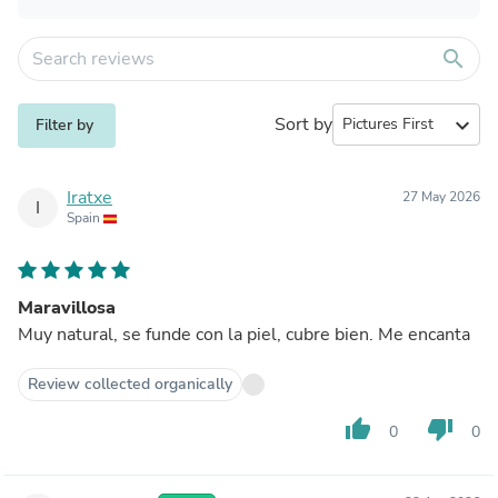
search
Sort by
expand_more
Filter by
Iratxe
27 May 2026
I
Spain
Maravillosa
Muy natural, se funde con la piel, cubre bien. Me encanta
Review collected organically
thumb_up
thumb_down
0
0