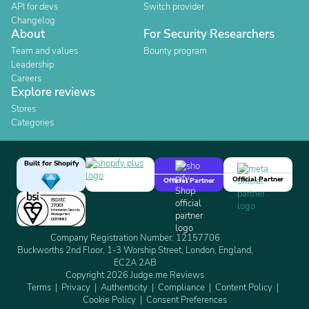
API for devs
Switch provider
Changelog
About
For Security Researchers
Team and values
Bounty program
Leadership
Careers
Explore reviews
Stores
Categories
Built for Shopify
Official Partner
Official Partner
Company Registration Number: 12157706
Buckworths 2nd Floor, 1-3 Worship Street, London, England,
EC2A 2AB
Copyright 2026 Judge.me Reviews
Terms
Privacy
Authenticity
Compliance
Content Policy
Cookie Policy
Consent Preferences