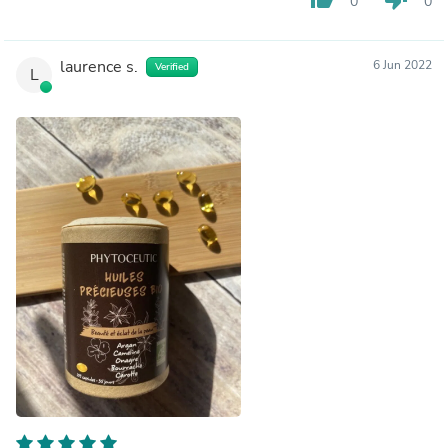
0
0
laurence s.
6 Jun 2022
Verified
L