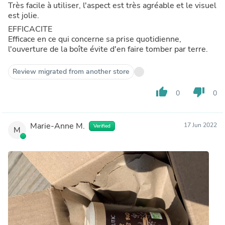
Très facile à utiliser, l'aspect est très agréable et le visuel
est jolie.
EFFICACITE
Efficace en ce qui concerne sa prise quotidienne,
l'ouverture de la boîte évite d'en faire tomber par terre.
Review migrated from another store
thumb_up
thumb_down
0
0
Marie-Anne M.
17 Jun 2022
Verified
M