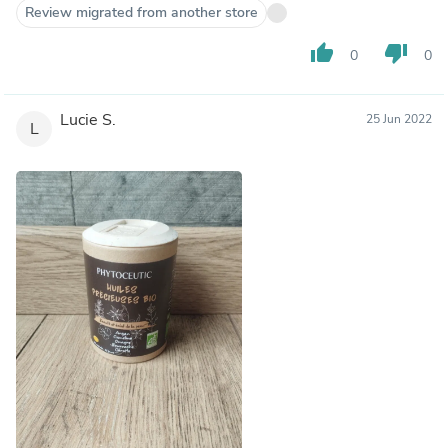
Review migrated from another store
thumb_up
thumb_down
0
0
Lucie S.
25 Jun 2022
L