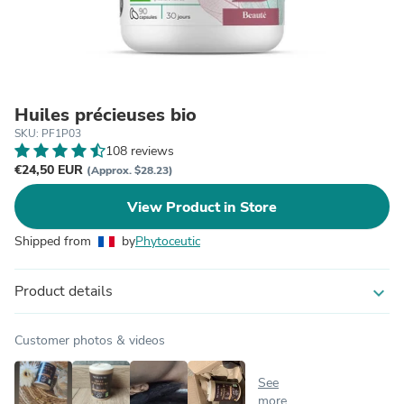
Huiles précieuses bio
SKU: PF1P03
108 reviews
€24,50 EUR
(Approx. $28.23)
View Product in Store
Shipped from
by
Phytoceutic
Product details
expand_more
Customer photos & videos
See
more