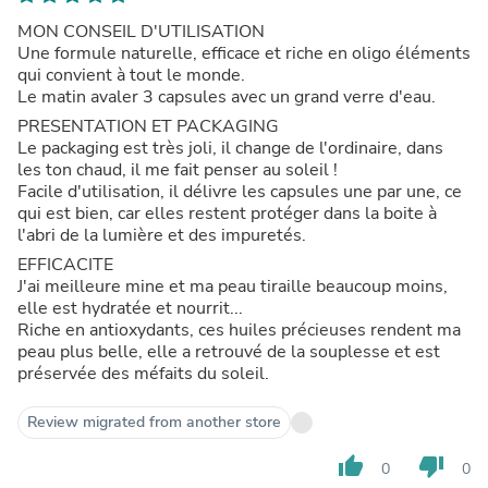
MON CONSEIL D'UTILISATION
Une formule naturelle, efficace et riche en oligo éléments
qui convient à tout le monde.
Le matin avaler 3 capsules avec un grand verre d'eau.
PRESENTATION ET PACKAGING
Le packaging est très joli, il change de l'ordinaire, dans
les ton chaud, il me fait penser au soleil !
Facile d'utilisation, il délivre les capsules une par une, ce
qui est bien, car elles restent protéger dans la boite à
l'abri de la lumière et des impuretés.
EFFICACITE
J'ai meilleure mine et ma peau tiraille beaucoup moins,
elle est hydratée et nourrit...
Riche en antioxydants, ces huiles précieuses rendent ma
peau plus belle, elle a retrouvé de la souplesse et est
préservée des méfaits du soleil.
Review migrated from another store
thumb_up
thumb_down
0
0