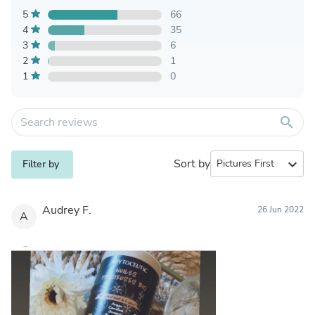
5
66
4
35
3
6
2
1
1
0
search
Sort by
expand_more
Filter by
Audrey F.
26 Jun 2022
A