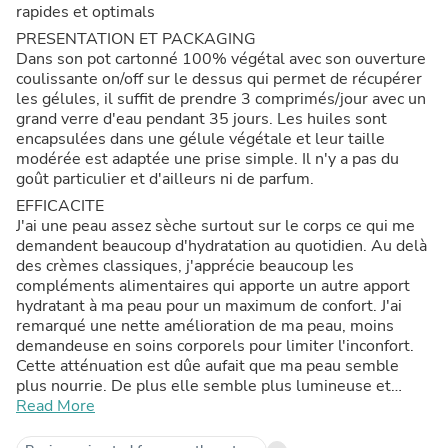
rapides et optimals
PRESENTATION ET PACKAGING
Dans son pot cartonné 100% végétal avec son ouverture
coulissante on/off sur le dessus qui permet de récupérer
les gélules, il suffit de prendre 3 comprimés/jour avec un
grand verre d'eau pendant 35 jours. Les huiles sont
encapsulées dans une gélule végétale et leur taille
modérée est adaptée une prise simple. Il n'y a pas du
goût particulier et d'ailleurs ni de parfum.
EFFICACITE
J'ai une peau assez sèche surtout sur le corps ce qui me
demandent beaucoup d'hydratation au quotidien. Au delà
des crèmes classiques, j'apprécie beaucoup les
compléments alimentaires qui apporte un autre apport
hydratant à ma peau pour un maximum de confort. J'ai
remarqué une nette amélioration de ma peau, moins
demandeuse en soins corporels pour limiter l'inconfort.
Cette atténuation est dûe aufait que ma peau semble
plus nourrie. De plus elle semble plus lumineuse et
éclatante (même si le soleil actuel y contribue un peu
Read More
aussi) Je renouvellerai la cure dès que ma peau en
ressentira le besoin.