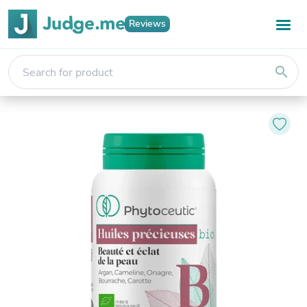
Reviews
search