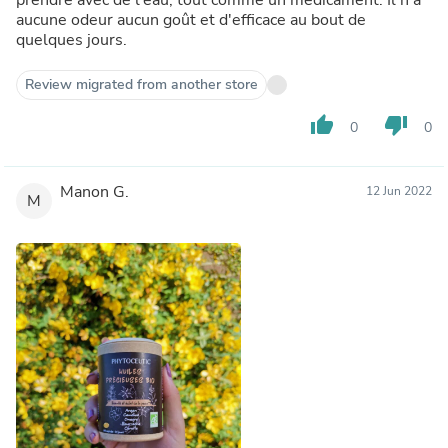
aucune odeur aucun goût et d'efficace au bout de
quelques jours.
Review migrated from another store
thumb_up
thumb_down
0
0
Manon G.
12 Jun 2022
M