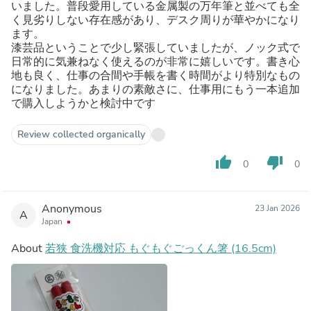
いました。普段愛用している金属製の万年筆と並べても全
く見劣りしない存在感があり、デスク周りが華やかになり
ます。
​漆芸品ということで少し緊張していましたが、ノック式で
日常的に気兼ねなく使えるのが非常に嬉しいです。書き心
地も良く、仕事の合間や手帳を書く時間がより特別なもの
になりました。あまりの素敵さに、仕事用にもう一本追加
で購入しようかと検討中です
Review collected organically
thumb_up
thumb_down
0
0
Anonymous
23 Jan 2026
A
Japan
About
若狭 食洗機対応 もぐもぐごっくん箸 (16.5cm)