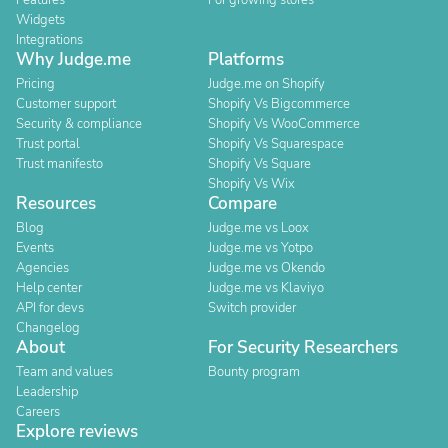
Features
For growing stores
Widgets
Integrations
Why Judge.me
Platforms
Pricing
Judge.me on Shopify
Customer support
Shopify Vs Bigcommerce
Security & compliance
Shopify Vs WooCommerce
Trust portal
Shopify Vs Squarespace
Trust manifesto
Shopify Vs Square
Shopify Vs Wix
Resources
Compare
Blog
Judge.me vs Loox
Events
Judge.me vs Yotpo
Agencies
Judge.me vs Okendo
Help center
Judge.me vs Klaviyo
API for devs
Switch provider
Changelog
About
For Security Researchers
Team and values
Bounty program
Leadership
Careers
Explore reviews