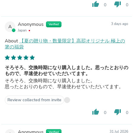
thumb_up
thumb_down
0
0
Anonymous
3 days ago
Verified
A
Japan
About
【夏の贈り物・数量限定】高翆オリジナル 極上の
箸の福袋
そろそろ、交換時期になり購入しました。思ったとおりの
もので、早速使わせていただいてます。
そろそろ、交換時期になり購入しました。
思ったとおりのもので、早速使わせていただいてます。
Review collected from invite
thumb_up
thumb_down
0
0
Anonymous
31 Jul 2026
Verified