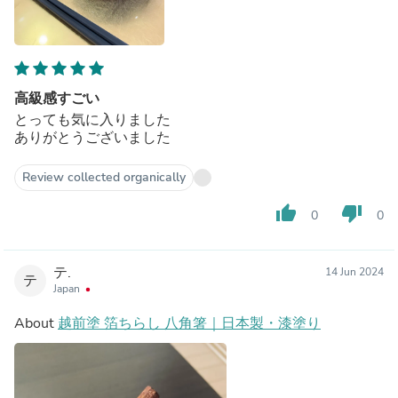
高級感すごい
とっても気に入りました
ありがとうございました
Review collected organically
thumb_up
thumb_down
0
0
テ.
14 Jun 2024
テ
Japan
About
越前塗 箔ちらし 八角箸｜日本製・漆塗り