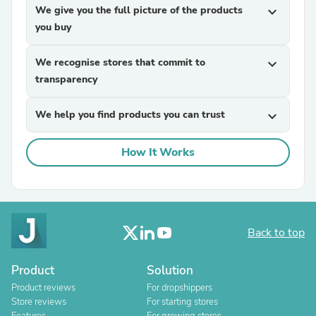
We give you the full picture of the products
expand_more
you buy
We recognise stores that commit to
expand_more
transparency
We help you find products you can trust
expand_more
How It Works
Back to top
Product
Solution
Product reviews
For dropshippers
Store reviews
For starting stores