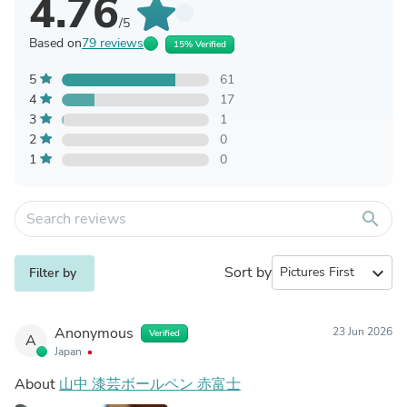
4.76
/5
Based on
79 reviews
15% Verified
5
61
4
17
3
1
2
0
1
0
search
Sort by
expand_more
Filter by
Anonymous
23 Jun 2026
Verified
A
Japan
About
山中 漆芸ボールペン 赤富士