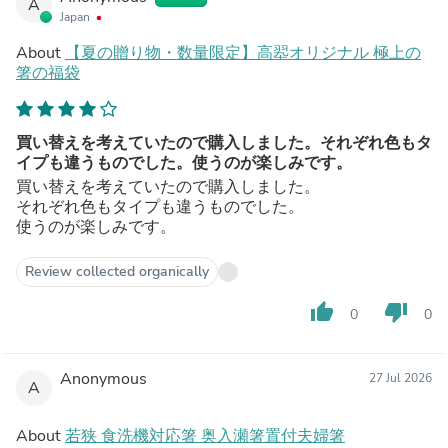
A
Japan
About
【夏の贈り物・数量限定】高翆オリジナル 極上の
箸の福袋
買い替えを考えていたので購入しました。それぞれ色もタ
イプも違うものでした。使うのが楽しみです。
買い替えを考えていたので購入しました。
それぞれ色もタイプも違うものでした。
使うのが楽しみです。
Review collected organically
thumb_up
thumb_down
0
0
Anonymous
27 Jul 2026
A
About
若狭 食洗機対応箸 奥入瀬箸置付夫婦箸