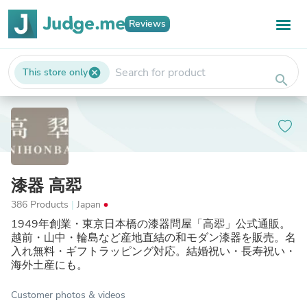
Reviews
This store only
cancel
search
漆器 高翆
386 Products
|
Japan
1949年創業・東京日本橋の漆器問屋「高翆」公式通販。
越前・山中・輪島など産地直結の和モダン漆器を販売。名
入れ無料・ギフトラッピング対応。結婚祝い・長寿祝い・
海外土産にも。
Customer photos & videos