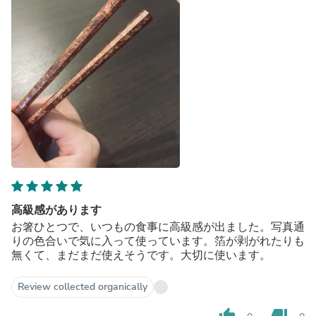
高級感があります
お箸ひとつで、いつもの食事に高級感が出ました。写真通
りの色合いで気に入って使っています。箔が剥がれたりも
無くて、まだまだ使えそうです。大切に使います。
Review collected organically
thumb_up
thumb_down