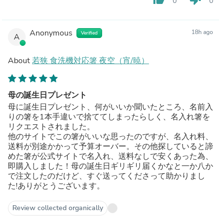
0
0
Anonymous
18h ago
Verified
A
About
若狭 食洗機対応箸 夜空（宵/暁）
母の誕生日プレゼント
母に誕生日プレゼント、何がいいか聞いたところ、名前入
りの箸を1本手違いで捨ててしまったらしく、名入れ箸を
リクエストされました。
他のサイトでこの箸がいいな思ったのですが、名入れ料、
送料が別途かかって予算オーバー。その他探していると諦
めた箸が公式サイトで名入れ、送料なしで安くあった為、
即購入しました！母の誕生日ギリギリ届くかなと一か八か
で注文したのだけど、すぐ送ってくださって助かりまし
た!ありがとうございます。
Review collected organically