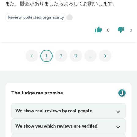
また、機会がありましたらよろしくお願いします。
Review collected organically
thumb_up
thumb_down
0
0
chevron_left
1
2
3
...
chevron_right
The Judge.me promise
We show real reviews by real people
expand_more
We show you which reviews are verified
expand_more