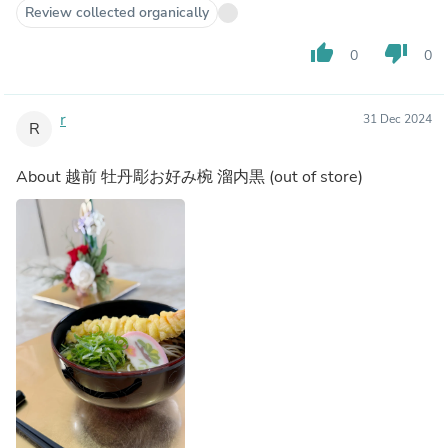
Review collected organically
thumb_up
thumb_down
0
0
r
31 Dec 2024
R
About
越前 牡丹彫お好み椀 溜内黒
(out of store)