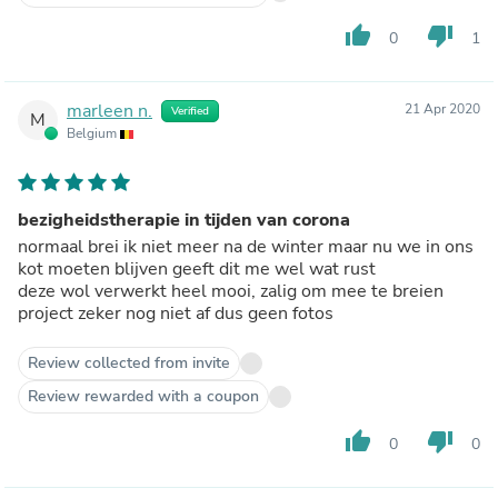
thumb_up
thumb_down
0
1
marleen n.
21 Apr 2020
Verified
M
Belgium
bezigheidstherapie in tijden van corona
normaal brei ik niet meer na de winter maar nu we in ons
kot moeten blijven geeft dit me wel wat rust
deze wol verwerkt heel mooi, zalig om mee te breien
project zeker nog niet af dus geen fotos
Review collected from invite
Review rewarded with a coupon
thumb_up
thumb_down
0
0