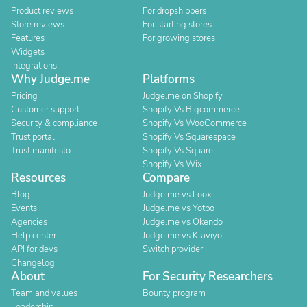
Product reviews
For dropshippers
Store reviews
For starting stores
Features
For growing stores
Widgets
Integrations
Why Judge.me
Platforms
Pricing
Judge.me on Shopify
Customer support
Shopify Vs Bigcommerce
Security & compliance
Shopify Vs WooCommerce
Trust portal
Shopify Vs Squarespace
Trust manifesto
Shopify Vs Square
Shopify Vs Wix
Resources
Compare
Blog
Judge.me vs Loox
Events
Judge.me vs Yotpo
Agencies
Judge.me vs Okendo
Help center
Judge.me vs Klaviyo
API for devs
Switch provider
Changelog
About
For Security Researchers
Team and values
Bounty program