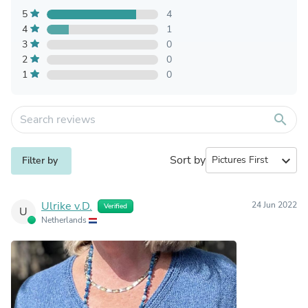
5
4
4
1
3
0
2
0
1
0
search
Sort by
expand_more
Filter by
Ulrike v.D.
24 Jun 2022
Verified
U
Netherlands