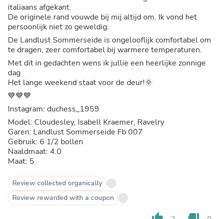
italiaans afgekant.
De originele rand vouwde bij mij altijd om. Ik vond het
persoonlijk niet zo geweldig.
De Landlust Sommerseide is ongelooflijk comfortabel om
te dragen, zeer comfortabel bij warmere temperaturen.
Met dit in gedachten wens ik jullie een heerlijke zonnige
dag
Het lange weekend staat voor de deur!🌞
💙💙💙
Instagram: duchess_1959
Model: Cloudesley, Isabell Kraemer, Ravelry
Garen: Landlust Sommerseide Fb 007
Gebruik: 6 1/2 bollen
Naaldmaat: 4.0
Maat: 5
Review collected organically
Review rewarded with a coupon
thumb_up
thumb_down
2
0