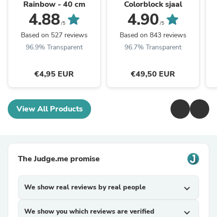
Rainbow - 40 cm
Colorblock sjaal
4.88
4.90
/5
/5
Based on 527 reviews
Based on 843 reviews
96.9% Transparent
96.7% Transparent
€4,95 EUR
€49,50 EUR
View All Products
The Judge.me promise
We show real reviews by real people
expand_more
We show you which reviews are verified
expand_more