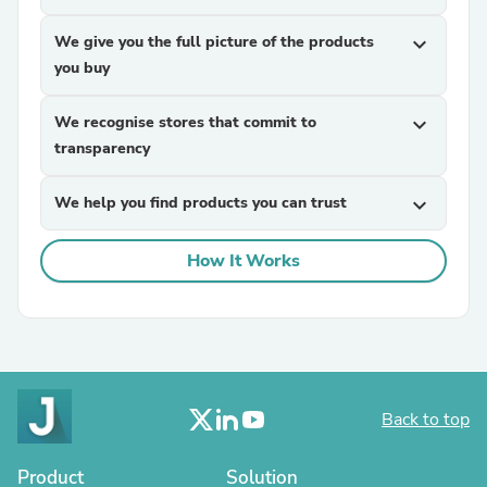
We give you the full picture of the products
expand_more
you buy
We recognise stores that commit to
expand_more
transparency
We help you find products you can trust
expand_more
How It Works
Back to top
Product
Solution