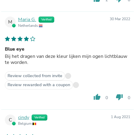
Maria G.
30 Mar 2022
Verified
M
Netherlands
Blue eye
Bij het dragen van deze kleur lijken mijn ogen lichtblauw
te worden.
Review collected from invite
Review rewarded with a coupon
thumb_up
thumb_down
0
0
cindy
1 Aug 2021
Verified
C
Belgium