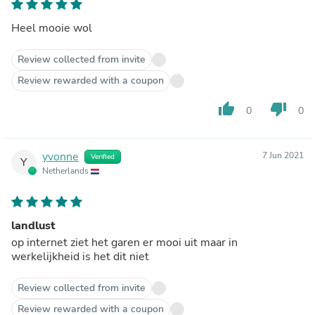
Heel mooie wol
Review collected from invite
Review rewarded with a coupon
thumb_up
thumb_down
0
0
yvonne
7 Jun 2021
Verified
Y
Netherlands
landlust
op internet ziet het garen er mooi uit maar in
werkelijkheid is het dit niet
Review collected from invite
Review rewarded with a coupon