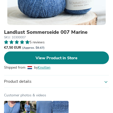
Landlust Sommerseide 007 Marine
SKU: 10300007
5 reviews
€7,50 EUR
(Approx. $8.67)
View Product in Store
Shipped from
by
Knotten
Product details
expand_more
Customer photos & videos