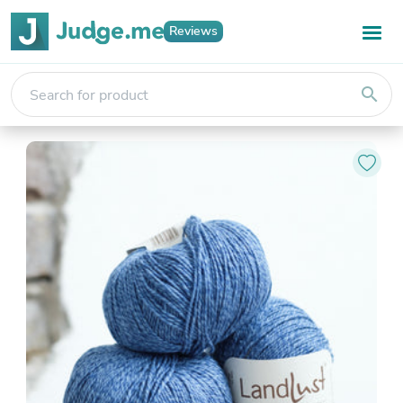
Reviews
search