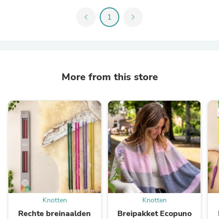
chevron_left
1
chevron_right
More from this store
Knotten
Knotten
Rechte breinaalden
Breipakket Ecopuno