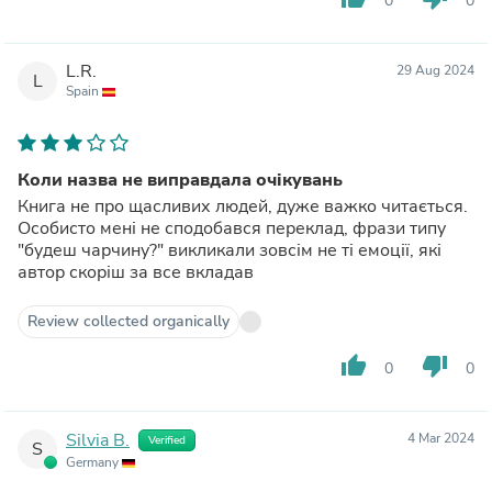
0
0
L.R.
29 Aug 2024
L
Spain
Коли назва не виправдала очікувань
Книга не про щасливих людей, дуже важко читається.
Особисто мені не сподобався переклад, фрази типу
"будеш чарчину?" викликали зовсім не ті емоції, які
автор скоріш за все вкладав
Review collected organically
thumb_up
thumb_down
0
0
Silvia B.
4 Mar 2024
Verified
S
Germany