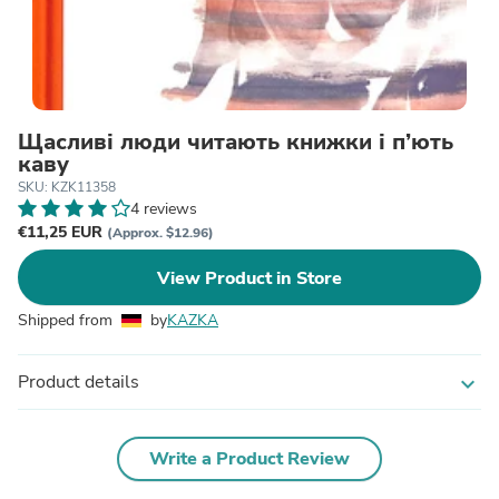
Щасливі люди читають книжки і п’ють
каву
SKU: KZK11358
4 reviews
€11,25 EUR
(Approx. $12.96)
View Product in Store
Shipped from
by
KAZKA
Product details
expand_more
Write a Product Review