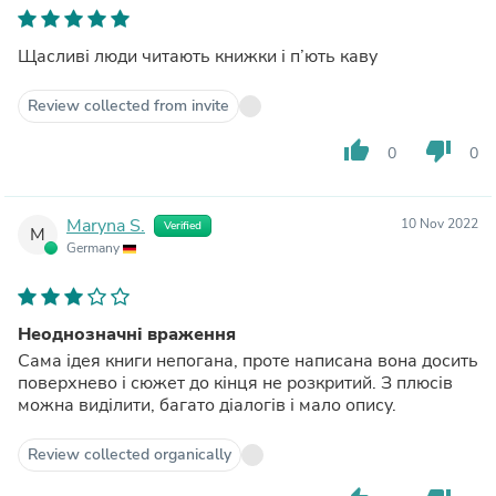
Щасливі люди читають книжки і п’ють каву
Review collected from invite
thumb_up
thumb_down
0
0
Maryna S.
10 Nov 2022
Verified
M
Germany
Неоднозначні враження
Сама ідея книги непогана, проте написана вона досить
поверхнево і сюжет до кінця не розкритий. З плюсів
можна виділити, багато діалогів і мало опису.
Review collected organically