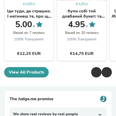
KAZKA
KAZKA
Іди туди, де страшно.
Купи собі той
І матимеш те, про що
довбаний букет: та
Ж
мрієш
інші способи
5.00
4.95
зібратися докупи від
/5
/5
тієї, кому вдалось
Based on 7 reviews
Based on 20 reviews
100% Transparent
100% Transparent
€12,25 EUR
€14,75 EUR
View All Products
The Judge.me promise
We show real reviews by real people
expand_more