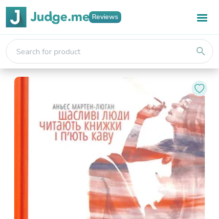
Reviews
search