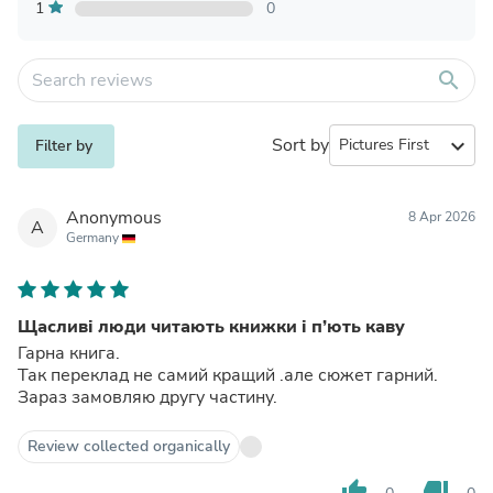
1
0
search
Sort by
expand_more
Filter by
Anonymous
8 Apr 2026
A
Germany
Щасливі люди читають книжки і п’ють каву
Гарна книга.
Так переклад не самий кращий .але сюжет гарний.
Зараз замовляю другу частину.
Review collected organically
thumb_up
thumb_down