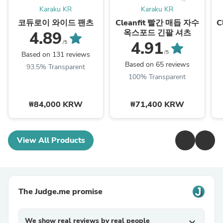
Karaku KR
Karaku KR
코듀로이 와이드 팬츠
Cleanfit 빨간 매듭 자수
C
옥스포드 긴팔 셔츠
4.89
4.91
/5
/5
Based on 131 reviews
Based on 65 reviews
93.5% Transparent
100% Transparent
₩84,000 KRW
₩71,400 KRW
View All Products
The Judge.me promise
We show real reviews by real people
expand_more