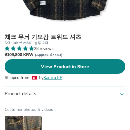
체크 무늬 기모감 트위드 셔츠
SKU: krk-tf-cs641-블루-2XL
28 reviews
₩109,800 KRW
(Approx. $77.54)
View Product in Store
Shipped from
by
Karaku KR
Product details
expand_more
Customer photos & videos