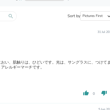
Furniture Sets
Bathroom Furniture Sets
Bean Bag Chairs
Beds & Accessories
search
Sort by
expand_
Bedroom Furniture Sets
Beds & Bed Frames
Toilet Brushes & Holders
31 Jul 2
Skirts
Sleepwear & Loungewear
Biometric Monitor Accessories
Biometric Monitors
Toilet Paper Holders
Towel Racks & Holders
におい、肌触りは、ひどいです。光は、サングラスに、つけて
Animals & Pet Supplies
、アレルギーマーチです。
Pet Supplies
Fish Supplies
Suits
Shelving
Bookcases & Standing Shelves
thumb_up
thumb_down
Pants
0
Shirts & Tops
Swimwear
Dresses
5 Jun 2