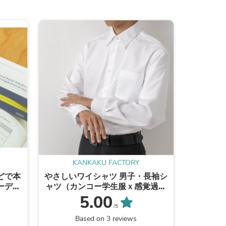
s
KANKAKU FACTORY
K
どで本
やさしいワイシャツ 男子・長袖シ
聴覚過敏
ーディ
ャツ（カンコー学生服ｘ感覚過敏
ります）
研究所コラボ商品））/メンズ /
5.00
SS・S・M・L・LL・EL
/5
Based on 3 reviews
B