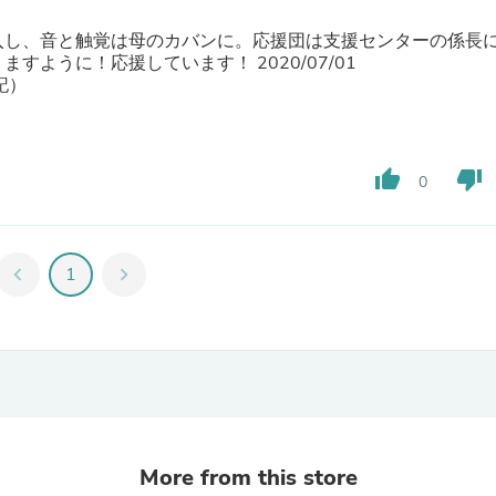
Laptops
Household Appliance Accessor
入し、音と触覚は母のカバンに。応援団は支援センターの係長
Air Conditioner Accessories
ように！応援しています！ 2020/07/01
Air Purifier Accessories
記）
Pet Grooming Supplies
Living Room Furniture Sets
Fan Accessories
Massage & Relaxation
thumb_up
thumb_down
0
Neckties
Mattresses
Memory
Laundry Appliance Accessories
chevron_left
1
chevron_right
Mobility & Accessibility
Patio Heater Accessories
Vacuum Accessories
Household Appliances
Climate Control Appliances
Pinback Buttons
Sunglasses
Nightstands
Floor & Steam Cleaners
More from this store
Office Chairs