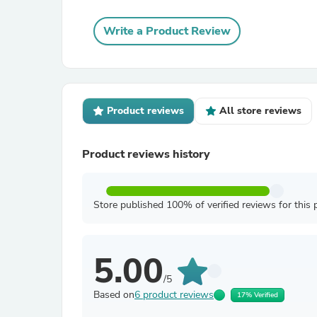
Write a Product Review
Product reviews
All store reviews
Product reviews history
Store published 100% of verified reviews for this 
5.00
/5
Based on
6 product reviews
17% Verified