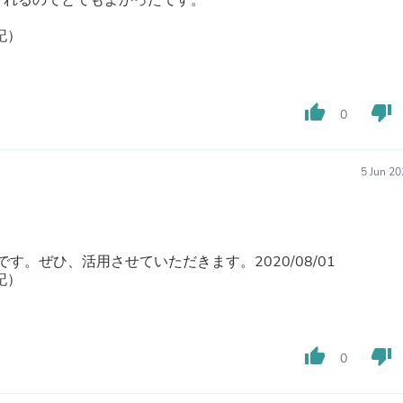
くれるのでとてもよかったです。
Hair Accessories
Baskets
記）
Scarves & Shawls
Deodorant & Anti Perspirant
Office Furniture
Desks
thumb_up
thumb_down
Desktop Computers
0
Dj & Specialty Audio
Cat Supplies
Chair & Sofa Cushions
5 Jun 2
Clocks
Dressers
Ear Care
Face Masks
Electronics Films & Shields
す。ぜひ、活用させていただきます。2020/08/01
Door Mats
記）
Figurines
Flags & Windsocks
Home Decor Decals
Home Fragrance Accessories
thumb_up
thumb_down
0
Home Fragrances
First Aid
Dog Supplies