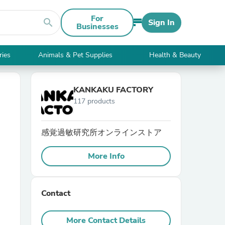
For
search
Sign In
Businesses
ries
Animals & Pet Supplies
Health & Beauty
KANKAKU FACTORY
117 products
感覚過敏研究所オンラインストア
More Info
Contact
More Contact Details