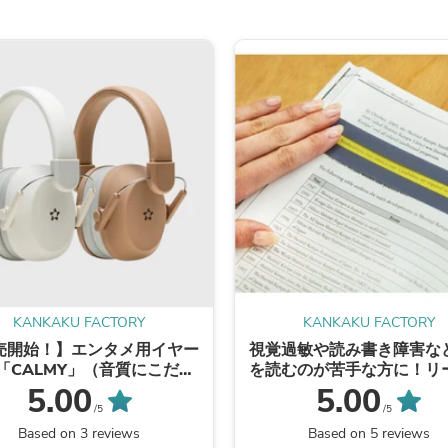
Oral Care
Outdoor Furniture
Outdoor Furniture Sets
Laundry Appliances
Outdoor Seating
Outdoor Tables
Costumes & Accessories
Costume Accessories
Vacuums
Personal Lubricants
Reptile & Amphibian Supplies
Small Animal Supplies
Live Animals
Pet Bed Accessories
Pet Bowls, Feeders & Waterer
Pet Carriers & Crates
Pet Collars & Harnesses
KANKAKU FACTORY
KANKAKU FACTORY
Pet Id Tags
売開始！】エンタメ用イヤー
視覚過敏や読み書き障害な
Pet Leashes
「CALMY」（音質にこだわ
を読むのが苦手な方に！リ
Pet Strollers
おしゃれなデザイン＆カラ
ングトラッカー
5.00
5.00
Pet Vitamins & Supplements
感覚過敏研究所オリジナル
/5
/5
Water Heaters
Based on 3 reviews
Based on 5 reviews
Household Supplies