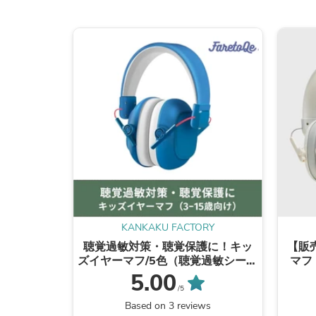
KANKAKU FACTORY
聴覚過敏対策・聴覚保護に！キッ
【販
ズイヤーマフ/5色（聴覚過敏シール
マフ
2枚付き）
り！
5.00
ー）
/5
Based on 3 reviews