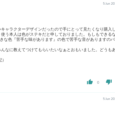
5 Jun 2
Fitness & Nutrition
Folding Chairs & Stools
Folding Tables
Foot Care
Rugs
いキャラクターデザインだったので手にとって見たくなり購入
Seasonal & Holiday Decoration
！使う本人は色がステキだと申しておりました。もしもできる
Belt Buckles
好きな色『苦手な味があります』の色で苦手な音がありますのバ
Gaming Chairs
Throw Pillows
みんなに教えてつけてもらいたいなぁとおもいました。どうも
Bridal Accessories
Vases
記）
Hair Care
Wallpaper
Cufflinks
Gloves & Mittens
thumb_up
thumb_down
Headboards & Footboards
0
Jewelry Cleaning & Care
Jewelry Holders
Hats
5 Jun 2
Kitchen & Dining Furniture Set
Kitchen & Dining Room Chairs
Kitchen & Dining Room Tables