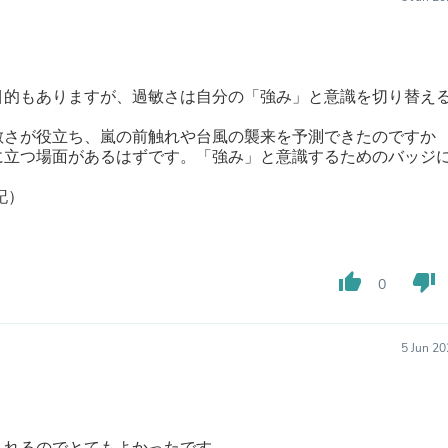
Buffets & Sideboards
Outfit Sets
Shorts
Cable Management
Cables
目的もありますが、過敏さは自分の「強み」と意識を切り替え
Bird Supplies
Chaises
敏さが役立ち、嵐の前触れや台風の襲来を予測できたのですか
Skorts
に立つ場面があるはずです。「強み」と意識するためのバッジ
Clothing Accessories
Baby & Toddler Clothing Acces
記）
Decor
Artificial Flora
Artwork
Bandanas & Headties
thumb_up
thumb_down
0
Computer Accessories
Computer Components
Video
5 Jun 2
Computer Monitors
Computer Servers
Cosmetics
Belts
Headwear