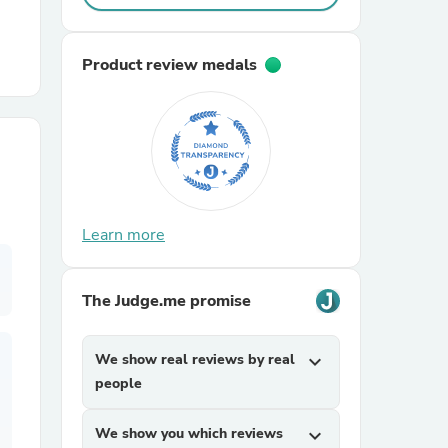
r Chairs
Product review medals
es
Learn more
The Judge.me promise
ing
We show real reviews by real
expand_more
people
We show you which reviews
expand_more