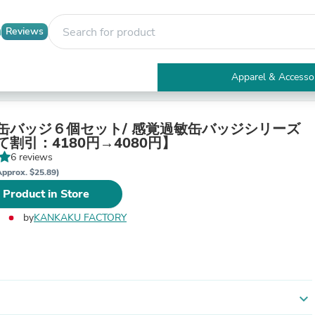
Reviews
Apparel & Accesso
Electronics
Furniture
Tables
缶バッジ６個セット/ 感覚過敏缶バッジシリーズ
Accent Tables
割引：4180円→4080円】
Apparel & Accessories
6 reviews
Clothing
Approx. $25.89)
Activewear
 Product in Store
Health & Beauty
Health Care
by
KANKAKU FACTORY
Electronics Accessories
Home & Garden
Bathroom Accessories
Bath Mats & Rugs
Bath Pillows
Baby & Toddler Clothing
expand_more
Communications