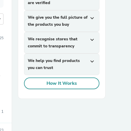
are verified
We give you the full picture of
expand_more
more
the products you buy
025
We recognise stores that
expand_more
commit to transparency
We help you find products
expand_more
you can trust
ま
How It Works
1
023